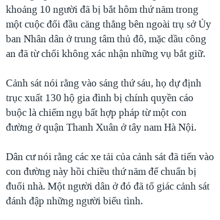
TẠI
khoảng 10 người đã bị bắt hôm thứ năm trong
VIDEO
"Tìm"
NGƯỜI VIỆT HẢI NGOẠI
HÀNH TRÌNH BẦU CỬ 2024
một cuộc đối đầu căng thẳng bên ngoài trụ sở Ủy
NGHE
ĐỜI SỐNG
ban Nhân dân ở trung tâm thủ đô, mặc dầu công
MỘT NĂM CHIẾN TRANH TẠI DẢI GAZA
KINH TẾ
an đã từ chối không xác nhận những vụ bắt giữ.
MẠNG XÃ HỘI
GIẢI MÃ VÀNH ĐAI & CON ĐƯỜNG
KHOA HỌC
NGÀY TỊ NẠN THẾ GIỚI
Cảnh sát nói rằng vào sáng thứ sáu, họ dự định
SỨC KHOẺ
TRỊNH VĨNH BÌNH - NGƯỜI HẠ 'BÊN THẮNG CUỘC'
trục xuất 130 hộ gia đình bị chính quyền cáo
Ngôn ngữ khác
VĂN HOÁ
GROUND ZERO – XƯA VÀ NAY
buộc là chiếm ngụ bất hợp pháp từ một con
THỂ THAO
đường ở quận Thanh Xuân ở tây nam Hà Nội.
CHI PHÍ CHIẾN TRANH AFGHANISTAN
GIÁO DỤC
CÁC GIÁ TRỊ CỘNG HÒA Ở VIỆT NAM
Dân cư nói rằng các xe tải của cảnh sát đã tiến vào
THƯỢNG ĐỈNH TRUMP-KIM TẠI VIỆT NAM
con đường này hồi chiều thứ năm để chuẩn bị
TRỊNH VĨNH BÌNH VS. CHÍNH PHỦ VIỆT NAM
đuổi nhà. Một người dân ở đó đã tố giác cảnh sát
NGƯ DÂN VIỆT VÀ LÀN SÓNG TRỘM HẢI SÂM
đánh đập những người biểu tình.
BÊN KIA QUỐC LỘ: TIẾNG VỌNG TỪ NÔNG THÔN MỸ