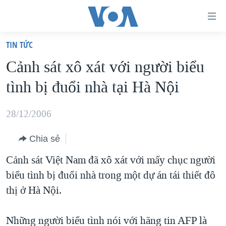
Đường
dẫn
TIN TỨC
truy
TRANG CHỦ
Cảnh sát xô xát với người biểu
cập
VIỆT NAM
tình bị đuổi nhà tại Hà Nội
Tới
HOA KỲ
nội
BIỂN ĐÔNG
28/12/2006
dung
THẾ GIỚI
chính
Chia sẻ
BLOG
Tới
Cảnh sát Việt Nam đã xô xát với mấy chục người
điều
DIỄN ĐÀN
biểu tình bị đuổi nhà trong một dự án tái thiết đô
hướng
MỤC
thị ở Hà Nội.
chính
CHUYÊN ĐỀ
TỰ DO BÁO CHÍ
Đi
HỌC TIẾNG ANH
Những người biểu tình nói với hãng tin AFP là
VẠCH TRẦN TIN GIẢ
CHIẾN TRANH THƯƠNG MẠI CỦA MỸ: QUÁ KHỨ VÀ HIỆN
tới