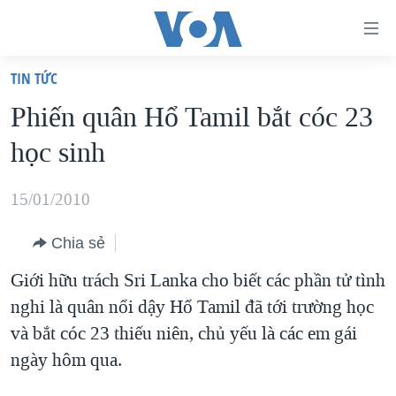
Đường
dẫn
TIN TỨC
truy
TRANG CHỦ
Phiến quân Hổ Tamil bắt cóc 23
cập
VIỆT NAM
học sinh
Tới
HOA KỲ
nội
BIỂN ĐÔNG
15/01/2010
dung
THẾ GIỚI
chính
Chia sẻ
BLOG
Tới
Giới hữu trách Sri Lanka cho biết các phần tử tình
điều
DIỄN ĐÀN
nghi là quân nổi dậy Hổ Tamil đã tới trường học
hướng
MỤC
và bắt cóc 23 thiếu niên, chủ yếu là các em gái
chính
CHUYÊN ĐỀ
TỰ DO BÁO CHÍ
ngày hôm qua.
Đi
HỌC TIẾNG ANH
VẠCH TRẦN TIN GIẢ
CHIẾN TRANH THƯƠNG MẠI CỦA MỸ: QUÁ KHỨ VÀ HIỆN
tới