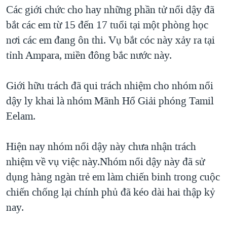
TẠI
Các giới chức cho hay những phần tử nổi dậy đã
VIDEO
"Tìm"
NGƯỜI VIỆT HẢI NGOẠI
HÀNH TRÌNH BẦU CỬ 2024
bắt các em từ 15 đến 17 tuổi tại một phòng học
NGHE
ĐỜI SỐNG
nơi các em đang ôn thi. Vụ bắt cóc này xảy ra tại
MỘT NĂM CHIẾN TRANH TẠI DẢI GAZA
KINH TẾ
tỉnh Ampara, miền đông bắc nước này.
MẠNG XÃ HỘI
GIẢI MÃ VÀNH ĐAI & CON ĐƯỜNG
KHOA HỌC
NGÀY TỊ NẠN THẾ GIỚI
Giới hữu trách đã qui trách nhiệm cho nhóm nổi
SỨC KHOẺ
TRỊNH VĨNH BÌNH - NGƯỜI HẠ 'BÊN THẮNG CUỘC'
dậy ly khai là nhóm Mãnh Hổ Giải phóng Tamil
Ngôn ngữ khác
VĂN HOÁ
GROUND ZERO – XƯA VÀ NAY
Eelam.
THỂ THAO
CHI PHÍ CHIẾN TRANH AFGHANISTAN
GIÁO DỤC
Hiện nay nhóm nổi dậy này chưa nhận trách
CÁC GIÁ TRỊ CỘNG HÒA Ở VIỆT NAM
nhiệm về vụ việc này.Nhóm nổi dậy này đã sử
THƯỢNG ĐỈNH TRUMP-KIM TẠI VIỆT NAM
dụng hàng ngàn trẻ em làm chiến binh trong cuộc
TRỊNH VĨNH BÌNH VS. CHÍNH PHỦ VIỆT NAM
chiến chống lại chính phủ đã kéo dài hai thập kỷ
NGƯ DÂN VIỆT VÀ LÀN SÓNG TRỘM HẢI SÂM
nay.
BÊN KIA QUỐC LỘ: TIẾNG VỌNG TỪ NÔNG THÔN MỸ