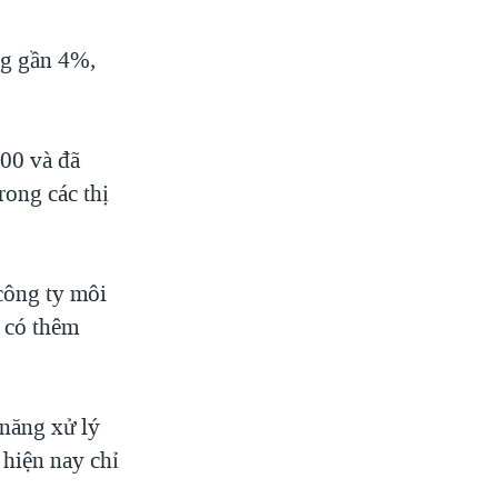
ng gần 4%,
00 và đã
rong các thị
 công ty môi
ì có thêm
 năng xử lý
 hiện nay chỉ