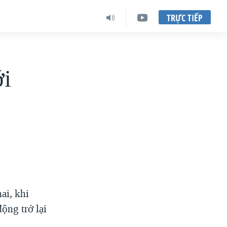
TRỰC TIẾP
ới
ai, khi
ộng trở lại