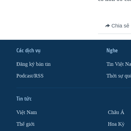
VIỆT NAM
NGƯ DÂN VIỆT VÀ LÀN SÓNG
TRỘM HẢI SÂM
Chia sẻ
BÊN KIA QUỐC LỘ: TIẾNG VỌNG
TỪ NÔNG THÔN MỸ
Các dịch vụ
Nghe
QUAN HỆ VIỆT MỸ
Ðăng ký bản tin
Tin Việt N
Podcast/RSS
Thời sự qu
Tin tức
Việt Nam
Châu Á
Thế giới
Hoa Kỳ