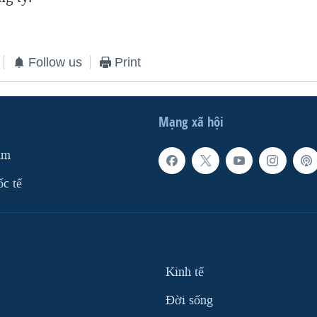
Follow us
Print
Mạng xã hội
am
ốc tế
Kinh tế
Ðời sống