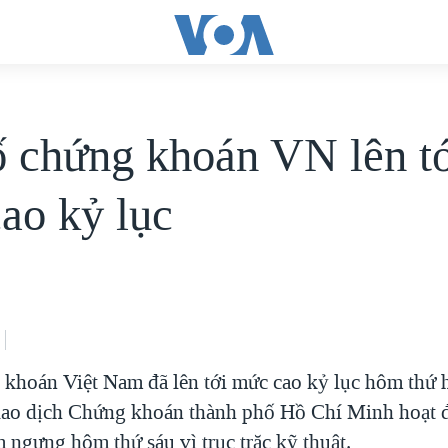
ố chứng khoán VN lên t
ao kỷ lục
 khoán Việt Nam đã lên tới mức cao kỷ lục hôm thứ h
ao dịch Chứng khoán thành phố Hồ Chí Minh hoạt đ
m ngưng hôm thứ sáu vì trục trặc kỹ thuật.