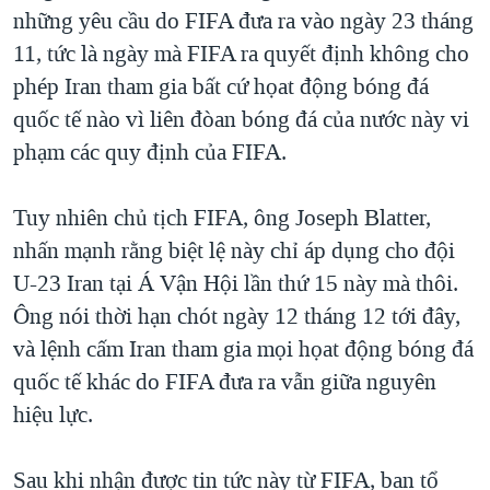
TẠI
những yêu cầu do FIFA đưa ra vào ngày 23 tháng
VIDEO
"Tìm"
NGƯỜI VIỆT HẢI NGOẠI
HÀNH TRÌNH BẦU CỬ 2024
11, tức là ngày mà FIFA ra quyết định không cho
NGHE
ĐỜI SỐNG
phép Iran tham gia bất cứ họat động bóng đá
MỘT NĂM CHIẾN TRANH TẠI DẢI GAZA
KINH TẾ
quốc tế nào vì liên đòan bóng đá của nước này vi
MẠNG XÃ HỘI
GIẢI MÃ VÀNH ĐAI & CON ĐƯỜNG
KHOA HỌC
phạm các quy định của FIFA.
NGÀY TỊ NẠN THẾ GIỚI
SỨC KHOẺ
TRỊNH VĨNH BÌNH - NGƯỜI HẠ 'BÊN THẮNG CUỘC'
Tuy nhiên chủ tịch FIFA, ông Joseph Blatter,
Ngôn ngữ khác
VĂN HOÁ
GROUND ZERO – XƯA VÀ NAY
nhấn mạnh rằng biệt lệ này chỉ áp dụng cho đội
THỂ THAO
U-23 Iran tại Á Vận Hội lần thứ 15 này mà thôi.
CHI PHÍ CHIẾN TRANH AFGHANISTAN
GIÁO DỤC
Ông nói thời hạn chót ngày 12 tháng 12 tới đây,
CÁC GIÁ TRỊ CỘNG HÒA Ở VIỆT NAM
và lệnh cấm Iran tham gia mọi họat động bóng đá
THƯỢNG ĐỈNH TRUMP-KIM TẠI VIỆT NAM
quốc tế khác do FIFA đưa ra vẫn giữa nguyên
TRỊNH VĨNH BÌNH VS. CHÍNH PHỦ VIỆT NAM
hiệu lực.
NGƯ DÂN VIỆT VÀ LÀN SÓNG TRỘM HẢI SÂM
Sau khi nhận được tin tức này từ FIFA, ban tổ
BÊN KIA QUỐC LỘ: TIẾNG VỌNG TỪ NÔNG THÔN MỸ