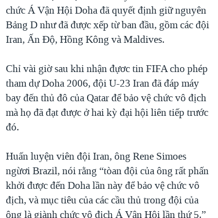
chức Á Vận Hội Doha đã quyết định giữ nguyên
QUAN HỆ VIỆT MỸ
Bảng D như đã được xếp từ ban đầu, gồm các đội
Iran, Ấn Độ, Hồng Kông và Maldives.
Chỉ vài giờ sau khi nhận đựơc tin FIFA cho phép
tham dự Doha 2006, đội U-23 Iran đã đáp máy
bay đến thủ đô của Qatar để bảo vệ chức vô địch
mà họ đã đạt được ở hai kỳ đại hội liên tiếp trước
đó.
Huấn luyện viên đội Iran, ông Rene Simoes
ngừơi Brazil, nói rằng “tòan đội của ông rất phấn
khởi được đến Doha lần này để bảo vệ chức vô
địch, và mục tiêu của các cầu thủ trong đội của
ông là giành chức vô địch Á Vận Hội lần thứ 5.”