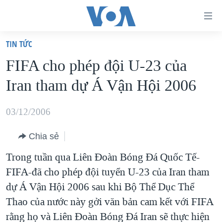
Đường
dẫn
TIN TỨC
truy
TRANG CHỦ
FIFA cho phép đội U-23 của
cập
VIỆT NAM
Iran tham dự Á Vận Hội 2006
Tới
HOA KỲ
nội
BIỂN ĐÔNG
03/12/2006
dung
THẾ GIỚI
chính
Chia sẻ
BLOG
Tới
Trong tuần qua Liên Đoàn Bóng Đá Quốc Tế-
điều
DIỄN ĐÀN
FIFA-đã cho phép đội tuyển U-23 của Iran tham
hướng
MỤC
dự Á Vận Hội 2006 sau khi Bộ Thể Dục Thể
chính
CHUYÊN ĐỀ
TỰ DO BÁO CHÍ
Thao của nước này gởi văn bản cam kết với FIFA
Đi
HỌC TIẾNG ANH
rằng họ và Liên Đoàn Bóng Đá Iran sẽ thực hiện
VẠCH TRẦN TIN GIẢ
CHIẾN TRANH THƯƠNG MẠI CỦA MỸ: QUÁ KHỨ VÀ HIỆN
tới