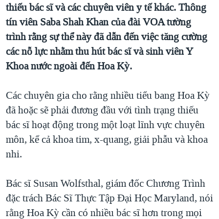
TẠI
thiếu bác sĩ và các chuyên viên y tế khác. Thông
VIDEO
"Tìm"
NGƯỜI VIỆT HẢI NGOẠI
tín viên Saba Shah Khan của đài VOA tường
HÀNH TRÌNH BẦU CỬ 2024
NGHE
ĐỜI SỐNG
trình rằng sự thể này đã dẫn đến việc tăng cường
MỘT NĂM CHIẾN TRANH TẠI DẢI GAZA
KINH TẾ
các nỗ lực nhằm thu hút bác sĩ và sinh viên Y
MẠNG XÃ HỘI
GIẢI MÃ VÀNH ĐAI & CON ĐƯỜNG
Khoa nước ngoài đến Hoa Kỳ.
KHOA HỌC
NGÀY TỊ NẠN THẾ GIỚI
SỨC KHOẺ
TRỊNH VĨNH BÌNH - NGƯỜI HẠ 'BÊN THẮNG CUỘC'
Các chuyên gia cho rằng nhiều tiểu bang Hoa Kỳ
Ngôn ngữ khác
VĂN HOÁ
đã hoặc sẽ phải đương đầu với tình trạng thiếu
GROUND ZERO – XƯA VÀ NAY
THỂ THAO
bác sĩ hoạt động trong một loạt lĩnh vực chuyên
CHI PHÍ CHIẾN TRANH AFGHANISTAN
GIÁO DỤC
môn, kể cả khoa tim, x-quang, giải phẫu và khoa
CÁC GIÁ TRỊ CỘNG HÒA Ở VIỆT NAM
nhi.
THƯỢNG ĐỈNH TRUMP-KIM TẠI VIỆT NAM
TRỊNH VĨNH BÌNH VS. CHÍNH PHỦ VIỆT NAM
Bác sĩ Susan Wolfsthal, giám đốc Chương Trình
đặc trách Bác Sĩ Thực Tập Đại Học Maryland, nói
NGƯ DÂN VIỆT VÀ LÀN SÓNG TRỘM HẢI SÂM
rằng Hoa Kỳ cần có nhiều bác sĩ hơn trong mọi
BÊN KIA QUỐC LỘ: TIẾNG VỌNG TỪ NÔNG THÔN MỸ