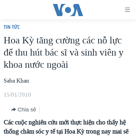
Đường
dẫn
TIN TỨC
truy
TRANG CHỦ
Hoa Kỳ tăng cường các nỗ lực
cập
VIỆT NAM
để thu hút bác sĩ và sinh viên y
Tới
HOA KỲ
nội
khoa nước ngoài
BIỂN ĐÔNG
dung
THẾ GIỚI
chính
Saba Khan
BLOG
Tới
15/01/2010
điều
DIỄN ĐÀN
hướng
MỤC
Chia sẻ
chính
CHUYÊN ĐỀ
Các cuộc nghiên cứu mới thực hiện cho thấy hệ
TỰ DO BÁO CHÍ
Đi
thống chăm sóc y tế tại Hoa Kỳ trong nay mai sẽ
HỌC TIẾNG ANH
VẠCH TRẦN TIN GIẢ
CHIẾN TRANH THƯƠNG MẠI CỦA MỸ: QUÁ KHỨ VÀ HIỆN
tới