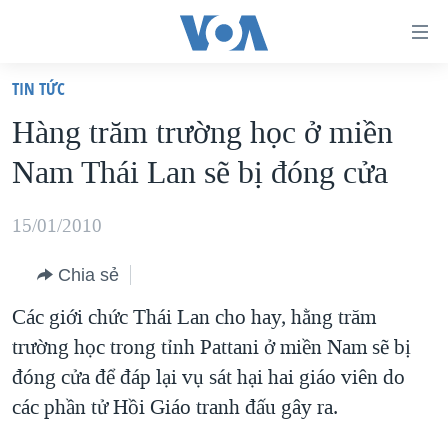
Đường
dẫn
TIN TỨC
truy
TRANG CHỦ
Hàng trăm trường học ở miền
cập
VIỆT NAM
Nam Thái Lan sẽ bị đóng cửa
Tới
HOA KỲ
nội
BIỂN ĐÔNG
15/01/2010
dung
THẾ GIỚI
chính
Chia sẻ
BLOG
Tới
Các giới chức Thái Lan cho hay, hằng trăm
điều
DIỄN ĐÀN
trường học trong tỉnh Pattani ở miền Nam sẽ bị
hướng
MỤC
đóng cửa để đáp lại vụ sát hại hai giáo viên do
chính
CHUYÊN ĐỀ
TỰ DO BÁO CHÍ
các phần tử Hồi Giáo tranh đấu gây ra.
Đi
HỌC TIẾNG ANH
VẠCH TRẦN TIN GIẢ
CHIẾN TRANH THƯƠNG MẠI CỦA MỸ: QUÁ KHỨ VÀ HIỆN
tới