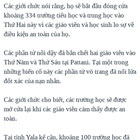
TẠI
Các giới chức nói rằng, họ sẽ bắt đầu đóng cửa
VIDEO
"Tìm"
NGƯỜI VIỆT HẢI NGOẠI
HÀNH TRÌNH BẦU CỬ 2024
khoảng 334 trường tiểu học và trung học vào
NGHE
ĐỜI SỐNG
Thứ Hai này vì các giáo viên và học sinh lo sợ về
MỘT NĂM CHIẾN TRANH TẠI DẢI GAZA
KINH TẾ
điều kiện an toàn của họ.
MẠNG XÃ HỘI
GIẢI MÃ VÀNH ĐAI & CON ĐƯỜNG
KHOA HỌC
NGÀY TỊ NẠN THẾ GIỚI
Các phần tử nổi dậy đã bắn chết hai giáo viên vào
SỨC KHOẺ
TRỊNH VĨNH BÌNH - NGƯỜI HẠ 'BÊN THẮNG CUỘC'
Thứ Năm và Thứ Sáu tại Pattani. Tại một trong
Ngôn ngữ khác
VĂN HOÁ
GROUND ZERO – XƯA VÀ NAY
những biến cố này các phần tử võ trang đã nổi lửa
THỂ THAO
đốt xác của nạn nhân.
CHI PHÍ CHIẾN TRANH AFGHANISTAN
GIÁO DỤC
CÁC GIÁ TRỊ CỘNG HÒA Ở VIỆT NAM
Các giới chức cho biết, các trường học sẽ được
THƯỢNG ĐỈNH TRUMP-KIM TẠI VIỆT NAM
mở cửa lại khi các giáo viên cảm thấy được an
TRỊNH VĨNH BÌNH VS. CHÍNH PHỦ VIỆT NAM
toàn.
NGƯ DÂN VIỆT VÀ LÀN SÓNG TRỘM HẢI SÂM
Tại tỉnh Yala kế cận, khoảng 100 trường học đã
BÊN KIA QUỐC LỘ: TIẾNG VỌNG TỪ NÔNG THÔN MỸ