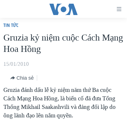
Đường
dẫn
TIN TỨC
truy
TRANG CHỦ
Gruzia kỷ niệm cuộc Cách Mạng
cập
VIỆT NAM
Hoa Hồng
Tới
HOA KỲ
nội
BIỂN ĐÔNG
15/01/2010
dung
THẾ GIỚI
chính
Chia sẻ
BLOG
Tới
Gruzia đánh dấu lễ kỷ niệm năm thứ Ba cuộc
điều
DIỄN ĐÀN
Cách Mạng Hoa Hồng, là biến cố đã đưa Tổng
hướng
MỤC
Thống Mikhail Saakashvili và đảng đối lập do
chính
CHUYÊN ĐỀ
TỰ DO BÁO CHÍ
ông lãnh đạo lên nắm quyền.
Đi
HỌC TIẾNG ANH
VẠCH TRẦN TIN GIẢ
CHIẾN TRANH THƯƠNG MẠI CỦA MỸ: QUÁ KHỨ VÀ HIỆN
tới