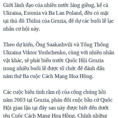
TẠI
Giới lãnh đạo của nhiều nước láng giềng, kể cả
VIDEO
"Tìm"
NGƯỜI VIỆT HẢI NGOẠI
HÀNH TRÌNH BẦU CỬ 2024
Ukraina, Estonia và Ba Lan Poland, đều có mặt
NGHE
ĐỜI SỐNG
tại thủ đô Tbilisi của Gruzia, để dự các buổi lễ lạc
MỘT NĂM CHIẾN TRANH TẠI DẢI GAZA
KINH TẾ
nhân cơ hội này.
MẠNG XÃ HỘI
GIẢI MÃ VÀNH ĐAI & CON ĐƯỜNG
KHOA HỌC
NGÀY TỊ NẠN THẾ GIỚI
Theo dự kiến, Ông Saakashvili và Tổng Thống
SỨC KHOẺ
TRỊNH VĨNH BÌNH - NGƯỜI HẠ 'BÊN THẮNG CUỘC'
Ukraina Viktor Yushchenko, cùng với nhiều nhân
Ngôn ngữ khác
VĂN HOÁ
GROUND ZERO – XƯA VÀ NAY
vật khác, sẽ phát biểu trước Quốc Hội Gruzia
THỂ THAO
trong nhiều buổi lễ được tổ chức để đánh dấu
CHI PHÍ CHIẾN TRANH AFGHANISTAN
GIÁO DỤC
năm thứ Ba cuộc Cách Mạng Hoa Hồng.
CÁC GIÁ TRỊ CỘNG HÒA Ở VIỆT NAM
THƯỢNG ĐỈNH TRUMP-KIM TẠI VIỆT NAM
Các cuộc biểu tình rầm rộ của công chúng hồi
TRỊNH VĨNH BÌNH VS. CHÍNH PHỦ VIỆT NAM
năm 2003 tại Gruzia, phản đối cuộc bầu cử Quốc
NGƯ DÂN VIỆT VÀ LÀN SÓNG TRỘM HẢI SÂM
Hội gian lận tại đây sau này được biết đến dưới
tên Cuộc Cách Mạng Hoa Hồng. Chính những
BÊN KIA QUỐC LỘ: TIẾNG VỌNG TỪ NÔNG THÔN MỸ