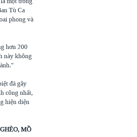
 là một trong
Ban Tù Ca
oai phong và
ng hơn 200
ách này không
hành."
iệt đã gây
nh công nhất,
ng hiện diện
NGHÈO, MỒ