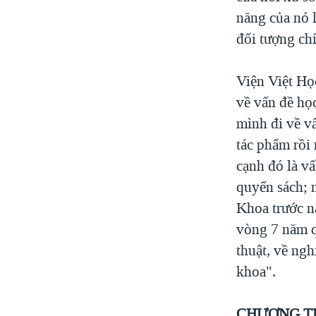
năng của nó 
VIỆT NAM
đối tượng chí
NGƯ DÂN VIỆT VÀ LÀN SÓNG
TRỘM HẢI SÂM
Viện Việt Họ
BÊN KIA QUỐC LỘ: TIẾNG VỌNG
TỪ NÔNG THÔN MỸ
về vấn đề học
QUAN HỆ VIỆT MỸ
mình đi về vấ
tác phẩm rồi 
cạnh đó là vấ
quyển sách; 
Khoa trước nă
vòng 7 năm q
thuật, về ngh
khoa".
CHƯƠNG TR