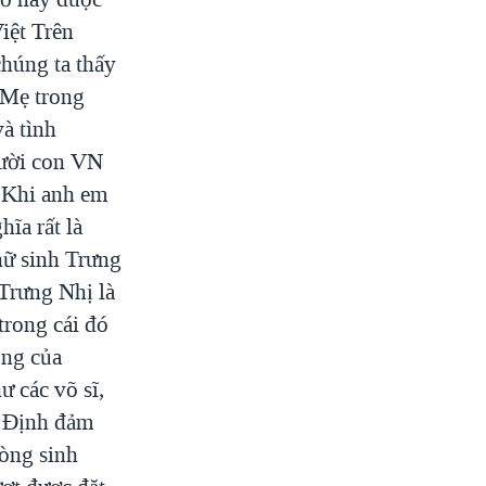
iệt Trên
chúng ta thấy
 Mẹ trong
à tình
gười con VN
 Khi anh em
hĩa rất là
nữ sinh Trưng
 Trưng Nhị là
trong cái đó
ồng của
ư các võ sĩ,
h Định đảm
hòng sinh