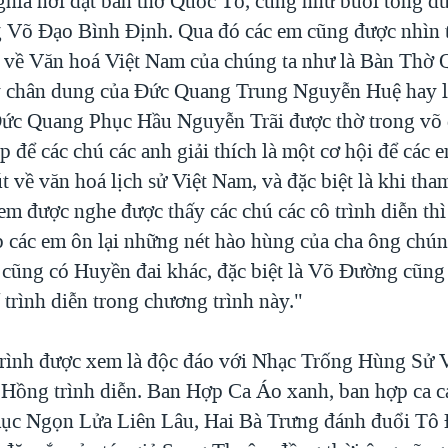
hĩa nơi đặt bàn thờ Quốc Tổ, cũng như buổi tổng dư
g Võ Đạo Bình Định. Qua đó các em cũng được nhìn
 về Văn hoá Việt Nam của chúng ta như là Bàn Thờ 
ấy chân dung của Đức Quang Trung Nguyễn Huệ hay 
Đức Quang Phục Hầu Nguyễn Trãi được thờ trong võ 
ịp để các chú các anh giải thích là một cơ hội để các 
 về văn hoá lịch sử Việt Nam, và đặc biệt là khi th
em được nghe được thấy các chú các cô trình diễn th
 các em ôn lại những nét hào hùng của cha ông chún
 cũng có Huyền đai khác, đặc biệt là Võ Đường cũng 
trình diễn trong chương trình này."
rình được xem là độc đáo với Nhạc Trống Hùng Sử 
Hồng trình diễn. Ban Hợp Ca Áo xanh, ban hợp ca c
 mục Ngọn Lửa Liên Lâu, Hai Bà Trưng đánh đuổi Tô