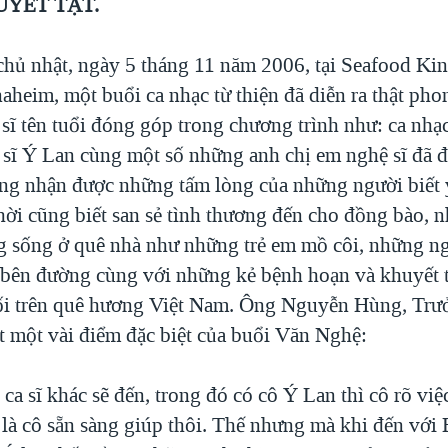
UYẾT TẬT.
chủ nhật, ngày 5 tháng 11 năm 2006, tại Seafood Ki
aheim, một buổi ca nhạc từ thiện đã diễn ra thật pho
 sĩ tên tuổi đóng góp trong chương trình như: ca nhạ
 sĩ Ý Lan cùng một số những anh chị em nghệ sĩ đã đ
ong nhận được những tấm lòng của những người biết
thời cũng biết san sẻ tình thương đến cho đồng bào, 
g sống ở quê nhà như những trẻ em mồ côi, những n
 bên đường cùng với những kẻ bệnh hoạn và khuyết 
ối trên quê hương Việt Nam. Ông Nguyễn Hùng, Tr
t một vài điểm đặc biệt của buổi Văn Nghệ:
 ca sĩ khác sẽ đến, trong đó có cô Ý Lan thì cô rõ việ
 là cô sẵn sàng giúp thôi. Thế nhưng mà khi đến với