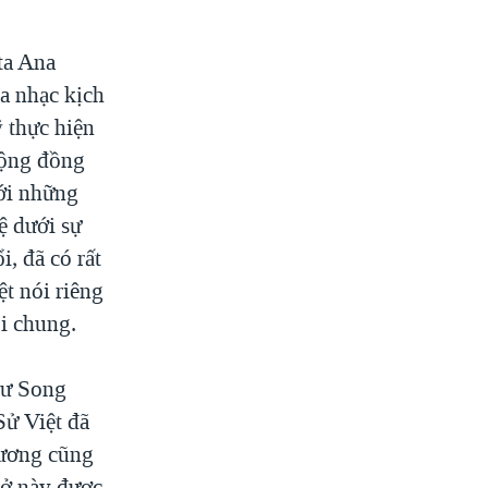
ta Ana
a nhạc kịch
 thực hiện
cộng đồng
với những
ệ dưới sự
i, đã có rất
t nói riêng
i chung.
sư Song
Sử Việt đã
Vương cũng
vở này được