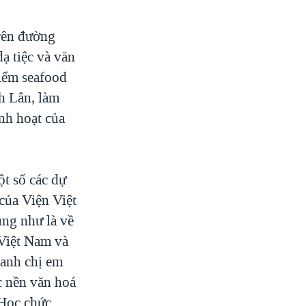
trên đường
ạ tiệc và văn
điểm seafood
h Lân, làm
nh hoạt của
t số các dự
 của Viện Việt
ung như là về
Việt Nam và
 anh chị em
c nền văn hoá
 Học chức