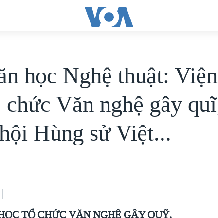
ăn học Nghệ thuật: Viện
ổ chức Văn nghệ gây quĩ
hội Hùng sử Việt...
 HỌC TỔ CHỨC VĂN NGHỆ GÂY QUỸ.