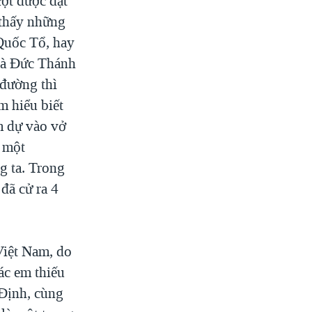
ợt được đặt
 thấy những
Quốc Tổ, hay
là Đức Thánh
đường thì
em hiểu biết
am dự vào vở
ì một
g ta. Trong
đã cử ra 4
Việt Nam, do
ác em thiếu
 Định, cùng