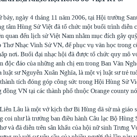
ứ bảy, ngày 4 tháng 11 năm 2006, tại Hội trường San
ng tâm Hùng Sử Việt đã tổ chức một buổi trình diễn c
iên quan đến lịch sử Việt Nam nhằm mục đích gây quỹ
p Thơ Nhạc Vinh Sử VN, để phục vụ văn học trong 
hắp nơi. Buổi đại nhạc hội đã được tổ chức quy mô 
ễn độc đáo của những anh chị em trong Ban Văn Ngh
 luật sư Nguyễn Xuân Nghĩa, là một vị luật sư trẻ tuổ
thành tích đóng góp công sức trong Hội Hùng Sử Việ
g đồng VN tại các thành phố thuộc Orange county nó
Liên Lâu là một vở kịch thơ Bi Hùng dã sử mà giáo 
 coi như là trưởng ban điều hành Câu lạc Bộ Hùng 
 thơ và đã diễn trên sân khấu của hội nữ sinh Trưng 
nhưng mà với sự yêu cầu của nhiều người thì lần này 