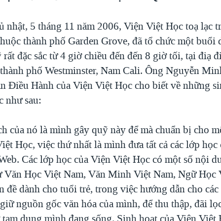
ủ nhật, 5 tháng 11 năm 2006, Viện Việt Học toạ lạc 
thuộc thành phố Garden Grove, đã tổ chức một buổi d
rất đặc sắc từ 4 giờ chiều đến đến 8 giờ tối, tại điạ 
 thành phố Westminster, Nam Cali. Ông Nguyễn Min
an Điều Hành của Viện Việt Học cho biết về những si
c như sau:
ch của nó là mình gây quỹ này để mà chuẩn bị cho mộ
iệt Học, việc thứ nhất là mình đưa tất cả các lớp học
 Web. Các lớp học của Viện Việt Học có một số nội d
sử Văn Học Việt Nam, Văn Minh Việt Nam, Ngữ Học 
ấn đề dành cho tuổi trẻ, trong việc hướng dẫn cho các
 giữ nguồn gốc văn hóa của mình, để thu thập, đãi lọ
ở tạm dung mình đang sống. Sinh hoạt của Viện Việt