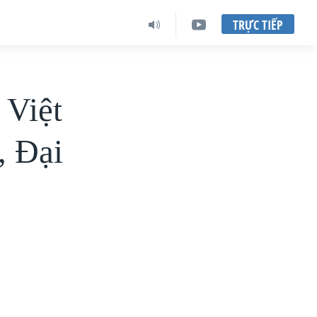
TRỰC TIẾP
 Việt
, Ðại