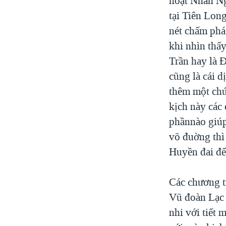
hoạt Nhân Ng
tại Tiên Lon
nét chấm phá
khi nhìn th
Trần hay là 
cũng là cái d
thêm một chút
kịch này các 
phầnnào giúp
võ đuờng thì
Huyền đai để 
Các chương t
Vũ đoàn Lạc 
nhi với tiết