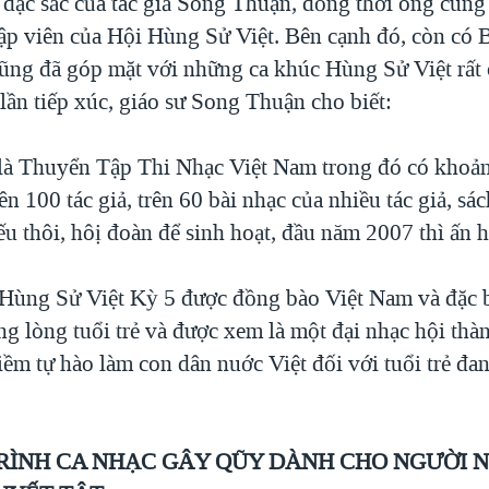
 đặc sắc của tác giả Song Thuận, đồng thời ông cũng
ập viên của Hội Hùng Sử Việt. Bên cạnh đó, còn có 
ng đã góp mặt với những ca khúc Hùng Sử Việt rất 
 lần tiếp xúc, giáo sư Song Thuận cho biết:
là Thuyển Tập Thi Nhạc Việt Nam trong đó có khoả
rên 100 tác giả, trên 60 bài nhạc của nhiều tác giả, s
ếu thôi, hôị đoàn để sinh hoạt, đầu năm 2007 thì ấn 
 Hùng Sử Việt Kỳ 5 được đồng bào Việt Nam và đặc b
g lòng tuổi trẻ và được xem là một đại nhạc hội thà
ềm tự hào làm con dân nuớc Việt đối với tuổi trẻ đa
ÌNH CA NHẠC GÂY QŨY DÀNH CHO NGƯỜI 