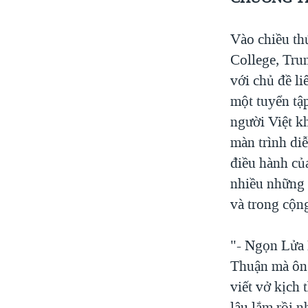
Vào chiều th
College, Tru
với chủ đề l
một tuyển tậ
người Việt k
màn trình di
điều hành của
nhiều những 
và trong cộn
"- Ngọn Lửa 
Thuận mà ông
viết vở kịch
lâu lắm rồi 