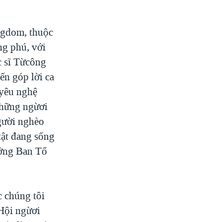
ngdom, thuộc
ng phú, với
c sĩ Từcông
ến góp lời ca
 yêu nghệ
những ngừơi
gười nghèo
tật đang sống
ưởng Ban Tổ
c chúng tôi
 Hội ngừơi