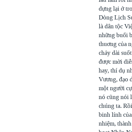
dựng lại ở t
Dòng Lịch Sử,
là dân tộc V
những buổi b
thuơng của n
chảy dài suố
được mời diễn
hay, thí dụ 
Vương, đạo d
một người cự
nó cũng nói 
chúng ta. Rồi
binh lính củ
nhiệm, thành 