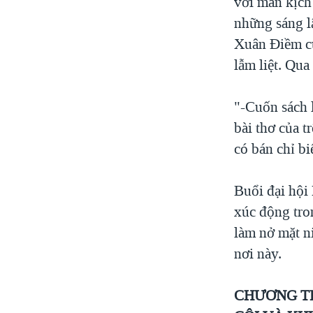
với màn kịch
những sáng l
Xuân Điềm cũ
lẫm liệt. Qua
"-Cuốn sách 
bài thơ của t
có bán chỉ bi
Buổi đại hội
xúc động tron
làm nở mặt ni
nơi này.
CHƯƠNG TR