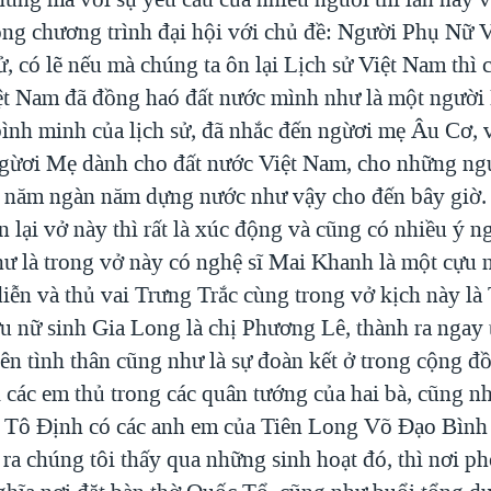
rong chương trình đại hội với chủ đề: Người Phụ Nữ V
 có lẽ nếu mà chúng ta ôn lại Lịch sử Việt Nam thì 
iệt Nam đã đồng haó đất nước mình như là một người
ình minh của lịch sử, đã nhắc đến ngừơi mẹ Âu Cơ, v
gừơi Mẹ dành cho đất nước Việt Nam, cho những n
t năm ngàn năm dựng nước như vậy cho đến bây giờ.
 lại vở này thì rất là xúc động và cũng có nhiều ý ng
như là trong vở này có nghệ sĩ Mai Khanh là một cựu 
iễn và thủ vai Trưng Trắc cùng trong vở kịch này là
u nữ sinh Gia Long là chị Phương Lê, thành ra ngay 
lên tình thân cũng như là sự đoàn kết ở trong cộng đ
 các em thủ trong các quân tướng của hai bà, cũng nh
a Tô Định có các anh em của Tiên Long Võ Đạo Bìn
ra chúng tôi thấy qua những sinh hoạt đó, thì nơi p