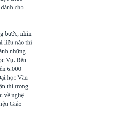
y dành cho
ng bước, nhìn
i liệu nào thì
thành những
Học Vụ. Bên
rên 6.000
Đại học Văn
ản thì trong
m về nghệ
liệu Giáo