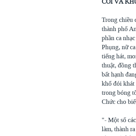
CÔI VÀ KH
Trong chiều 
thành phố An
phần ca nhạc
Phụng, nữ ca
tiếng hát, m
thuật, đồng 
bất hạnh đan
khổ đói khát
trong bóng t
Chức cho biế
"- Một số các
làm, thành ra