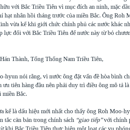
 hữu với Bắc Triều Tiên vì mục đích an ninh, mặc dầu
í hạt nhân hồi tháng trước của miền Bắc. Ông Roh
đinh vừa kể khi giới chức chính phủ các nước khác n
áp lực đối với Bắc Triều Tiên để nước này từ bỏ chươn
 Hán Thành, Tổng Thống Nam Triều Tiên,
hyun nói rằng, vì nước ông đặt vấn đề hòa bình ch
n ưu tiên hàng đầu nên phải duy trì điều ông mô tả l
 miền Bắc.
a kể là dấu hiệu mới nhất cho thấy ông Roh Moo-hyu
 tắc căn bản trong chính sách
“giao tiếp”
với chính
ừ khi Bắc Triều Tiên thực hiện một loạt các vụ phón