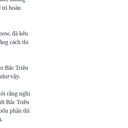
 trì hoãn
bow, đã kêu
bằng cách thi
o Bắc Triều
như vậy.
ói rằng nghị
ới Bắc Triều
bổn phận thì
m.