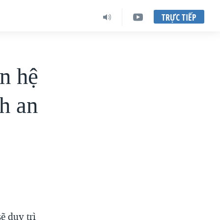
TRỰC TIẾP
an hệ
h an
 duy trì