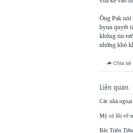
vừa kể vào nộ
Ông Pak nói
hyun quyết t
không tin tư
những khó kh
Chia sẻ
Liên quan
Các nhà ngoại
Mỹ có lỗi về s
Bắc Triều Tiê