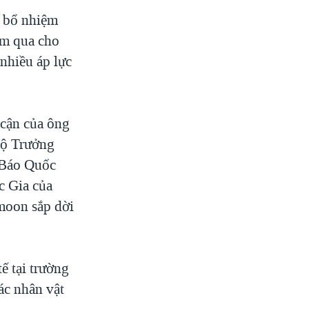
c bổ nhiệm
ôm qua cho
nhiều áp lực
cận của ông
Bộ Trưởng
 Báo Quốc
 Gia của
moon sắp dời
ế tại trường
ác nhân vật