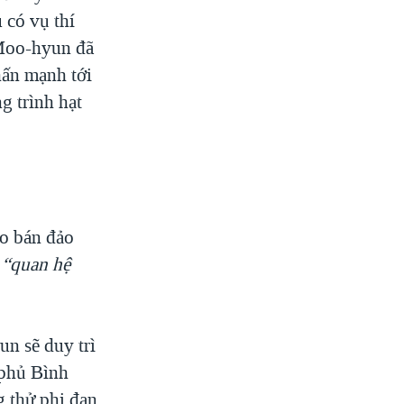
 có vụ thí
 Moo-hyun đã
hấn mạnh tới
g trình hạt
o bán đảo
à
“quan hệ
n sẽ duy trì
 phủ Bình
g thử phi đạn