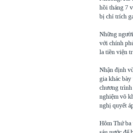
hồi tháng 7 v
VIỆT NAM
bị chỉ trích g
NGƯ DÂN VIỆT VÀ LÀN SÓNG
TRỘM HẢI SÂM
Những người 
BÊN KIA QUỐC LỘ: TIẾNG VỌNG
TỪ NÔNG THÔN MỸ
với chính ph
QUAN HỆ VIỆT MỸ
la tiền viện t
Nhận định vừ
gia khác bày 
chương trình 
nghiệm võ kh
nghị quyết áp
Hôm Thứ ba t
sáu nước để b