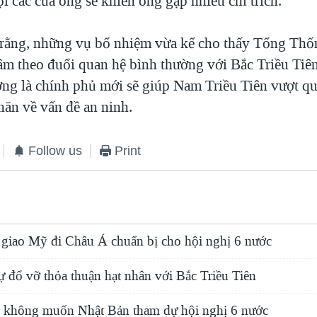
i các của ông sẽ khiến ông gặp nhiều chỉ trích.
 rằng, những vụ bổ nhiệm vừa kể cho thấy Tổng Th
âm theo đuổi quan hệ bình thường với Bắc Triều Tiê
ởng là chính phủ mới sẽ giúp Nam Triều Tiên vượt q
ăn về vấn đề an ninh.
Follow us
Print
 giao Mỹ đi Châu Á chuẩn bị cho hội nghị 6 nước
ự đổ vỡ thỏa thuận hạt nhân với Bắc Triều Tiên
n không muốn Nhật Bản tham dự hội nghị 6 nước