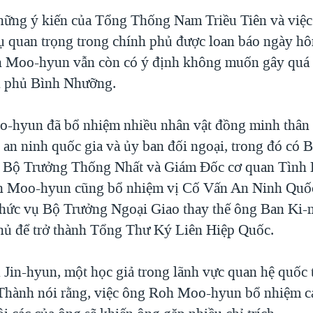
hững ý kiến của Tổng Thống Nam Triều Tiên và việ
ụ quan trọng trong chính phủ được loan báo ngày h
 Moo-hyun vẫn còn có ý định không muốn gây quá 
h phủ Bình Nhưỡng.
-hyun đã bổ nhiệm nhiều nhân vật đồng minh thân 
 an ninh quốc gia và ủy ban đối ngoại, trong đó có 
 Bộ Trưởng Thống Nhất và Giám Đốc cơ quan Tình
h Moo-hyun cũng bổ nhiệm vị Cố Vấn An Ninh Quốc
chức vụ Bộ Trưởng Ngoại Giao thay thế ông Ban Ki-
hủ để trở thành Tổng Thư Ký Liên Hiệp Quốc.
 Jin-hyun, một học giả trong lãnh vực quan hệ quốc t
Thành nói rằng, việc ông Roh Moo-hyun bổ nhiệm c