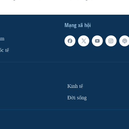
Mạng xã hội
am
ốc tế
Kinh tế
Ðời sống