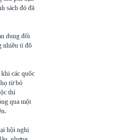
nh sách đó đã
an dung đối
 nhiều tỉ đô
 khi các quốc
 họ từ bỏ
ộc thí
ông qua một
ên.
ại hội nghị
 lâu, nhưng