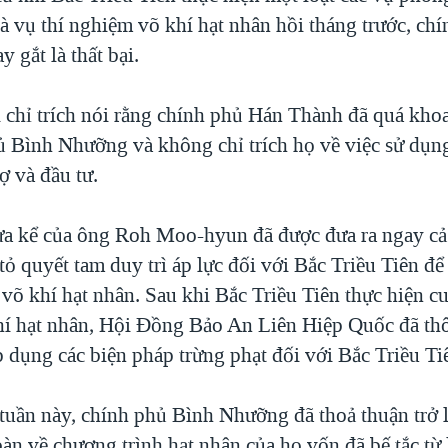
à vụ thí nghiệm võ khí hạt nhân hồi tháng trước, chí
ay gắt là thất bại.
chỉ trích nói rằng chính phủ Hán Thành đã quá kho
ủ Bình Nhưỡng và không chỉ trích họ về việc sử dụng
rợ và đầu tư.
a kể của ông Roh Moo-hyun đã được đưa ra ngay cả
tỏ quyết tam duy trì áp lực đối với Bắc Triều Tiên để
võ khí hạt nhân. Sau khi Bắc Triều Tiên thực hiện cu
í hạt nhân, Hội Đồng Bảo An Liên Hiệp Quốc đã th
 dụng các biện pháp trừng phạt đối với Bắc Triều Ti
uần này, chính phủ Bình Nhưỡng đã thoả thuận trở l
àn về chương trình hạt nhân của họ vốn đã bế tắc từ