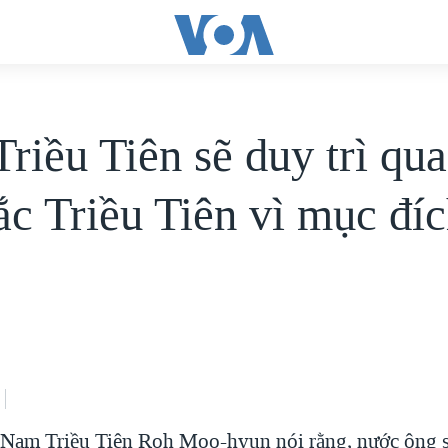
riều Tiên sẽ duy trì qu
ắc Triều Tiên vì mục đíc
am Triều Tiên Roh Moo-hyun nói rằng, nước ông sẽ