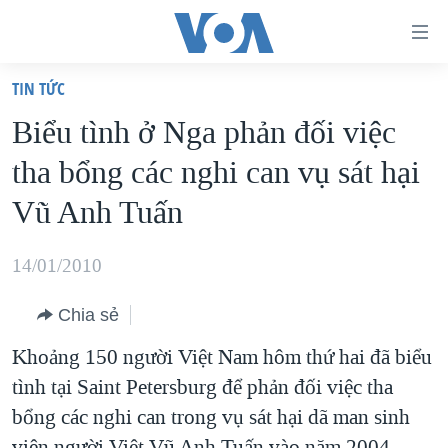
Đường
dẫn
TIN TỨC
truy
TRANG CHỦ
Biểu tình ở Nga phản đối việc
cập
VIỆT NAM
tha bổng các nghi can vụ sát hại
Tới
HOA KỲ
nội
Vũ Anh Tuấn
BIỂN ĐÔNG
dung
THẾ GIỚI
chính
14/01/2010
BLOG
Tới
Chia sẻ
điều
DIỄN ĐÀN
hướng
Khoảng 150 người Việt Nam hôm thứ hai đã biểu
MỤC
chính
tình tại Saint Petersburg để phản đối việc tha
CHUYÊN ĐỀ
TỰ DO BÁO CHÍ
Đi
bổng các nghi can trong vụ sát hại dã man sinh
HỌC TIẾNG ANH
VẠCH TRẦN TIN GIẢ
CHIẾN TRANH THƯƠNG MẠI CỦA MỸ: QUÁ KHỨ VÀ HIỆN
tới
viên người Việt Vũ Anh Tuấn vào năm 2004.