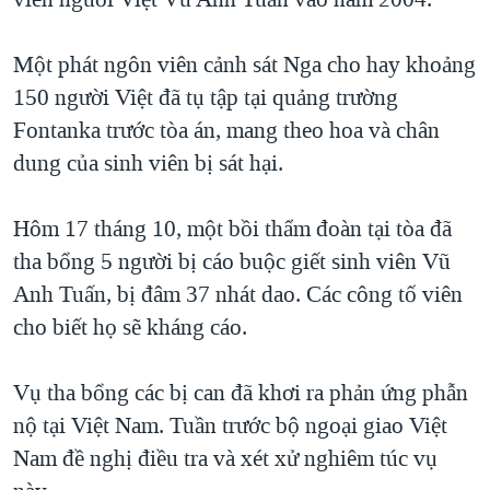
TẠI
VIDEO
"Tìm"
NGƯỜI VIỆT HẢI NGOẠI
HÀNH TRÌNH BẦU CỬ 2024
NGHE
Một phát ngôn viên cảnh sát Nga cho hay khoảng
ĐỜI SỐNG
MỘT NĂM CHIẾN TRANH TẠI DẢI GAZA
150 người Việt đã tụ tập tại quảng trường
KINH TẾ
MẠNG XÃ HỘI
Fontanka trước tòa án, mang theo hoa và chân
GIẢI MÃ VÀNH ĐAI & CON ĐƯỜNG
KHOA HỌC
dung của sinh viên bị sát hại.
NGÀY TỊ NẠN THẾ GIỚI
SỨC KHOẺ
TRỊNH VĨNH BÌNH - NGƯỜI HẠ 'BÊN THẮNG CUỘC'
Ngôn ngữ khác
VĂN HOÁ
Hôm 17 tháng 10, một bồi thẩm đoàn tại tòa đã
GROUND ZERO – XƯA VÀ NAY
tha bổng 5 người bị cáo buộc giết sinh viên Vũ
THỂ THAO
CHI PHÍ CHIẾN TRANH AFGHANISTAN
Anh Tuấn, bị đâm 37 nhát dao. Các công tố viên
GIÁO DỤC
cho biết họ sẽ kháng cáo.
CÁC GIÁ TRỊ CỘNG HÒA Ở VIỆT NAM
THƯỢNG ĐỈNH TRUMP-KIM TẠI VIỆT NAM
Vụ tha bổng các bị can đã khơi ra phản ứng phẫn
TRỊNH VĨNH BÌNH VS. CHÍNH PHỦ VIỆT NAM
nộ tại Việt Nam. Tuần trước bộ ngoại giao Việt
NGƯ DÂN VIỆT VÀ LÀN SÓNG TRỘM HẢI SÂM
Nam đề nghị điều tra và xét xử nghiêm túc vụ
BÊN KIA QUỐC LỘ: TIẾNG VỌNG TỪ NÔNG THÔN MỸ