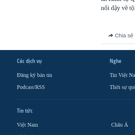
VIỆT NAM
nổi dậy về tộ
NGƯ DÂN VIỆT VÀ LÀN SÓNG
TRỘM HẢI SÂM
BÊN KIA QUỐC LỘ: TIẾNG VỌNG
Chia sẻ
TỪ NÔNG THÔN MỸ
QUAN HỆ VIỆT MỸ
Các dịch vụ
Nghe
Ðăng ký bản tin
Tin Việt N
Podcast/RSS
Thời sự qu
Tin tức
Việt Nam
Châu Á