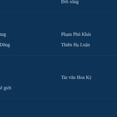
Ðời sống
ùng
Phạm Phú Khải
 Dũng
Thiên Hạ Luận
Tin vắn Hoa Kỳ
ế giới