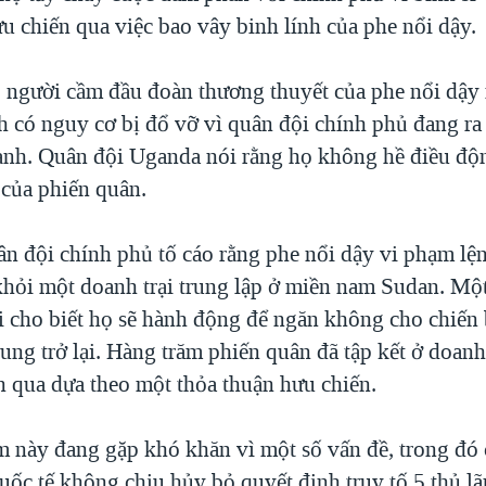
u chiến qua việc bao vây binh lính của phe nổi dậy.
 người cầm đầu đoàn thương thuyết của phe nổi dậy 
h có nguy cơ bị đổ vỡ vì quân đội chính phủ đang ra
nh. Quân đội Uganda nói rằng họ không hề điều động
í của phiến quân.
n đội chính phủ tố cáo rằng phe nổi dậy vi phạm lệ
 khỏi một doanh trại trung lập ở miền nam Sudan. Mộ
i cho biết họ sẽ hành động để ngăn không cho chiến
rung trở lại. Hàng trăm phiến quân đã tập kết ở doanh
n qua dựa theo một thỏa thuận hưu chiến.
 này đang gặp khó khăn vì một số vấn đề, trong đó 
uốc tế không chịu hủy bỏ quyết định truy tố 5 thủ l