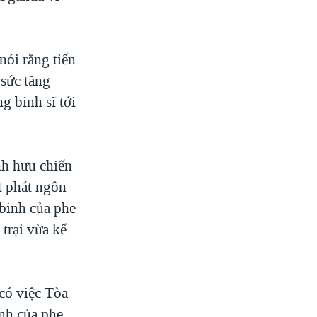
nói rằng tiến
 sức tăng
 binh sĩ tới
nh hưu chiến
t phát ngôn
 binh của phe
 trại vừa kể
có việc Tòa
ãnh của phe