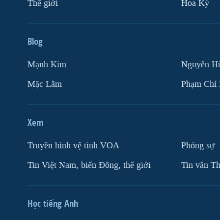
Thế giới
Hoa Kỳ
Blog
Mạnh Kim
Nguyễn H
Mặc Lâm
Phạm Chí
Xem
Truyền hình vệ tinh VOA
Phóng sự
Tin Việt Nam, biển Đông, thế giới
Tin vắn Th
Học tiếng Anh