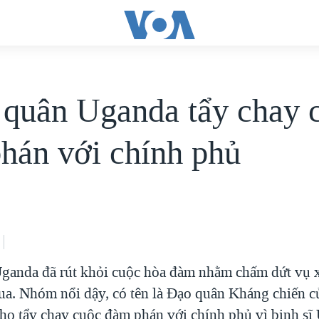
 quân Uganda tẩy chay 
hán với chính phủ
ganda đã rút khỏi cuộc hòa đàm nhằm chấm dứt vụ 
ua. Nhóm nổi dậy, có tên là Đạo quân Kháng chiến 
: họ tẩy chay cuộc đàm phán với chính phủ vì binh sĩ