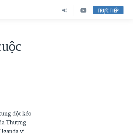
TRỰC TIẾP
cuộc
xung đột kéo
của Thượng
 Uganda vi