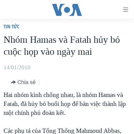
Đường
dẫn
TIN TỨC
truy
TRANG CHỦ
Nhóm Hamas và Fatah hủy bỏ
cập
VIỆT NAM
cuộc họp vào ngày mai
Tới
HOA KỲ
nội
BIỂN ĐÔNG
14/01/2010
dung
THẾ GIỚI
chính
Chia sẻ
BLOG
Tới
Hai nhóm kình chống nhau, là nhóm Hamas và
điều
DIỄN ĐÀN
Fatah, đã hủy bỏ buổi họp để bàn việc thành lập
hướng
MỤC
một chính phủ đoàn kết.
chính
CHUYÊN ĐỀ
TỰ DO BÁO CHÍ
Đi
HỌC TIẾNG ANH
Các phụ tá của Tổng Thống Mahmoud Abbas,
VẠCH TRẦN TIN GIẢ
CHIẾN TRANH THƯƠNG MẠI CỦA MỸ: QUÁ KHỨ VÀ HIỆN
tới