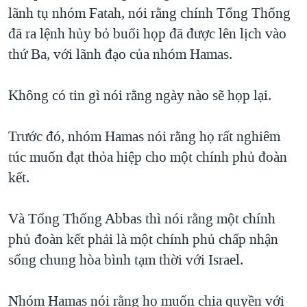
TẠI
lãnh tụ nhóm Fatah, nói rằng chính Tổng Thống
VIDEO
"Tìm"
NGƯỜI VIỆT HẢI NGOẠI
HÀNH TRÌNH BẦU CỬ 2024
đã ra lệnh hủy bỏ buổi họp đã được lên lịch vào
NGHE
ĐỜI SỐNG
thứ Ba, với lãnh đạo của nhóm Hamas.
MỘT NĂM CHIẾN TRANH TẠI DẢI GAZA
KINH TẾ
MẠNG XÃ HỘI
GIẢI MÃ VÀNH ĐAI & CON ĐƯỜNG
KHOA HỌC
Không có tin gì nói rằng ngày nào sẽ họp lại.
NGÀY TỊ NẠN THẾ GIỚI
SỨC KHOẺ
TRỊNH VĨNH BÌNH - NGƯỜI HẠ 'BÊN THẮNG CUỘC'
Trước đó, nhóm Hamas nói rằng họ rất nghiêm
Ngôn ngữ khác
VĂN HOÁ
GROUND ZERO – XƯA VÀ NAY
túc muốn đạt thỏa hiệp cho một chính phủ đoàn
THỂ THAO
kết.
CHI PHÍ CHIẾN TRANH AFGHANISTAN
GIÁO DỤC
CÁC GIÁ TRỊ CỘNG HÒA Ở VIỆT NAM
Và Tổng Thống Abbas thì nói rằng một chính
THƯỢNG ĐỈNH TRUMP-KIM TẠI VIỆT NAM
phủ đoàn kết phải là một chính phủ chấp nhận
TRỊNH VĨNH BÌNH VS. CHÍNH PHỦ VIỆT NAM
sống chung hòa bình tạm thời với Israel.
NGƯ DÂN VIỆT VÀ LÀN SÓNG TRỘM HẢI SÂM
Nhóm Hamas nói rằng họ muốn chia quyền với
BÊN KIA QUỐC LỘ: TIẾNG VỌNG TỪ NÔNG THÔN MỸ