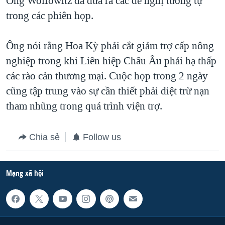
Ông Wolfowitz đã đưa ra các đề nghị tương tự
trong các phiên họp.
QUAN HỆ VIỆT MỸ
Ông nói rằng Hoa Kỳ phải cắt giảm trợ cấp nông
nghiệp trong khi Liên hiệp Châu Âu phải hạ thấp
các rào cản thương mại. Cuộc họp trong 2 ngày
cũng tập trung vào sự cần thiết phải diệt trừ nạn
tham nhũng trong quá trình viện trợ.
Chia sẻ
Follow us
Mạng xã hội