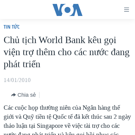
Đường
dẫn
TIN TỨC
truy
TRANG CHỦ
Chủ tịch World Bank kêu gọi
cập
VIỆT NAM
viện trợ thêm cho các nước đang
Tới
HOA KỲ
nội
phát triển
BIỂN ĐÔNG
dung
THẾ GIỚI
chính
14/01/2010
BLOG
Tới
Chia sẻ
điều
DIỄN ĐÀN
hướng
Các cuộc họp thường niên của Ngân hàng thế
MỤC
chính
giới và Quỹ tiền tệ Quốc tế đã kết thúc sau 2 ngày
CHUYÊN ĐỀ
TỰ DO BÁO CHÍ
Đi
thảo luận tại Singapore về việc tài trợ cho các
HỌC TIẾNG ANH
VẠCH TRẦN TIN GIẢ
CHIẾN TRANH THƯƠNG MẠI CỦA MỸ: QUÁ KHỨ VÀ HIỆN
tới
nước đang phát triển và kêu gọi hồi phục các