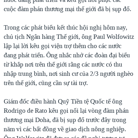
TẠI
VIDEO
"Tìm"
NGƯỜI VIỆT HẢI NGOẠI
cuộc đàm phán thương mại thế giới đã bị sụp đổ.
HÀNH TRÌNH BẦU CỬ 2024
NGHE
ĐỜI SỐNG
MỘT NĂM CHIẾN TRANH TẠI DẢI GAZA
Trong các phát biểu kết thúc hội nghị hôm nay,
KINH TẾ
MẠNG XÃ HỘI
chủ tịch Ngân hàng Thế giới, ông Paul Wolfowitz
GIẢI MÃ VÀNH ĐAI & CON ĐƯỜNG
KHOA HỌC
lập lại lời kêu gọi viện trợ thêm cho các nước
NGÀY TỊ NẠN THẾ GIỚI
SỨC KHOẺ
đang phát triển. Ông nhắc nhở các đoàn đại biểu
TRỊNH VĨNH BÌNH - NGƯỜI HẠ 'BÊN THẮNG CUỘC'
Ngôn ngữ khác
VĂN HOÁ
từ khắp nơi trên thế giới rằng các nước có thu
GROUND ZERO – XƯA VÀ NAY
nhập trung bình, nơi sinh cư của 2/3 người nghèo
THỂ THAO
CHI PHÍ CHIẾN TRANH AFGHANISTAN
trên thế giới, cũng cần sự tài trợ.
GIÁO DỤC
CÁC GIÁ TRỊ CỘNG HÒA Ở VIỆT NAM
Giám đốc điều hành Quỹ Tiền tệ Quốc tế ông
THƯỢNG ĐỈNH TRUMP-KIM TẠI VIỆT NAM
Rodrigo de Rato kêu gọi nối lại vòng đàm phán
TRỊNH VĨNH BÌNH VS. CHÍNH PHỦ VIỆT NAM
thương mại Doha, đã bị sụp đổ trước đây trong
NGƯ DÂN VIỆT VÀ LÀN SÓNG TRỘM HẢI SÂM
năm vì các bất đồng về giao dịch nông nghiệp.
BÊN KIA QUỐC LỘ: TIẾNG VỌNG TỪ NÔNG THÔN MỸ