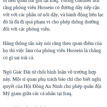
bị liên quân bắt giữ tại Iraq. Tướng Gardner nói
rằng phóng viên Hussein có đường dây tiếp cận
QUAN HỆ VIỆT MỸ
với với các phần tử nổi dậy, và hành động liên lạc
đó là đã đi quá phạm vi cho phép thông thường
đối với các phóng viên.
Hãng thông tấn này nói rằng theo quan điểm của
họ thì việc làm của phóng viên Hussein là chẳng
có gì sai trái cả.
Ngũ Giác Đài từ chối bình luận về trường hợp
này. Một sĩ quan phụ trách báo chí cho biết nghị
quyết của Hội Đồng An Ninh cho phép quân đội
Mỹ giam giữa các cá nhân tại Iraq.