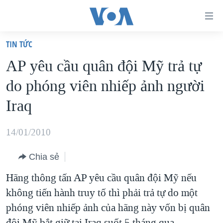
Đường
dẫn
TIN TỨC
truy
TRANG CHỦ
AP yêu cầu quân đội Mỹ trả tự
cập
VIỆT NAM
do phóng viên nhiếp ảnh người
Tới
HOA KỲ
nội
Iraq
BIỂN ĐÔNG
dung
THẾ GIỚI
chính
14/01/2010
BLOG
Tới
Chia sẻ
điều
DIỄN ĐÀN
hướng
Hãng thông tấn AP yêu cầu quân đội Mỹ nếu
MỤC
chính
không tiến hành truy tố thì phải trả tự do một
CHUYÊN ĐỀ
TỰ DO BÁO CHÍ
Đi
phóng viên nhiếp ảnh của hãng này vốn bị quân
HỌC TIẾNG ANH
VẠCH TRẦN TIN GIẢ
CHIẾN TRANH THƯƠNG MẠI CỦA MỸ: QUÁ KHỨ VÀ HIỆN
tới
đội Mỹ bắt giữ tại Iraq suốt 5 tháng qua.