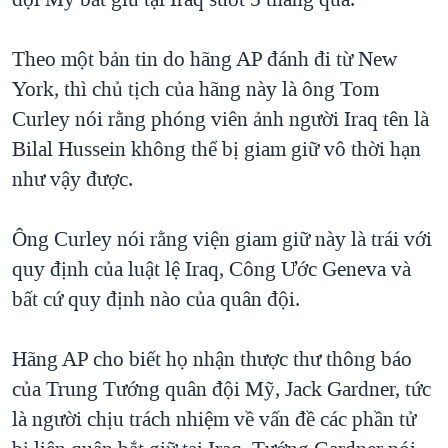
TẠI
VIDEO
"Tìm"
NGƯỜI VIỆT HẢI NGOẠI
HÀNH TRÌNH BẦU CỬ 2024
NGHE
Theo một bản tin do hãng AP đánh đi từ New
ĐỜI SỐNG
MỘT NĂM CHIẾN TRANH TẠI DẢI GAZA
York, thì chủ tịch của hãng này là ông Tom
KINH TẾ
MẠNG XÃ HỘI
Curley nói rằng phóng viên ảnh người Iraq tên là
GIẢI MÃ VÀNH ĐAI & CON ĐƯỜNG
KHOA HỌC
Bilal Hussein không thể bị giam giữ vô thời hạn
NGÀY TỊ NẠN THẾ GIỚI
SỨC KHOẺ
như vậy được.
TRỊNH VĨNH BÌNH - NGƯỜI HẠ 'BÊN THẮNG CUỘC'
Ngôn ngữ khác
VĂN HOÁ
GROUND ZERO – XƯA VÀ NAY
Ông Curley nói rằng viện giam giữ này là trái với
THỂ THAO
CHI PHÍ CHIẾN TRANH AFGHANISTAN
quy định của luật lệ Iraq, Công Ước Geneva và
GIÁO DỤC
bất cứ quy định nào của quân đội.
CÁC GIÁ TRỊ CỘNG HÒA Ở VIỆT NAM
THƯỢNG ĐỈNH TRUMP-KIM TẠI VIỆT NAM
Hãng AP cho biết họ nhận thược thư thông báo
TRỊNH VĨNH BÌNH VS. CHÍNH PHỦ VIỆT NAM
của Trung Tướng quân đội Mỹ, Jack Gardner, tức
NGƯ DÂN VIỆT VÀ LÀN SÓNG TRỘM HẢI SÂM
là người chịu trách nhiệm về vấn đề các phần tử
BÊN KIA QUỐC LỘ: TIẾNG VỌNG TỪ NÔNG THÔN MỸ