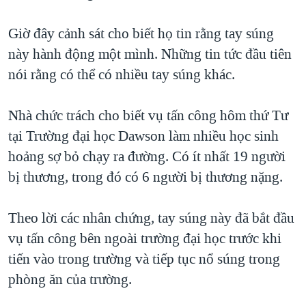
TẠI
VIDEO
"Tìm"
NGƯỜI VIỆT HẢI NGOẠI
HÀNH TRÌNH BẦU CỬ 2024
Giờ đây cảnh sát cho biết họ tin rằng tay súng
NGHE
ĐỜI SỐNG
này hành động một mình. Những tin tức đầu tiên
MỘT NĂM CHIẾN TRANH TẠI DẢI GAZA
KINH TẾ
nói rằng có thể có nhiều tay súng khác.
MẠNG XÃ HỘI
GIẢI MÃ VÀNH ĐAI & CON ĐƯỜNG
KHOA HỌC
NGÀY TỊ NẠN THẾ GIỚI
Nhà chức trách cho biết vụ tấn công hôm thứ Tư
SỨC KHOẺ
TRỊNH VĨNH BÌNH - NGƯỜI HẠ 'BÊN THẮNG CUỘC'
tại Trường đại học Dawson làm nhiều học sinh
Ngôn ngữ khác
VĂN HOÁ
GROUND ZERO – XƯA VÀ NAY
hoảng sợ bỏ chạy ra đường. Có ít nhất 19 người
THỂ THAO
bị thương, trong đó có 6 người bị thương nặng.
CHI PHÍ CHIẾN TRANH AFGHANISTAN
GIÁO DỤC
CÁC GIÁ TRỊ CỘNG HÒA Ở VIỆT NAM
Theo lời các nhân chứng, tay súng này đã bắt đầu
THƯỢNG ĐỈNH TRUMP-KIM TẠI VIỆT NAM
vụ tấn công bên ngoài trường đại học trước khi
TRỊNH VĨNH BÌNH VS. CHÍNH PHỦ VIỆT NAM
tiến vào trong trường và tiếp tục nổ súng trong
NGƯ DÂN VIỆT VÀ LÀN SÓNG TRỘM HẢI SÂM
phòng ăn của trường.
BÊN KIA QUỐC LỘ: TIẾNG VỌNG TỪ NÔNG THÔN MỸ