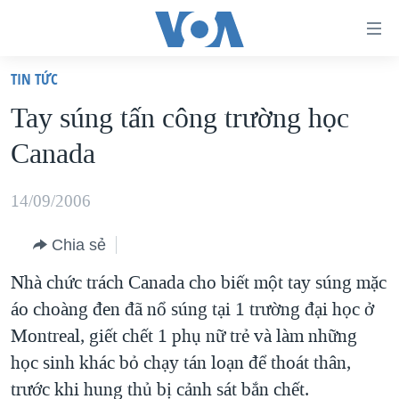
Đường
dẫn
TIN TỨC
truy
TRANG CHỦ
Tay súng tấn công trường học
cập
VIỆT NAM
Canada
Tới
HOA KỲ
nội
BIỂN ĐÔNG
14/09/2006
dung
THẾ GIỚI
chính
Chia sẻ
BLOG
Tới
Nhà chức trách Canada cho biết một tay súng mặc
điều
DIỄN ĐÀN
áo choàng đen đã nổ súng tại 1 trường đại học ở
hướng
MỤC
Montreal, giết chết 1 phụ nữ trẻ và làm những
chính
CHUYÊN ĐỀ
TỰ DO BÁO CHÍ
học sinh khác bỏ chạy tán loạn để thoát thân,
Đi
HỌC TIẾNG ANH
trước khi hung thủ bị cảnh sát bắn chết.
VẠCH TRẦN TIN GIẢ
CHIẾN TRANH THƯƠNG MẠI CỦA MỸ: QUÁ KHỨ VÀ HIỆN
tới