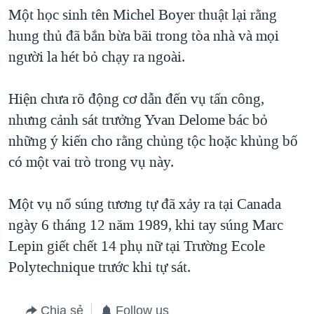
Một học sinh tên Michel Boyer thuật lại rằng
QUAN HỆ VIỆT MỸ
hung thủ đã bắn bừa bãi trong tòa nhà và mọi
người la hét bỏ chạy ra ngoài.
Hiện chưa rõ động cơ dẫn đến vụ tấn công,
nhưng cảnh sát trưởng Yvan Delome bác bỏ
những ý kiến cho rằng chủng tộc hoặc khủng bố
có một vai trò trong vụ này.
Một vụ nổ súng tương tự đã xảy ra tại Canada
ngày 6 tháng 12 năm 1989, khi tay súng Marc
Lepin giết chết 14 phụ nữ tại Trường Ecole
Polytechnique trước khi tự sát.
Chia sẻ
Follow us