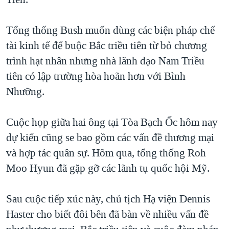
TẠI
VIDEO
"Tìm"
NGƯỜI VIỆT HẢI NGOẠI
HÀNH TRÌNH BẦU CỬ 2024
NGHE
Tổng thống Bush muốn dùng các biện pháp chế
ĐỜI SỐNG
MỘT NĂM CHIẾN TRANH TẠI DẢI GAZA
tài kinh tế để buộc Bắc triều tiên từ bỏ chương
KINH TẾ
MẠNG XÃ HỘI
trình hạt nhân nhưng nhà lãnh đạo Nam Triều
GIẢI MÃ VÀNH ĐAI & CON ĐƯỜNG
KHOA HỌC
tiên có lập trường hòa hoãn hơn với Bình
NGÀY TỊ NẠN THẾ GIỚI
SỨC KHOẺ
Nhưỡng.
TRỊNH VĨNH BÌNH - NGƯỜI HẠ 'BÊN THẮNG CUỘC'
Ngôn ngữ khác
VĂN HOÁ
GROUND ZERO – XƯA VÀ NAY
Cuộc họp giữa hai ông tại Tòa Bạch Ốc hôm nay
THỂ THAO
CHI PHÍ CHIẾN TRANH AFGHANISTAN
dự kiến cũng se bao gồm các vấn đề thương mại
GIÁO DỤC
và hợp tác quân sự. Hôm qua, tổng thống Roh
CÁC GIÁ TRỊ CỘNG HÒA Ở VIỆT NAM
Moo Hyun đã gặp gỡ các lãnh tụ quốc hội Mỹ.
THƯỢNG ĐỈNH TRUMP-KIM TẠI VIỆT NAM
TRỊNH VĨNH BÌNH VS. CHÍNH PHỦ VIỆT NAM
Sau cuộc tiếp xúc này, chủ tịch Hạ viện Dennis
NGƯ DÂN VIỆT VÀ LÀN SÓNG TRỘM HẢI SÂM
Haster cho biết đôi bên đã bàn về nhiều vấn đề
BÊN KIA QUỐC LỘ: TIẾNG VỌNG TỪ NÔNG THÔN MỸ