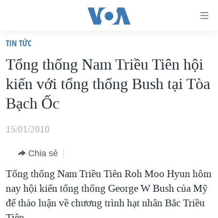
Đường
dẫn
TIN TỨC
truy
TRANG CHỦ
Tổng thống Nam Triều Tiên hội
cập
VIỆT NAM
kiến với tổng thống Bush tại Tòa
Tới
HOA KỲ
nội
Bạch Ốc
BIỂN ĐÔNG
dung
THẾ GIỚI
chính
15/01/2010
BLOG
Tới
Chia sẻ
điều
DIỄN ĐÀN
hướng
Tổng thống Nam Triều Tiên Roh Moo Hyun hôm
MỤC
chính
nay hội kiến tổng thống George W Bush của Mỹ
CHUYÊN ĐỀ
TỰ DO BÁO CHÍ
Đi
để thảo luận về chương trình hạt nhân Bắc Triều
HỌC TIẾNG ANH
VẠCH TRẦN TIN GIẢ
CHIẾN TRANH THƯƠNG MẠI CỦA MỸ: QUÁ KHỨ VÀ HIỆN
tới
Tiên.