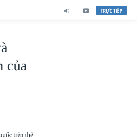
TRỰC TIẾP
và
n của
quốc trên thế