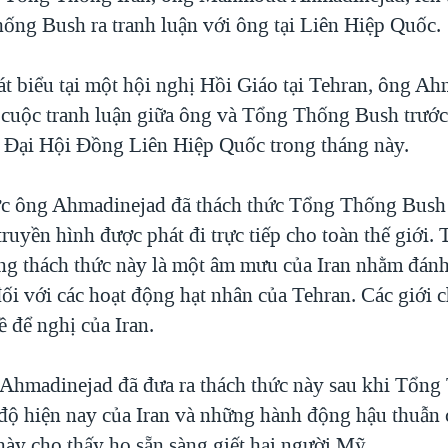
ống Bush ra tranh luận với ông tại Liên Hiệp Quốc.
át biểu tại một hội nghị Hồi Giáo tại Tehran, ông A
cuộc tranh luận giữa ông và Tổng Thống Bush trước 
 Đại Hội Đồng Liên Hiệp Quốc trong tháng này.
ớc ông Ahmadinejad đã thách thức Tổng Thống Bush 
truyền hình được phát đi trực tiếp cho toàn thế giới.
ng thách thức này là một âm mưu của Iran nhằm đánh
 đối với các hoạt động hạt nhân của Tehran. Các giới
về để nghị của Iran.
hmadinejad đã đưa ra thách thức này sau khi Tổn
 độ hiện nay của Iran và những hành động hậu thuẫn
này cho thấy họ sẵn sàng giết hại người Mỹ.