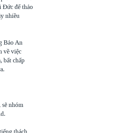
i Đức để thảo
ây nhiều
ng Bảo An
n về việc
, bất chấp
a.
i, sẽ nhóm
id.
iếng thách