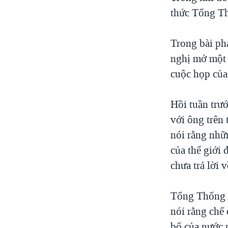
thức Tổng Th
VIỆT NAM
NGƯ DÂN VIỆT VÀ LÀN SÓNG
TRỘM HẢI SÂM
Trong bài ph
nghị mở một 
BÊN KIA QUỐC LỘ: TIẾNG VỌNG
TỪ NÔNG THÔN MỸ
cuộc họp của
QUAN HỆ VIỆT MỸ
Hồi tuần trư
với ông trên 
nói rằng nhữ
của thế giới
chưa trả lời 
Tổng Thống A
nói rằng chế
bố của nước 