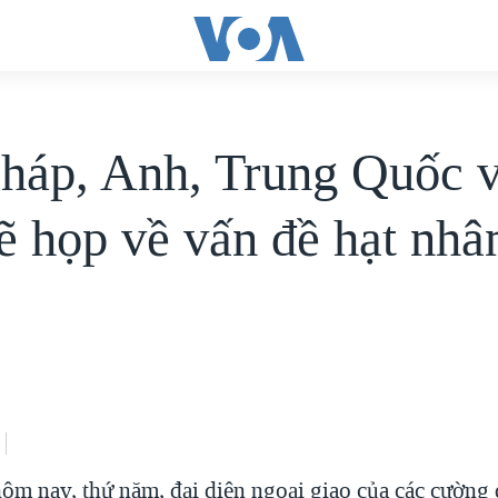
háp, Anh, Trung Quốc 
ẽ họp về vấn đề hạt nhâ
ôm nay, thứ năm, đại diện ngoại giao của các cường 