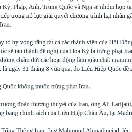
 Kỳ, Pháp, Anh, Trung Quốc và Nga sẽ nhóm họp tạ
tiếp trong nỗ lực giải quyết chương trình hạt nhân g
Iran.
y tỏ hy vọng rằng tất cả các thành viên của Hội Đồ
c sẽ tán thành đề nghị của Hoa Kỳ là trừng phạt Ira
không chấm dứt các hoạt động làm giàu chất uranium
, là ngày 31 tháng 8 vừa qua, do Liên Hiệp Quốc đề r
 Quốc không muốn trừng phạt Iran.
trưởng đoàn thương thuyết của Iran, ông Ali Larijan
ng bang chính sách của Liên Hiệp Châu Âu, tại Madr
 Tổng Thống Iran, ông Mahmoud Ahmadinejad, lên t