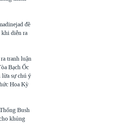
hmadinejad đề
khi diễn ra
ra tranh luận
 Tòa Bạch Ốc
 lừa sự chú ý
 chức Hoa Kỳ
g Thống Bush
 cho khủng