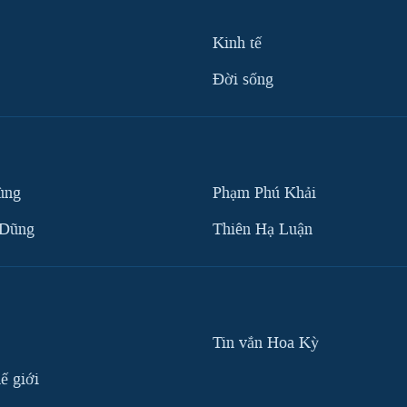
Kinh tế
Ðời sống
ùng
Phạm Phú Khải
 Dũng
Thiên Hạ Luận
Tin vắn Hoa Kỳ
ế giới