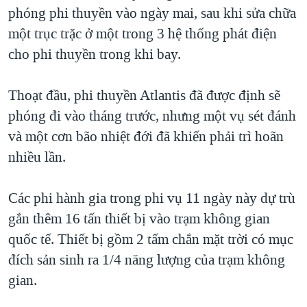
TẠI
phóng phi thuyền vào ngày mai, sau khi sửa chữa
VIDEO
"Tìm"
NGƯỜI VIỆT HẢI NGOẠI
HÀNH TRÌNH BẦU CỬ 2024
một trục trặc ở một trong 3 hệ thống phát điện
NGHE
ĐỜI SỐNG
cho phi thuyền trong khi bay.
MỘT NĂM CHIẾN TRANH TẠI DẢI GAZA
KINH TẾ
MẠNG XÃ HỘI
GIẢI MÃ VÀNH ĐAI & CON ĐƯỜNG
KHOA HỌC
Thoạt đầu, phi thuyền Atlantis đã được định sẽ
NGÀY TỊ NẠN THẾ GIỚI
phóng đi vào tháng trước, nhưng một vụ sét đánh
SỨC KHOẺ
TRỊNH VĨNH BÌNH - NGƯỜI HẠ 'BÊN THẮNG CUỘC'
và một cơn bão nhiệt đới đã khiến phải trì hoãn
Ngôn ngữ khác
VĂN HOÁ
GROUND ZERO – XƯA VÀ NAY
nhiều lần.
THỂ THAO
CHI PHÍ CHIẾN TRANH AFGHANISTAN
GIÁO DỤC
Các phi hành gia trong phi vụ 11 ngày này dự trù
CÁC GIÁ TRỊ CỘNG HÒA Ở VIỆT NAM
gắn thêm 16 tấn thiết bị vào trạm không gian
THƯỢNG ĐỈNH TRUMP-KIM TẠI VIỆT NAM
quốc tế. Thiết bị gồm 2 tấm chắn mặt trời có mục
TRỊNH VĨNH BÌNH VS. CHÍNH PHỦ VIỆT NAM
đích sản sinh ra 1/4 năng lượng của trạm không
NGƯ DÂN VIỆT VÀ LÀN SÓNG TRỘM HẢI SÂM
gian.
BÊN KIA QUỐC LỘ: TIẾNG VỌNG TỪ NÔNG THÔN MỸ