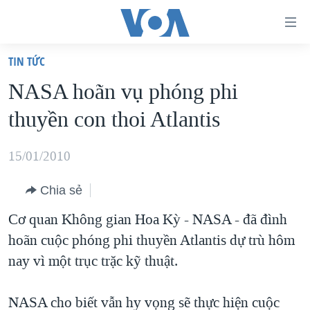
Đường
dẫn
TIN TỨC
truy
TRANG CHỦ
NASA hoãn vụ phóng phi
cập
VIỆT NAM
thuyền con thoi Atlantis
Tới
HOA KỲ
nội
BIỂN ĐÔNG
15/01/2010
dung
THẾ GIỚI
chính
Chia sẻ
BLOG
Tới
Cơ quan Không gian Hoa Kỳ - NASA - đã đình
điều
DIỄN ĐÀN
hoãn cuộc phóng phi thuyền Atlantis dự trù hôm
hướng
MỤC
nay vì một trục trặc kỹ thuật.
chính
CHUYÊN ĐỀ
TỰ DO BÁO CHÍ
Đi
HỌC TIẾNG ANH
NASA cho biết vẫn hy vọng sẽ thực hiện cuộc
VẠCH TRẦN TIN GIẢ
CHIẾN TRANH THƯƠNG MẠI CỦA MỸ: QUÁ KHỨ VÀ HIỆN
tới