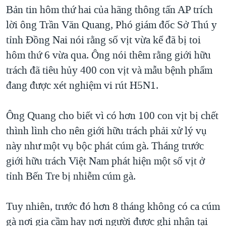
TẠI
Bản tin hôm thứ hai của hãng thông tấn AP trích
VIDEO
"Tìm"
NGƯỜI VIỆT HẢI NGOẠI
HÀNH TRÌNH BẦU CỬ 2024
lời ông Trần Văn Quang, Phó giám đốc Sở Thú y
NGHE
ĐỜI SỐNG
tỉnh Đồng Nai nói rằng số vịt vừa kể đã bị toi
MỘT NĂM CHIẾN TRANH TẠI DẢI GAZA
KINH TẾ
hôm thứ 6 vừa qua. Ông nói thêm rằng giới hữu
MẠNG XÃ HỘI
GIẢI MÃ VÀNH ĐAI & CON ĐƯỜNG
KHOA HỌC
trách đã tiêu hủy 400 con vịt và mẫu bệnh phẩm
NGÀY TỊ NẠN THẾ GIỚI
đang được xét nghiệm vi rút H5N1.
SỨC KHOẺ
TRỊNH VĨNH BÌNH - NGƯỜI HẠ 'BÊN THẮNG CUỘC'
Ngôn ngữ khác
VĂN HOÁ
GROUND ZERO – XƯA VÀ NAY
Ông Quang cho biết vì có hơn 100 con vịt bị chết
THỂ THAO
thình lình cho nên giới hữu trách phải xử lý vụ
CHI PHÍ CHIẾN TRANH AFGHANISTAN
GIÁO DỤC
này như một vụ bộc phát cúm gà. Tháng trước
CÁC GIÁ TRỊ CỘNG HÒA Ở VIỆT NAM
giới hữu trách Việt Nam phát hiện một số vịt ở
THƯỢNG ĐỈNH TRUMP-KIM TẠI VIỆT NAM
tỉnh Bến Tre bị nhiễm cúm gà.
TRỊNH VĨNH BÌNH VS. CHÍNH PHỦ VIỆT NAM
NGƯ DÂN VIỆT VÀ LÀN SÓNG TRỘM HẢI SÂM
Tuy nhiên, trước đó hơn 8 tháng không có ca cúm
gà nơi gia cầm hay nơi người được ghi nhận tại
BÊN KIA QUỐC LỘ: TIẾNG VỌNG TỪ NÔNG THÔN MỸ