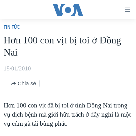
Đường
dẫn
TIN TỨC
truy
TRANG CHỦ
Hơn 100 con vịt bị toi ở Đồng
cập
VIỆT NAM
Nai
Tới
HOA KỲ
nội
BIỂN ĐÔNG
15/01/2010
dung
THẾ GIỚI
chính
Chia sẻ
BLOG
Tới
điều
DIỄN ĐÀN
Hơn 100 con vịt đã bị toi ở tỉnh Đồng Nai trong
hướng
MỤC
vụ dịch bệnh mà giới hữu trách ở đây nghi là một
chính
CHUYÊN ĐỀ
TỰ DO BÁO CHÍ
vụ cúm gà tái bùng phát.
Đi
HỌC TIẾNG ANH
VẠCH TRẦN TIN GIẢ
CHIẾN TRANH THƯƠNG MẠI CỦA MỸ: QUÁ KHỨ VÀ HIỆN
tới