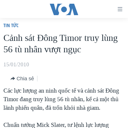
Đường
dẫn
TIN TỨC
truy
TRANG CHỦ
Cảnh sát Đông Timor truy lùng
cập
VIỆT NAM
56 tù nhân vượt ngục
Tới
HOA KỲ
nội
BIỂN ĐÔNG
15/01/2010
dung
THẾ GIỚI
chính
Chia sẻ
BLOG
Tới
Các lực lượng an ninh quốc tế và cảnh sát Đông
điều
DIỄN ĐÀN
Timor đang truy lùng 56 tù nhân, kể cả một thủ
hướng
MỤC
lãnh phiến quân, đã trốn khỏi nhà giam.
chính
CHUYÊN ĐỀ
TỰ DO BÁO CHÍ
Đi
HỌC TIẾNG ANH
Chuẩn tướng Mick Slater, tư lệnh lực lượng
VẠCH TRẦN TIN GIẢ
CHIẾN TRANH THƯƠNG MẠI CỦA MỸ: QUÁ KHỨ VÀ HIỆN
tới