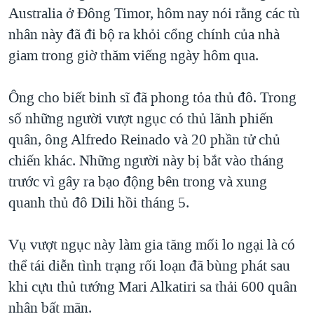
TẠI
Australia ở Đông Timor, hôm nay nói rằng các tù
VIDEO
"Tìm"
NGƯỜI VIỆT HẢI NGOẠI
HÀNH TRÌNH BẦU CỬ 2024
nhân này đã đi bộ ra khỏi cổng chính của nhà
NGHE
ĐỜI SỐNG
giam trong giờ thăm viếng ngày hôm qua.
MỘT NĂM CHIẾN TRANH TẠI DẢI GAZA
KINH TẾ
MẠNG XÃ HỘI
GIẢI MÃ VÀNH ĐAI & CON ĐƯỜNG
KHOA HỌC
Ông cho biết binh sĩ đã phong tỏa thủ đô. Trong
NGÀY TỊ NẠN THẾ GIỚI
số những người vượt ngục có thủ lãnh phiến
SỨC KHOẺ
TRỊNH VĨNH BÌNH - NGƯỜI HẠ 'BÊN THẮNG CUỘC'
quân, ông Alfredo Reinado và 20 phần tử chủ
Ngôn ngữ khác
VĂN HOÁ
GROUND ZERO – XƯA VÀ NAY
chiến khác. Những người này bị bắt vào tháng
THỂ THAO
trước vì gây ra bạo động bên trong và xung
CHI PHÍ CHIẾN TRANH AFGHANISTAN
GIÁO DỤC
quanh thủ đô Dili hồi tháng 5.
CÁC GIÁ TRỊ CỘNG HÒA Ở VIỆT NAM
THƯỢNG ĐỈNH TRUMP-KIM TẠI VIỆT NAM
Vụ vượt ngục này làm gia tăng mối lo ngại là có
TRỊNH VĨNH BÌNH VS. CHÍNH PHỦ VIỆT NAM
thể tái diễn tình trạng rối loạn đã bùng phát sau
NGƯ DÂN VIỆT VÀ LÀN SÓNG TRỘM HẢI SÂM
khi cựu thủ tướng Mari Alkatiri sa thải 600 quân
nhân bất mãn.
BÊN KIA QUỐC LỘ: TIẾNG VỌNG TỪ NÔNG THÔN MỸ