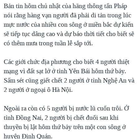
TẠI
Bản tin hôm chủ nhật của hãng thông tấn Pháp
VIDEO
"Tìm"
NGƯỜI VIỆT HẢI NGOẠI
HÀNH TRÌNH BẦU CỬ 2024
nói rằng hàng vạn người đã phải di tản trong lúc
NGHE
ĐỜI SỐNG
mực nước của nhiều con sông ở miền bắc dự kiến
MỘT NĂM CHIẾN TRANH TẠI DẢI GAZA
KINH TẾ
sẽ tiếp tục dâng cao và dự báo thời tiết cho biết sẽ
MẠNG XÃ HỘI
GIẢI MÃ VÀNH ĐAI & CON ĐƯỜNG
KHOA HỌC
có thêm mưa trong tuần lễ sắp tới.
NGÀY TỊ NẠN THẾ GIỚI
SỨC KHOẺ
TRỊNH VĨNH BÌNH - NGƯỜI HẠ 'BÊN THẮNG CUỘC'
Các giới chức địa phương cho biết 4 người thiệt
Ngôn ngữ khác
VĂN HOÁ
GROUND ZERO – XƯA VÀ NAY
mạng vì đất sạt lở ở tỉnh Yên Bái hôm thứ bảy.
THỂ THAO
Sấm sét cũng giết chết 2 người ở tỉnh Nghệ An và
CHI PHÍ CHIẾN TRANH AFGHANISTAN
GIÁO DỤC
2 người ở ngoại ô Hà Nội.
CÁC GIÁ TRỊ CỘNG HÒA Ở VIỆT NAM
THƯỢNG ĐỈNH TRUMP-KIM TẠI VIỆT NAM
Ngoài ra còn có 5 người bị nước lũ cuốn trôi. Ở
TRỊNH VĨNH BÌNH VS. CHÍNH PHỦ VIỆT NAM
tỉnh Đồng Nai, 2 người bị chết đuối sau khi
NGƯ DÂN VIỆT VÀ LÀN SÓNG TRỘM HẢI SÂM
thuyền bị lật hôm thứ bảy trên một con sông ở
huyện Định Quán.
BÊN KIA QUỐC LỘ: TIẾNG VỌNG TỪ NÔNG THÔN MỸ