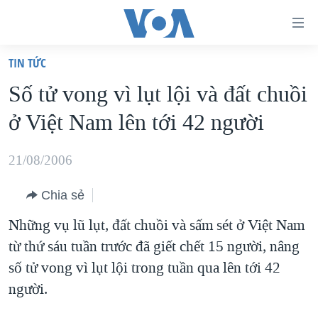
Đường
dẫn
TIN TỨC
truy
TRANG CHỦ
Số tử vong vì lụt lội và đất chuồi
cập
VIỆT NAM
ở Việt Nam lên tới 42 người
Tới
HOA KỲ
nội
BIỂN ĐÔNG
21/08/2006
dung
THẾ GIỚI
chính
Chia sẻ
BLOG
Tới
Những vụ lũ lụt, đất chuồi và sấm sét ở Việt Nam
điều
DIỄN ĐÀN
từ thứ sáu tuần trước đã giết chết 15 người, nâng
hướng
MỤC
số tử vong vì lụt lội trong tuần qua lên tới 42
chính
CHUYÊN ĐỀ
TỰ DO BÁO CHÍ
người.
Đi
HỌC TIẾNG ANH
VẠCH TRẦN TIN GIẢ
CHIẾN TRANH THƯƠNG MẠI CỦA MỸ: QUÁ KHỨ VÀ HIỆN
tới