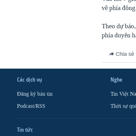
VIỆT NAM
về phía đông
NGƯ DÂN VIỆT VÀ LÀN SÓNG
TRỘM HẢI SÂM
Theo dự báo,
phía duyên h
BÊN KIA QUỐC LỘ: TIẾNG VỌNG
TỪ NÔNG THÔN MỸ
QUAN HỆ VIỆT MỸ
Chia sẻ
Các dịch vụ
Nghe
Ðăng ký bản tin
Tin Việt N
Podcast/RSS
Thời sự qu
Tin tức