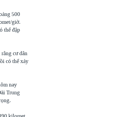
hoảng 500
lomet/giờ.
ó thể đập
 rằng cư dân
ồi có thể xảy
hôm nay
Đãi Trung
rọng.
390 kilomet