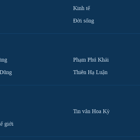
Kinh tế
Ðời sống
ùng
Phạm Phú Khải
 Dũng
Thiên Hạ Luận
Tin vắn Hoa Kỳ
ế giới