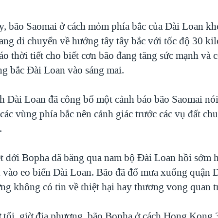
y, bão Saomai ở cách mỏm phía bắc của Đài Loan k
ang di chuyển về hướng tây tây bắc với tốc độ 30 ki
o thời tiết cho biết cơn bão đang tăng sức mạnh và c
g bắc Đài Loan vào sáng mai.
ch Đài Loan đã công bố một cảnh báo bão Saomai nói
các vùng phía bắc nên cảnh giác trước các vụ đất chu
.
t đới Bopha đã băng qua nam bộ Đài Loan hồi sớm 
ến vào eo biển Đài Loan. Bão đã đổ mưa xuống quận 
ưng không có tin về thiệt hại hay thương vong quan t
ờ tối, giờ địa phương, bão Bopha ở cách Hong Kong 