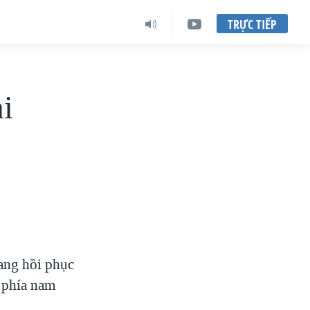
TRỰC TIẾP
i
đang hồi phục
 phía nam