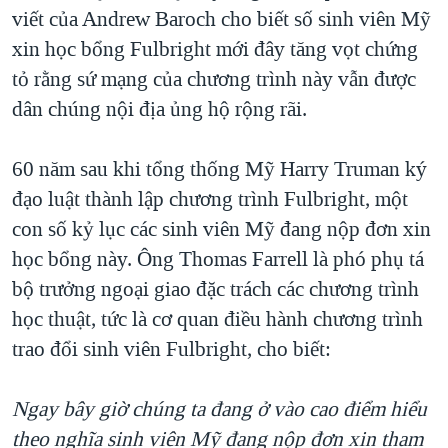
TẠI
viết của Andrew Baroch cho biết số sinh viên Mỹ
VIDEO
"Tìm"
NGƯỜI VIỆT HẢI NGOẠI
HÀNH TRÌNH BẦU CỬ 2024
xin học bổng Fulbright mới đây tăng vọt chứng
NGHE
ĐỜI SỐNG
tỏ rằng sứ mạng của chương trình này vẫn được
MỘT NĂM CHIẾN TRANH TẠI DẢI GAZA
KINH TẾ
dân chúng nội địa ủng hộ rộng rãi.
MẠNG XÃ HỘI
GIẢI MÃ VÀNH ĐAI & CON ĐƯỜNG
KHOA HỌC
NGÀY TỊ NẠN THẾ GIỚI
60 năm sau khi tổng thống Mỹ Harry Truman ký
SỨC KHOẺ
TRỊNH VĨNH BÌNH - NGƯỜI HẠ 'BÊN THẮNG CUỘC'
đạo luật thành lập chương trình Fulbright, một
Ngôn ngữ khác
VĂN HOÁ
GROUND ZERO – XƯA VÀ NAY
con số kỷ lục các sinh viên Mỹ đang nộp đơn xin
THỂ THAO
học bổng này. Ông Thomas Farrell là phó phụ tá
CHI PHÍ CHIẾN TRANH AFGHANISTAN
GIÁO DỤC
bộ trưởng ngoại giao đặc trách các chương trình
CÁC GIÁ TRỊ CỘNG HÒA Ở VIỆT NAM
học thuật, tức là cơ quan điều hành chương trình
THƯỢNG ĐỈNH TRUMP-KIM TẠI VIỆT NAM
trao đổi sinh viên Fulbright, cho biết:
TRỊNH VĨNH BÌNH VS. CHÍNH PHỦ VIỆT NAM
NGƯ DÂN VIỆT VÀ LÀN SÓNG TRỘM HẢI SÂM
Ngay bây giờ chúng ta đang ở vào cao điểm hiểu
theo nghĩa sinh viên Mỹ đang nộp đơn xin tham
BÊN KIA QUỐC LỘ: TIẾNG VỌNG TỪ NÔNG THÔN MỸ