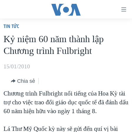
Đường
dẫn
TIN TỨC
truy
TRANG CHỦ
Kỷ niệm 60 năm thành lập
cập
VIỆT NAM
Chương trình Fulbright
Tới
HOA KỲ
nội
BIỂN ĐÔNG
15/01/2010
dung
THẾ GIỚI
chính
Chia sẻ
BLOG
Tới
Chương trình Fulbright nổi tiếng của Hoa Kỳ tài
điều
DIỄN ĐÀN
trợ cho việc trao đổi giáo dục quốc tế đã đánh dấu
hướng
MỤC
60 năm hiện hữu vào ngày 1 tháng 8.
chính
CHUYÊN ĐỀ
TỰ DO BÁO CHÍ
Đi
HỌC TIẾNG ANH
Lá Thư Mỹ Quốc kỳ này sẽ gửi đến quí vị bài
VẠCH TRẦN TIN GIẢ
CHIẾN TRANH THƯƠNG MẠI CỦA MỸ: QUÁ KHỨ VÀ HIỆN
tới