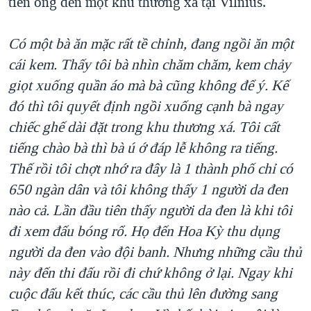
tiên ông đến một khu thương xá tại Vilnius.
Có một bà ăn mặc rất tề chỉnh, đang ngồi ăn một
cái kem. Thấy tôi bà nhìn chăm chăm, kem chảy
giọt xuống quần áo mà bà cũng không để ý. Kế
đó thì tôi quyết định ngồi xuống cạnh bà ngay
chiếc ghế dài đặt trong khu thương xá. Tôi cất
tiếng chào bà thì bà ú ớ đáp lễ không ra tiếng.
Thế rồi tôi chợt nhớ ra đây là 1 thành phố chỉ có
650 ngàn dân và tôi không thấy 1 người da đen
nào cả. Lần đầu tiên thấy người da đen là khi tôi
đi xem đấu bóng rổ. Họ đến Hoa Kỳ thu dụng
người da đen vào đội banh. Nhưng những cầu thủ
này đến thi đấu rồi đi chứ không ở lại. Ngay khi
cuộc đấu kết thúc, các cầu thủ lên đường sang