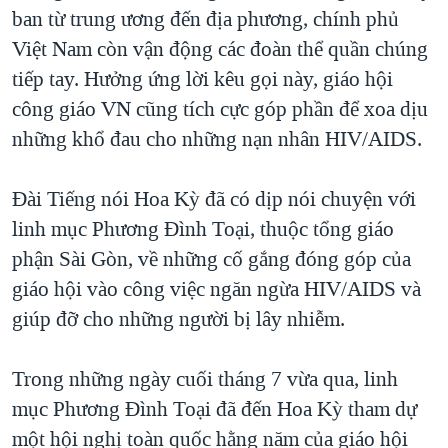
TẠI
ban từ trung ương đến địa phương, chính phủ
VIDEO
"Tìm"
NGƯỜI VIỆT HẢI NGOẠI
HÀNH TRÌNH BẦU CỬ 2024
Việt Nam còn vận động các đoàn thể quần chúng
NGHE
ĐỜI SỐNG
tiếp tay. Hưởng ứng lời kêu gọi này, giáo hội
MỘT NĂM CHIẾN TRANH TẠI DẢI GAZA
KINH TẾ
công giáo VN cũng tích cực góp phần để xoa dịu
MẠNG XÃ HỘI
GIẢI MÃ VÀNH ĐAI & CON ĐƯỜNG
KHOA HỌC
những khổ đau cho những nạn nhân HIV/AIDS.
NGÀY TỊ NẠN THẾ GIỚI
SỨC KHOẺ
TRỊNH VĨNH BÌNH - NGƯỜI HẠ 'BÊN THẮNG CUỘC'
Đài Tiếng nói Hoa Kỳ đã có dịp nói chuyện với
Ngôn ngữ khác
VĂN HOÁ
GROUND ZERO – XƯA VÀ NAY
linh mục Phương Đình Toại, thuộc tổng giáo
THỂ THAO
phận Sài Gòn, về những cố gắng đóng góp của
CHI PHÍ CHIẾN TRANH AFGHANISTAN
GIÁO DỤC
giáo hội vào công việc ngăn ngừa HIV/AIDS và
CÁC GIÁ TRỊ CỘNG HÒA Ở VIỆT NAM
giúp đỡ cho những người bị lây nhiễm.
THƯỢNG ĐỈNH TRUMP-KIM TẠI VIỆT NAM
TRỊNH VĨNH BÌNH VS. CHÍNH PHỦ VIỆT NAM
Trong những ngày cuối tháng 7 vừa qua, linh
NGƯ DÂN VIỆT VÀ LÀN SÓNG TRỘM HẢI SÂM
mục Phương Đình Toại đã đến Hoa Kỳ tham dự
một hội nghị toàn quốc hằng năm của giáo hội
BÊN KIA QUỐC LỘ: TIẾNG VỌNG TỪ NÔNG THÔN MỸ