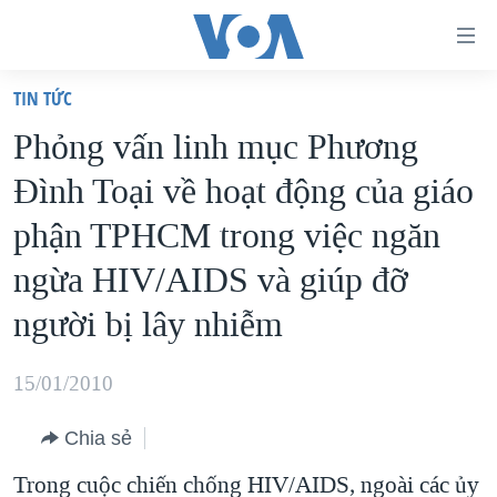
Đường
dẫn
TIN TỨC
truy
TRANG CHỦ
Phỏng vấn linh mục Phương
cập
VIỆT NAM
Đình Toại về hoạt động của giáo
Tới
HOA KỲ
nội
phận TPHCM trong việc ngăn
BIỂN ĐÔNG
dung
ngừa HIV/AIDS và giúp đỡ
THẾ GIỚI
chính
người bị lây nhiễm
BLOG
Tới
điều
DIỄN ĐÀN
15/01/2010
hướng
MỤC
chính
CHUYÊN ĐỀ
Chia sẻ
TỰ DO BÁO CHÍ
Đi
HỌC TIẾNG ANH
Trong cuộc chiến chống HIV/AIDS, ngoài các ủy
VẠCH TRẦN TIN GIẢ
CHIẾN TRANH THƯƠNG MẠI CỦA MỸ: QUÁ KHỨ VÀ HIỆN
tới