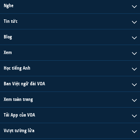
Nghe
Tin tức
Blog
Xem
Học tiếng Anh
Ban Việt ngữ đài VOA
Xem toàn trang
Tải App của VOA
Vượt tường lửa