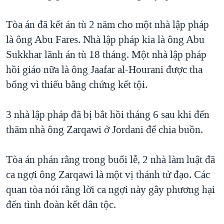
TẠI
VIDEO
"Tìm"
NGƯỜI VIỆT HẢI NGOẠI
HÀNH TRÌNH BẦU CỬ 2024
Tòa án đã kết án tù 2 năm cho một nhà lập pháp
NGHE
ĐỜI SỐNG
là ông Abu Fares. Nhà lập pháp kia là ông Abu
MỘT NĂM CHIẾN TRANH TẠI DẢI GAZA
KINH TẾ
Sukkhar lãnh án tù 18 tháng. Một nhà lập pháp
MẠNG XÃ HỘI
GIẢI MÃ VÀNH ĐAI & CON ĐƯỜNG
KHOA HỌC
hồi giáo nữa là ông Jaafar al-Hourani được tha
NGÀY TỊ NẠN THẾ GIỚI
bổng vì thiếu bằng chứng kết tội.
SỨC KHOẺ
TRỊNH VĨNH BÌNH - NGƯỜI HẠ 'BÊN THẮNG CUỘC'
Ngôn ngữ khác
VĂN HOÁ
GROUND ZERO – XƯA VÀ NAY
3 nhà lập pháp đã bị bắt hồi tháng 6 sau khi đến
THỂ THAO
thăm nhà ông Zarqawi ở Jordani để chia buồn.
CHI PHÍ CHIẾN TRANH AFGHANISTAN
GIÁO DỤC
CÁC GIÁ TRỊ CỘNG HÒA Ở VIỆT NAM
Tòa án phán rằng trong buổi lễ, 2 nhà làm luật đã
THƯỢNG ĐỈNH TRUMP-KIM TẠI VIỆT NAM
ca ngợi ông Zarqawi là một vị thánh tử đạo. Các
TRỊNH VĨNH BÌNH VS. CHÍNH PHỦ VIỆT NAM
quan tòa nói rằng lời ca ngợi này gây phương hại
NGƯ DÂN VIỆT VÀ LÀN SÓNG TRỘM HẢI SÂM
đến tình đoàn kết dân tộc.
BÊN KIA QUỐC LỘ: TIẾNG VỌNG TỪ NÔNG THÔN MỸ