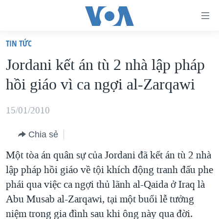
Đường
dẫn
TIN TỨC
truy
TRANG CHỦ
Jordani kết án tù 2 nhà lập pháp
cập
VIỆT NAM
hồi giáo vì ca ngợi al-Zarqawi
Tới
HOA KỲ
nội
BIỂN ĐÔNG
15/01/2010
dung
THẾ GIỚI
chính
Chia sẻ
BLOG
Tới
Một tòa án quân sự của Jordani đã kết án tù 2 nhà
điều
DIỄN ĐÀN
lập pháp hồi giáo về tội khích động tranh đấu phe
hướng
MỤC
phái qua việc ca ngợi thủ lãnh al-Qaida ở Iraq là
chính
CHUYÊN ĐỀ
TỰ DO BÁO CHÍ
Abu Musab al-Zarqawi, tại một buổi lễ tưởng
Đi
HỌC TIẾNG ANH
niệm trong gia đình sau khi ông này qua đời.
VẠCH TRẦN TIN GIẢ
CHIẾN TRANH THƯƠNG MẠI CỦA MỸ: QUÁ KHỨ VÀ HIỆN
tới