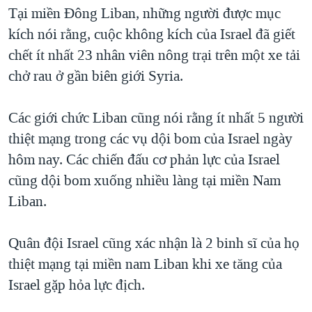
TẠI
Tại miền Đông Liban, những người được mục
VIDEO
"Tìm"
NGƯỜI VIỆT HẢI NGOẠI
HÀNH TRÌNH BẦU CỬ 2024
kích nói rằng, cuộc không kích của Israel đã giết
NGHE
ĐỜI SỐNG
chết ít nhất 23 nhân viên nông trại trên một xe tải
MỘT NĂM CHIẾN TRANH TẠI DẢI GAZA
KINH TẾ
chở rau ở gần biên giới Syria.
MẠNG XÃ HỘI
GIẢI MÃ VÀNH ĐAI & CON ĐƯỜNG
KHOA HỌC
NGÀY TỊ NẠN THẾ GIỚI
Các giới chức Liban cũng nói rằng ít nhất 5 người
SỨC KHOẺ
TRỊNH VĨNH BÌNH - NGƯỜI HẠ 'BÊN THẮNG CUỘC'
thiệt mạng trong các vụ dội bom của Israel ngày
Ngôn ngữ khác
VĂN HOÁ
GROUND ZERO – XƯA VÀ NAY
hôm nay. Các chiến đấu cơ phản lực của Israel
THỂ THAO
cũng dội bom xuống nhiều làng tại miền Nam
CHI PHÍ CHIẾN TRANH AFGHANISTAN
GIÁO DỤC
Liban.
CÁC GIÁ TRỊ CỘNG HÒA Ở VIỆT NAM
THƯỢNG ĐỈNH TRUMP-KIM TẠI VIỆT NAM
Quân đội Israel cũng xác nhận là 2 binh sĩ của họ
TRỊNH VĨNH BÌNH VS. CHÍNH PHỦ VIỆT NAM
thiệt mạng tại miền nam Liban khi xe tăng của
NGƯ DÂN VIỆT VÀ LÀN SÓNG TRỘM HẢI SÂM
Israel gặp hỏa lực địch.
BÊN KIA QUỐC LỘ: TIẾNG VỌNG TỪ NÔNG THÔN MỸ