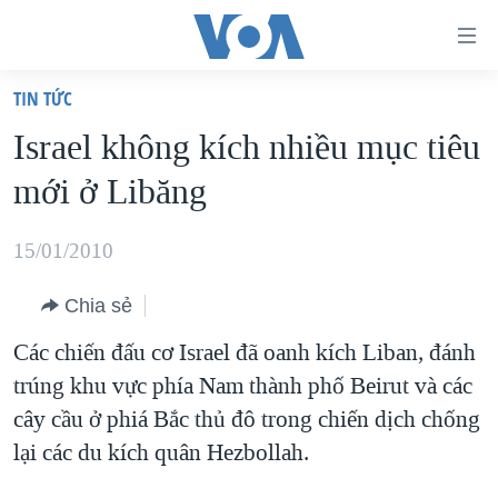
Đường
dẫn
TIN TỨC
truy
TRANG CHỦ
Israel không kích nhiều mục tiêu
cập
VIỆT NAM
mới ở Libăng
Tới
HOA KỲ
nội
BIỂN ĐÔNG
15/01/2010
dung
THẾ GIỚI
chính
Chia sẻ
BLOG
Tới
Các chiến đấu cơ Israel đã oanh kích Liban, đánh
điều
DIỄN ĐÀN
trúng khu vực phía Nam thành phố Beirut và các
hướng
MỤC
cây cầu ở phiá Bắc thủ đô trong chiến dịch chống
chính
CHUYÊN ĐỀ
TỰ DO BÁO CHÍ
lại các du kích quân Hezbollah.
Đi
HỌC TIẾNG ANH
VẠCH TRẦN TIN GIẢ
CHIẾN TRANH THƯƠNG MẠI CỦA MỸ: QUÁ KHỨ VÀ HIỆN
tới