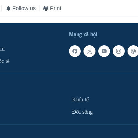
Follow us
Print
Mạng xã hội
am
ốc tế
Kinh tế
Ðời sống