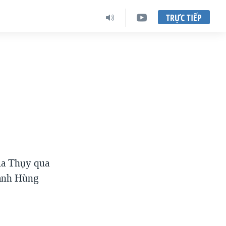
TRỰC TIẾP
ia Thụy qua
hanh Hùng