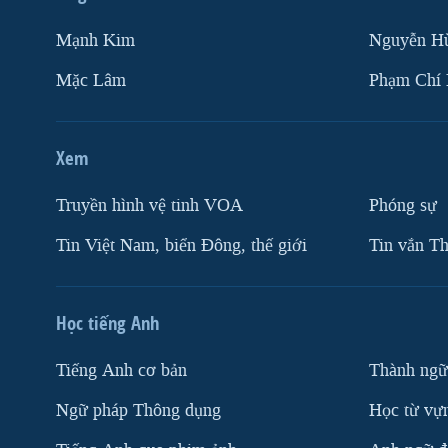
VIỆT NAM
Mạnh Kim
Nguyễn H
NGƯ DÂN VIỆT VÀ LÀN SÓNG
TRỘM HẢI SÂM
Mặc Lâm
Phạm Chí
BÊN KIA QUỐC LỘ: TIẾNG VỌNG
TỪ NÔNG THÔN MỸ
Xem
QUAN HỆ VIỆT MỸ
Truyền hình vệ tinh VOA
Phóng sự
Tin Việt Nam, biển Đông, thế giới
Tin vắn Th
Học tiếng Anh
Tiếng Anh cơ bản
Thành ngữ
Ngữ pháp Thông dụng
Học từ vựn