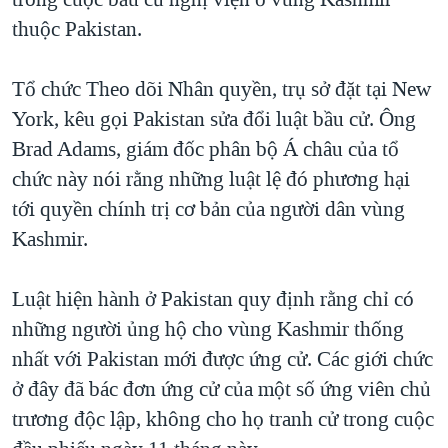
TẠI
VIDEO
"Tìm"
NGƯỜI VIỆT HẢI NGOẠI
thuộc Pakistan.
HÀNH TRÌNH BẦU CỬ 2024
NGHE
ĐỜI SỐNG
MỘT NĂM CHIẾN TRANH TẠI DẢI GAZA
Tổ chức Theo dõi Nhân quyền, trụ sở đặt tại New
KINH TẾ
MẠNG XÃ HỘI
York, kêu gọi Pakistan sửa đổi luật bầu cử. Ông
GIẢI MÃ VÀNH ĐAI & CON ĐƯỜNG
KHOA HỌC
Brad Adams, giám đốc phân bộ Á châu của tổ
NGÀY TỊ NẠN THẾ GIỚI
SỨC KHOẺ
chức này nói rằng những luật lệ đó phương hại
TRỊNH VĨNH BÌNH - NGƯỜI HẠ 'BÊN THẮNG CUỘC'
Ngôn ngữ khác
VĂN HOÁ
tới quyền chính trị cơ bản của người dân vùng
GROUND ZERO – XƯA VÀ NAY
Kashmir.
THỂ THAO
CHI PHÍ CHIẾN TRANH AFGHANISTAN
GIÁO DỤC
Luật hiện hành ở Pakistan quy định rằng chỉ có
CÁC GIÁ TRỊ CỘNG HÒA Ở VIỆT NAM
những người ủng hộ cho vùng Kashmir thống
THƯỢNG ĐỈNH TRUMP-KIM TẠI VIỆT NAM
nhất với Pakistan mới được ứng cử. Các giới chức
TRỊNH VĨNH BÌNH VS. CHÍNH PHỦ VIỆT NAM
ở đây đã bác đơn ứng cử của một số ứng viên chủ
NGƯ DÂN VIỆT VÀ LÀN SÓNG TRỘM HẢI SÂM
trương độc lập, không cho họ tranh cử trong cuộc
BÊN KIA QUỐC LỘ: TIẾNG VỌNG TỪ NÔNG THÔN MỸ