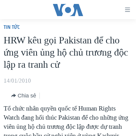
Đường
dẫn
TIN TỨC
truy
TRANG CHỦ
HRW kêu gọi Pakistan để cho
cập
VIỆT NAM
ứng viên ủng hộ chủ trương độc
Tới
HOA KỲ
nội
lập ra tranh cử
BIỂN ĐÔNG
dung
THẾ GIỚI
chính
14/01/2010
BLOG
Tới
Chia sẻ
điều
DIỄN ĐÀN
hướng
Tổ chức nhân quyền quốc tế Human Rights
MỤC
chính
Watch đang hối thúc Pakistan để cho những ứng
CHUYÊN ĐỀ
TỰ DO BÁO CHÍ
Đi
viên ủng hộ chủ trương độc lập được dự tranh
HỌC TIẾNG ANH
VẠCH TRẦN TIN GIẢ
CHIẾN TRANH THƯƠNG MẠI CỦA MỸ: QUÁ KHỨ VÀ HIỆN
tới
trong cuộc bầu cử nghị viện ở vùng Kashmir