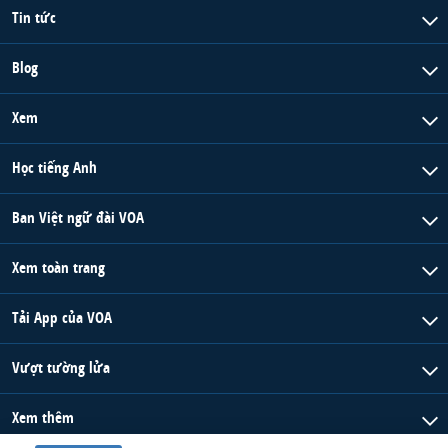
Tin tức
Blog
Xem
Học tiếng Anh
Ban Việt ngữ đài VOA
Xem toàn trang
Tải App của VOA
Vượt tường lửa
Xem thêm