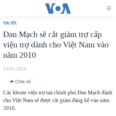
Đường
dẫn
TIN TỨC
truy
TRANG CHỦ
Ðan Mạch sẽ cắt giảm trợ cấp
cập
VIỆT NAM
viện trợ dành cho Việt Nam vào
Tới
HOA KỲ
nội
năm 2010
BIỂN ĐÔNG
dung
THẾ GIỚI
chính
15/01/2010
BLOG
Tới
Chia sẻ
điều
DIỄN ĐÀN
hướng
Các khoản viện trợ mà chính phủ Đan Mạch dành
MỤC
chính
cho Việt Nam sẽ được cắt giảm đáng kể vào năm
CHUYÊN ĐỀ
TỰ DO BÁO CHÍ
Đi
2010.
HỌC TIẾNG ANH
VẠCH TRẦN TIN GIẢ
CHIẾN TRANH THƯƠNG MẠI CỦA MỸ: QUÁ KHỨ VÀ HIỆN
tới