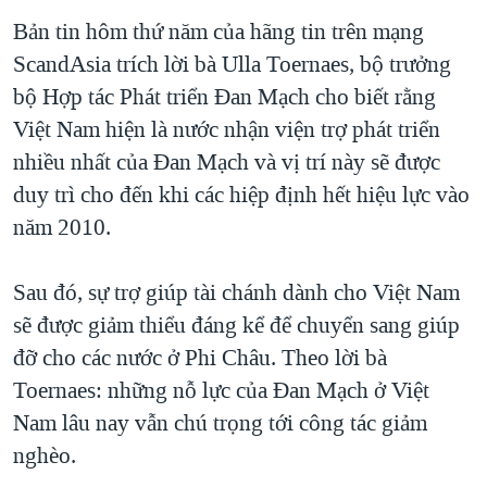
TẠI
VIDEO
"Tìm"
NGƯỜI VIỆT HẢI NGOẠI
Bản tin hôm thứ năm của hãng tin trên mạng
HÀNH TRÌNH BẦU CỬ 2024
NGHE
ScandAsia trích lời bà Ulla Toernaes, bộ trưởng
ĐỜI SỐNG
MỘT NĂM CHIẾN TRANH TẠI DẢI GAZA
bộ Hợp tác Phát triển Đan Mạch cho biết rằng
KINH TẾ
MẠNG XÃ HỘI
Việt Nam hiện là nước nhận viện trợ phát triển
GIẢI MÃ VÀNH ĐAI & CON ĐƯỜNG
KHOA HỌC
nhiều nhất của Đan Mạch và vị trí này sẽ được
NGÀY TỊ NẠN THẾ GIỚI
SỨC KHOẺ
duy trì cho đến khi các hiệp định hết hiệu lực vào
TRỊNH VĨNH BÌNH - NGƯỜI HẠ 'BÊN THẮNG CUỘC'
Ngôn ngữ khác
VĂN HOÁ
năm 2010.
GROUND ZERO – XƯA VÀ NAY
THỂ THAO
CHI PHÍ CHIẾN TRANH AFGHANISTAN
Sau đó, sự trợ giúp tài chánh dành cho Việt Nam
GIÁO DỤC
sẽ được giảm thiểu đáng kể để chuyển sang giúp
CÁC GIÁ TRỊ CỘNG HÒA Ở VIỆT NAM
đỡ cho các nước ở Phi Châu. Theo lời bà
THƯỢNG ĐỈNH TRUMP-KIM TẠI VIỆT NAM
Toernaes: những nỗ lực của Đan Mạch ở Việt
TRỊNH VĨNH BÌNH VS. CHÍNH PHỦ VIỆT NAM
Nam lâu nay vẫn chú trọng tới công tác giảm
NGƯ DÂN VIỆT VÀ LÀN SÓNG TRỘM HẢI SÂM
nghèo.
BÊN KIA QUỐC LỘ: TIẾNG VỌNG TỪ NÔNG THÔN MỸ