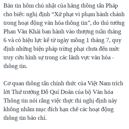
TẠI
Bản tin hôm chủ nhật của hãng thông tấn Pháp
VIDEO
"Tìm"
NGƯỜI VIỆT HẢI NGOẠI
HÀNH TRÌNH BẦU CỬ 2024
cho biết: nghị định “Xử phạt vi phạm hành chánh
NGHE
ĐỜI SỐNG
trong hoạt động văn hóa thông tin”, do thủ tướng
MỘT NĂM CHIẾN TRANH TẠI DẢI GAZA
KINH TẾ
Phan Văn Khải ban hành vào thượng tuần tháng
MẠNG XÃ HỘI
GIẢI MÃ VÀNH ĐAI & CON ĐƯỜNG
KHOA HỌC
6 và có hiệu lực kể từ ngày mồng 1 tháng 7, quy
NGÀY TỊ NẠN THẾ GIỚI
định những biện pháp trừng phạt chưa đến mức
SỨC KHOẺ
TRỊNH VĨNH BÌNH - NGƯỜI HẠ 'BÊN THẮNG CUỘC'
truy cứu hình sự trong các lãnh vực văn hóa -
Ngôn ngữ khác
VĂN HOÁ
GROUND ZERO – XƯA VÀ NAY
thông tin.
THỂ THAO
CHI PHÍ CHIẾN TRANH AFGHANISTAN
GIÁO DỤC
Cơ quan thông tấn chính thức của Việt Nam trích
CÁC GIÁ TRỊ CỘNG HÒA Ở VIỆT NAM
lời Thứ trưởng Đỗ Quí Doãn của bộ Văn hóa
THƯỢNG ĐỈNH TRUMP-KIM TẠI VIỆT NAM
Thông tin nói rằng việc thực thi nghị định này
TRỊNH VĨNH BÌNH VS. CHÍNH PHỦ VIỆT NAM
không nhằm mục đích hạn chế các hoạt động
NGƯ DÂN VIỆT VÀ LÀN SÓNG TRỘM HẢI SÂM
thông tin báo chí.
BÊN KIA QUỐC LỘ: TIẾNG VỌNG TỪ NÔNG THÔN MỸ