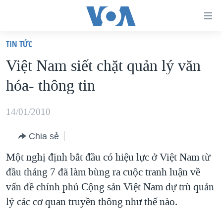
Đường
dẫn
TIN TỨC
truy
TRANG CHỦ
Việt Nam siết chặt quản lý văn
cập
VIỆT NAM
hóa- thông tin
Tới
HOA KỲ
nội
BIỂN ĐÔNG
14/01/2010
dung
THẾ GIỚI
chính
Chia sẻ
BLOG
Tới
Một nghị định bắt đầu có hiệu lực ở Việt Nam từ
điều
DIỄN ĐÀN
đầu tháng 7 đã làm bùng ra cuộc tranh luận về
hướng
MỤC
vấn đề chính phủ Cộng sản Việt Nam dự trù quản
chính
CHUYÊN ĐỀ
TỰ DO BÁO CHÍ
lý các cơ quan truyền thông như thế nào.
Đi
HỌC TIẾNG ANH
VẠCH TRẦN TIN GIẢ
CHIẾN TRANH THƯƠNG MẠI CỦA MỸ: QUÁ KHỨ VÀ HIỆN
tới