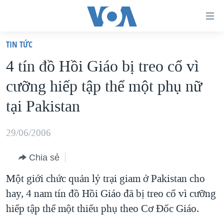
Đường
dẫn
TIN TỨC
truy
TRANG CHỦ
4 tín đồ Hồi Giáo bị treo cổ vì
cập
VIỆT NAM
cưỡng hiếp tập thể một phụ nữ
Tới
HOA KỲ
nội
tại Pakistan
BIỂN ĐÔNG
dung
THẾ GIỚI
chính
29/06/2006
BLOG
Tới
Chia sẻ
điều
DIỄN ĐÀN
hướng
Một giới chức quản lý trại giam ở Pakistan cho
MỤC
chính
hay, 4 nam tín đồ Hồi Giáo đã bị treo cổ vì cưỡng
CHUYÊN ĐỀ
TỰ DO BÁO CHÍ
Đi
hiếp tập thể một thiếu phụ theo Cơ Đốc Giáo.
HỌC TIẾNG ANH
VẠCH TRẦN TIN GIẢ
CHIẾN TRANH THƯƠNG MẠI CỦA MỸ: QUÁ KHỨ VÀ HIỆN
tới