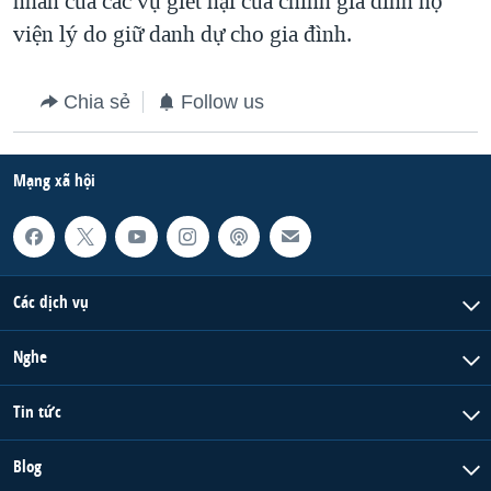
nhân của các vụ giết hại của chính gia đình họ
viện lý do giữ danh dự cho gia đình.
QUAN HỆ VIỆT MỸ
Chia sẻ
Follow us
Mạng xã hội
Các dịch vụ
Nghe
Tin tức
Blog