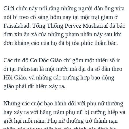
TẠI
VIDEO
"Tìm"
NGƯỜI VIỆT HẢI NGOẠI
Giới chức này nói rằng những người đàn ông vừa
HÀNH TRÌNH BẦU CỬ 2024
NGHE
nói bị treo cổ sáng hôm nay tại một trại giam ở
ĐỜI SỐNG
MỘT NĂM CHIẾN TRANH TẠI DẢI GAZA
Faisalabad. Tổng Thống Pervez Musharraf đã bác
KINH TẾ
MẠNG XÃ HỘI
đơn xin ân xá của những phạm nhân này sau khi
GIẢI MÃ VÀNH ĐAI & CON ĐƯỜNG
KHOA HỌC
đơn kháng cáo của họ đã bị tòa phúc thẩm bác.
NGÀY TỊ NẠN THẾ GIỚI
SỨC KHOẺ
TRỊNH VĨNH BÌNH - NGƯỜI HẠ 'BÊN THẮNG CUỘC'
Ngôn ngữ khác
VĂN HOÁ
Các tín đồ Cơ Đốc Giáo chỉ gồm một thiểu số ít
GROUND ZERO – XƯA VÀ NAY
ỏi tại Pakistan là một nước mà đại đa số dân theo
THỂ THAO
CHI PHÍ CHIẾN TRANH AFGHANISTAN
Hồi Giáo, và những các trường hợp bạo động
GIÁO DỤC
giáo phái rất hiếm xảy ra.
CÁC GIÁ TRỊ CỘNG HÒA Ở VIỆT NAM
THƯỢNG ĐỈNH TRUMP-KIM TẠI VIỆT NAM
Nhưng các cuộc bạo hành đối với phụ nữ thường
TRỊNH VĨNH BÌNH VS. CHÍNH PHỦ VIỆT NAM
hay xảy ra với hằng trăm phụ nữ bị cưỡng hiếp và
NGƯ DÂN VIỆT VÀ LÀN SÓNG TRỘM HẢI SÂM
giết hại mỗi năm. Phụ nữ thường trở thành nạn
BÊN KIA QUỐC LỘ: TIẾNG VỌNG TỪ NÔNG THÔN MỸ