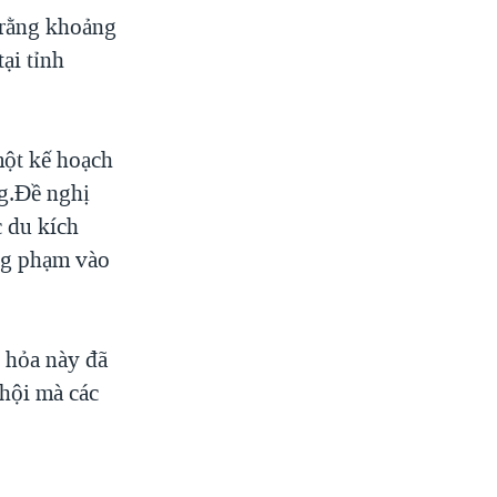
i rằng khoảng
ại tỉnh
một kế hoạch
g.Đề nghị
c du kích
ông phạm vào
u hỏa này đã
 hội mà các