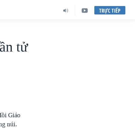
TRỰC TIẾP
ần tử
Hồi Giáo
ng núi.