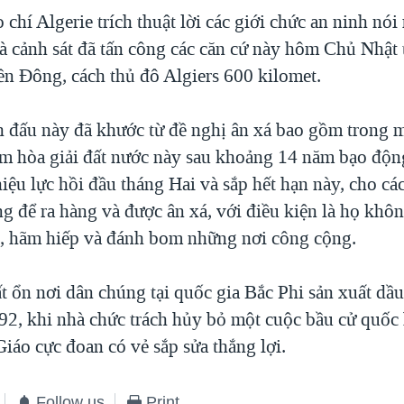
chí Algerie trích thuật lời các giới chức an ninh nó
à cảnh sát đã tấn công các căn cứ này hôm Chủ Nhật t
n Đông, cách thủ đô Algiers 600 kilomet.
h đấu này đã khước từ đề nghị ân xá bao gồm trong 
m hòa giải đất nước này sau khoảng 14 năm bạo độn
iệu lực hồi đầu tháng Hai và sắp hết hạn này, cho cá
ng để ra hàng và được ân xá, với điều kiện là họ kh
át, hãm hiếp và đánh bom những nơi công cộng.
t ổn nơi dân chúng tại quốc gia Bắc Phi sản xuất dầ
92, khi nhà chức trách hủy bỏ một cuộc bầu cử quốc
iáo cực đoan có vẻ sắp sửa thắng lợi.
Follow us
Print