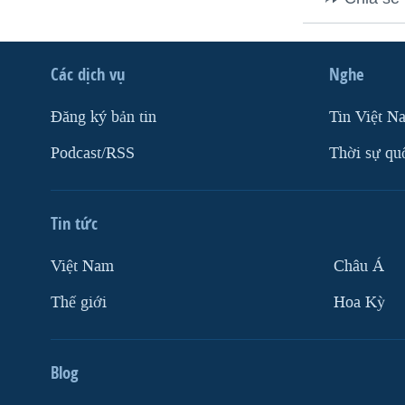
VIỆT NAM
NGƯ DÂN VIỆT VÀ LÀN SÓNG
TRỘM HẢI SÂM
Các dịch vụ
Nghe
BÊN KIA QUỐC LỘ: TIẾNG VỌNG
Ðăng ký bản tin
Tin Việt N
TỪ NÔNG THÔN MỸ
Podcast/RSS
Thời sự qu
QUAN HỆ VIỆT MỸ
Tin tức
Việt Nam
Châu Á
Thế giới
Hoa Kỳ
Blog