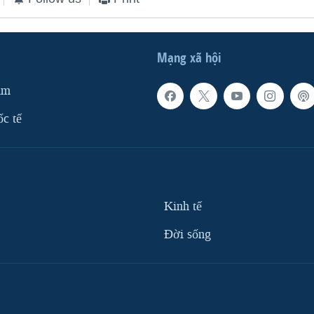
Mạng xã hội
am
ốc tế
Kinh tế
Ðời sống