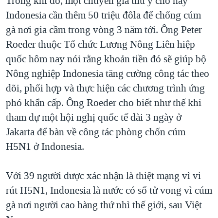
Trong khi đó, một chuyên gia thú y cho hay
Indonesia cần thêm 50 triệu đôla để chống cúm
QUAN HỆ VIỆT MỸ
gà nơi gia cầm trong vòng 3 năm tới. Ông Peter
Roeder thuộc Tổ chức Lương Nông Liên hiệp
quốc hôm nay nói rằng khoản tiền đó sẽ giúp bộ
Nông nghiệp Indonesia tăng cường công tác theo
dõi, phối hợp và thực hiện các chương trình ứng
phó khẩn cấp. Ông Roeder cho biết như thế khi
tham dự một hội nghị quốc tế dài 3 ngày ở
Jakarta để bàn về công tác phòng chốn cúm
H5N1 ở Indonesia.
Với 39 người được xác nhận là thiệt mạng vì vi
rút H5N1, Indonesia là nước có số tử vong vì cúm
gà nơi người cao hàng thứ nhì thế giới, sau Việt