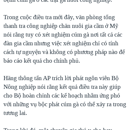
TẠI
VIDEO
"Tìm"
NGƯỜI VIỆT HẢI NGOẠI
HÀNH TRÌNH BẦU CỬ 2024
NGHE
Trong cuộc điều tra mới đây, văn phòng tổng
ĐỜI SỐNG
MỘT NĂM CHIẾN TRANH TẠI DẢI GAZA
thanh tra công nghiệp chăn nuôi gia cầm ở Mỹ
KINH TẾ
MẠNG XÃ HỘI
nói rằng tuy có xét nghiệm cúm gà nơi tất cả các
GIẢI MÃ VÀNH ĐAI & CON ĐƯỜNG
KHOA HỌC
đàn gia cầm nhưng việc xét nghiệm chỉ có tính
NGÀY TỊ NẠN THẾ GIỚI
SỨC KHOẺ
cách tự nguyện và không có phương pháp nào để
TRỊNH VĨNH BÌNH - NGƯỜI HẠ 'BÊN THẮNG CUỘC'
Ngôn ngữ khác
VĂN HOÁ
báo cáo kết quả cho chính phủ.
GROUND ZERO – XƯA VÀ NAY
THỂ THAO
CHI PHÍ CHIẾN TRANH AFGHANISTAN
Hãng thông tấn AP trích lời phát ngôn viên Bộ
GIÁO DỤC
Nông nghiệp nói rằng kết quả điều tra này giúp
CÁC GIÁ TRỊ CỘNG HÒA Ở VIỆT NAM
cho Bộ hoàn chỉnh các kế hoạch nhằm ứng phó
THƯỢNG ĐỈNH TRUMP-KIM TẠI VIỆT NAM
với những vụ bộc phát cúm gà có thể xảy ra trong
TRỊNH VĨNH BÌNH VS. CHÍNH PHỦ VIỆT NAM
tương lai.
NGƯ DÂN VIỆT VÀ LÀN SÓNG TRỘM HẢI SÂM
BÊN KIA QUỐC LỘ: TIẾNG VỌNG TỪ NÔNG THÔN MỸ