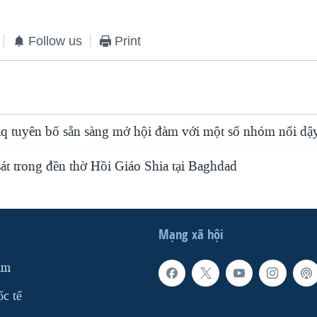
Follow us
Print
q tuyên bố sẵn sàng mở hội đàm với một số nhóm nổi dậ
át trong đền thờ Hồi Giáo Shia tại Baghdad
Mạng xã hội
am
ốc tế