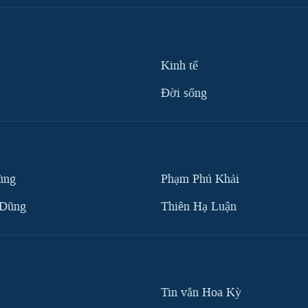
Kinh tế
Ðời sống
ùng
Phạm Phú Khải
 Dũng
Thiên Hạ Luận
Tin vắn Hoa Kỳ