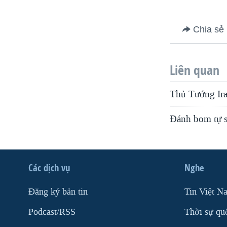
VIỆT NAM
NGƯ DÂN VIỆT VÀ LÀN SÓNG
Chia sẻ
TRỘM HẢI SÂM
BÊN KIA QUỐC LỘ: TIẾNG VỌNG
Liên quan
TỪ NÔNG THÔN MỸ
QUAN HỆ VIỆT MỸ
Thủ Tướng Ira
Ðánh bom tự s
Các dịch vụ
Nghe
Ðăng ký bản tin
Tin Việt N
Podcast/RSS
Thời sự qu