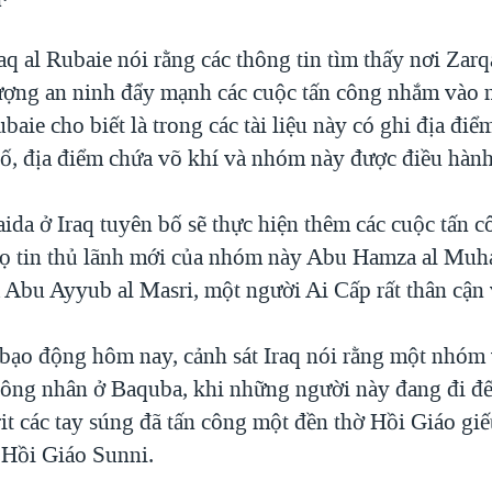
 al Rubaie nói rằng các thông tin tìm thấy nơi Zarq
lượng an ninh đẩy mạnh các cuộc tấn công nhắm và
baie cho biết là trong các tài liệu này có ghi địa điể
ố, địa điểm chứa võ khí và nhóm này được điều hành
aida ở Iraq tuyên bố sẽ thực hiện thêm các cuộc tấn 
ọ tin thủ lãnh mới của nhóm này Abu Hamza al Muhaj
a Abu Ayyub al Masri, một người Ai Cấp rất thân cận
 bạo động hôm nay, cảnh sát Iraq nói rằng một nhóm 
 công nhân ở Baquba, khi những người này đang đi đ
rit các tay súng đã tấn công một đền thờ Hồi Giáo giế
Hồi Giáo Sunni.