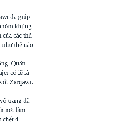
awi đã giúp
o nhóm khủng
m của các thủ
 như thế nào.
công. Quân
er có lẽ là
 với Zarqawi.
võ trang đã
ến nơi làm
t chết 4