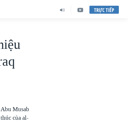
TRỰC TIẾP
hiệu
raq
bố Abu Musab
 thúc của al-