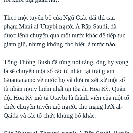
TẠI
VIDEO
"Tìm"
NGƯỜI VIỆT HẢI NGOẠI
HÀNH TRÌNH BẦU CỬ 2024
NGHE
Theo một tuyên bố của Ngũ Giác đài thì can
ĐỜI SỐNG
MỘT NĂM CHIẾN TRANH TẠI DẢI GAZA
phạm Mani al-Utaybi người Ả Rập Saudi, đã
KINH TẾ
MẠNG XÃ HỘI
được lệnh chuyển qua một nước khác để tiếp tục
GIẢI MÃ VÀNH ĐAI & CON ĐƯỜNG
KHOA HỌC
giam giữ, nhưng không cho biết là nước nào.
NGÀY TỊ NẠN THẾ GIỚI
SỨC KHOẺ
TRỊNH VĨNH BÌNH - NGƯỜI HẠ 'BÊN THẮNG CUỘC'
Ngôn ngữ khác
VĂN HOÁ
Tổng Thống Bush đã từng nói rằng, ông hy vọng
GROUND ZERO – XƯA VÀ NAY
là sẽ chuyển một số các tù nhân tại trại giam
THỂ THAO
CHI PHÍ CHIẾN TRANH AFGHANISTAN
Guantanamo về nước họ và đưa ra xét xử một số
GIÁO DỤC
tù nhân nguy hiểm nhất tại tòa án Hoa Kỳ. Quân
CÁC GIÁ TRỊ CỘNG HÒA Ở VIỆT NAM
đội Hoa Kỳ mô tả Utaybi là thành viên của một tổ
THƯỢNG ĐỈNH TRUMP-KIM TẠI VIỆT NAM
chức chuyên tuyển mộ người cho mạng lưới al-
TRỊNH VĨNH BÌNH VS. CHÍNH PHỦ VIỆT NAM
Qaida và các tổ chức khủng bố khác.
NGƯ DÂN VIỆT VÀ LÀN SÓNG TRỘM HẢI SÂM
BÊN KIA QUỐC LỘ: TIẾNG VỌNG TỪ NÔNG THÔN MỸ