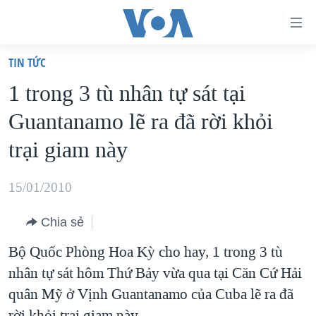
Đường
dẫn
TIN TỨC
truy
TRANG CHỦ
1 trong 3 tù nhân tự sát tại
cập
VIỆT NAM
Guantanamo lẽ ra đã rời khỏi
Tới
HOA KỲ
nội
trại giam này
BIỂN ĐÔNG
dung
THẾ GIỚI
chính
15/01/2010
BLOG
Tới
Chia sẻ
điều
DIỄN ĐÀN
hướng
Bộ Quốc Phòng Hoa Kỳ cho hay, 1 trong 3 tù
MỤC
chính
nhân tự sát hôm Thứ Bảy vừa qua tại Căn Cứ Hải
CHUYÊN ĐỀ
TỰ DO BÁO CHÍ
Đi
quân Mỹ ở Vịnh Guantanamo của Cuba lẽ ra đã
HỌC TIẾNG ANH
VẠCH TRẦN TIN GIẢ
CHIẾN TRANH THƯƠNG MẠI CỦA MỸ: QUÁ KHỨ VÀ HIỆN
tới
rời khỏi trại giam này.