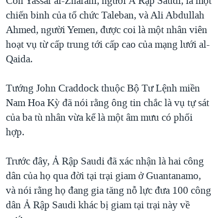
Còn Yassar al-Zharani, người Ả Rập Saudi, là một
chiến binh của tổ chức Taleban, và Ali Abdullah
QUAN HỆ VIỆT MỸ
Ahmed, người Yemen, được coi là một nhân viên
hoạt vụ từ cấp trung tới cấp cao của mạng lưới al-
Qaida.
Tướng John Craddock thuộc Bộ Tư Lệnh miền
Nam Hoa Kỳ đã nói rằng ông tin chắc là vụ tự sát
của ba tù nhân vừa kể là một âm mưu có phối
hợp.
Trước đây, Ả Rập Saudi đã xác nhận là hai công
dân của họ qua đời tại trại giam ở Guantanamo,
và nói rằng họ đang gia tăng nỗ lực đưa 100 công
dân Ả Rập Saudi khác bị giam tại trại này về