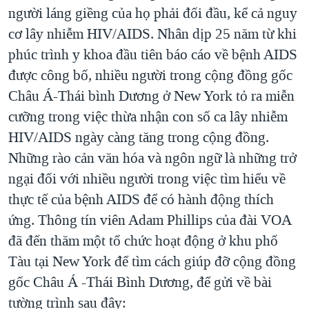
TẠI
người láng giềng của họ phải đối đầu, kể cả nguy
VIDEO
"Tìm"
NGƯỜI VIỆT HẢI NGOẠI
HÀNH TRÌNH BẦU CỬ 2024
cơ lây nhiễm HIV/AIDS. Nhân dịp 25 năm từ khi
NGHE
ĐỜI SỐNG
phúc trình y khoa đầu tiên báo cáo về bệnh AIDS
MỘT NĂM CHIẾN TRANH TẠI DẢI GAZA
KINH TẾ
được công bố, nhiều người trong cộng đồng gốc
MẠNG XÃ HỘI
GIẢI MÃ VÀNH ĐAI & CON ĐƯỜNG
KHOA HỌC
Châu Á-Thái bình Dương ở New York tỏ ra miễn
NGÀY TỊ NẠN THẾ GIỚI
cưỡng trong việc thừa nhận con số ca lây nhiễm
SỨC KHOẺ
TRỊNH VĨNH BÌNH - NGƯỜI HẠ 'BÊN THẮNG CUỘC'
HIV/AIDS ngày càng tăng trong cộng đồng.
Ngôn ngữ khác
VĂN HOÁ
GROUND ZERO – XƯA VÀ NAY
Những rào cản văn hóa và ngôn ngữ là những trở
THỂ THAO
ngại đối với nhiều người trong việc tìm hiểu về
CHI PHÍ CHIẾN TRANH AFGHANISTAN
GIÁO DỤC
thực tế của bệnh AIDS để có hành động thích
CÁC GIÁ TRỊ CỘNG HÒA Ở VIỆT NAM
ứng. Thông tín viên Adam Phillips của đài VOA
THƯỢNG ĐỈNH TRUMP-KIM TẠI VIỆT NAM
đã đến thăm một tổ chức hoạt động ở khu phố
TRỊNH VĨNH BÌNH VS. CHÍNH PHỦ VIỆT NAM
Tàu tại New York để tìm cách giúp đỡ cộng đồng
NGƯ DÂN VIỆT VÀ LÀN SÓNG TRỘM HẢI SÂM
gốc Châu Á -Thái Bình Dương, để gửi về bài
tường trình sau đây:
BÊN KIA QUỐC LỘ: TIẾNG VỌNG TỪ NÔNG THÔN MỸ