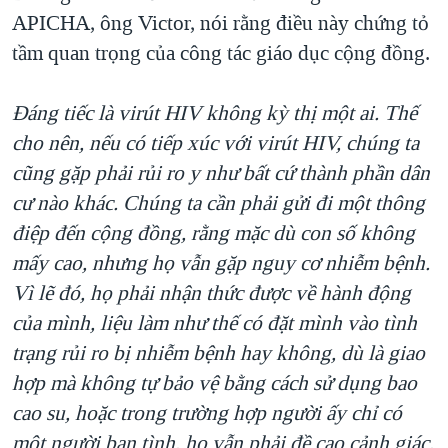
APICHA, ông Victor, nói rằng điều này chứng tỏ
tầm quan trọng của công tác giáo dục cộng đồng.
Đáng tiếc là virút HIV không kỳ thị một ai. Thế
cho nên, nếu có tiếp xúc với virút HIV, chúng ta
cũng gặp phải rủi ro y như bất cứ thành phần dân
cư nào khác. Chúng ta cần phải gửi đi một thông
điệp đến cộng đồng, rằng mặc dù con số không
mấy cao, nhưng họ vẫn gặp nguy cơ nhiễm bệnh.
Vì lẽ đó, họ phải nhận thức được về hành động
của mình, liệu làm như thế có đặt mình vào tình
trạng rủi ro bị nhiễm bệnh hay không, dù là giao
hợp mà không tự bảo vệ bằng cách sử dụng bao
cao su, hoặc trong trường hợp người ấy chỉ có
một người bạn tình, họ vẫn phải đề cao cảnh giác,