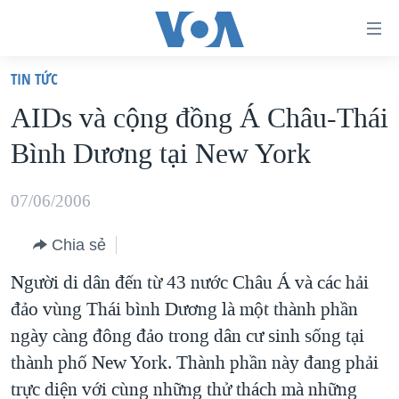
Đường
dẫn
TIN TỨC
truy
TRANG CHỦ
AIDs và cộng đồng Á Châu-Thái
cập
VIỆT NAM
Bình Dương tại New York
Tới
HOA KỲ
nội
BIỂN ĐÔNG
07/06/2006
dung
THẾ GIỚI
chính
Chia sẻ
BLOG
Tới
Người di dân đến từ 43 nước Châu Á và các hải
điều
DIỄN ĐÀN
đảo vùng Thái bình Dương là một thành phần
hướng
MỤC
ngày càng đông đảo trong dân cư sinh sống tại
chính
CHUYÊN ĐỀ
TỰ DO BÁO CHÍ
thành phố New York. Thành phần này đang phải
Đi
HỌC TIẾNG ANH
trực diện với cùng những thử thách mà những
VẠCH TRẦN TIN GIẢ
CHIẾN TRANH THƯƠNG MẠI CỦA MỸ: QUÁ KHỨ VÀ HIỆN
tới