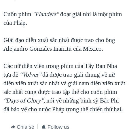
TẠI
VIDEO
"Tìm"
NGƯỜI VIỆT HẢI NGOẠI
HÀNH TRÌNH BẦU CỬ 2024
Cuốn phim
"Flanders"
đoạt giải nhì là một phim
NGHE
ĐỜI SỐNG
của Pháp.
MỘT NĂM CHIẾN TRANH TẠI DẢI GAZA
KINH TẾ
MẠNG XÃ HỘI
GIẢI MÃ VÀNH ĐAI & CON ĐƯỜNG
KHOA HỌC
Giải đạo diễn xuất sắc nhất được trao cho ông
NGÀY TỊ NẠN THẾ GIỚI
Alejandro Gonzales Inarritu của Mexico.
SỨC KHOẺ
TRỊNH VĨNH BÌNH - NGƯỜI HẠ 'BÊN THẮNG CUỘC'
Ngôn ngữ khác
VĂN HOÁ
GROUND ZERO – XƯA VÀ NAY
Các nữ diễn viên trong phim của Tây Ban Nha
THỂ THAO
tựa đề
“Volver”
đã được trao giải chung về nữ
CHI PHÍ CHIẾN TRANH AFGHANISTAN
GIÁO DỤC
diễn viên xuất sắc nhất và giải nam diễn viên xuất
CÁC GIÁ TRỊ CỘNG HÒA Ở VIỆT NAM
sắc nhất cũng được trao tập thể cho cuốn phim
THƯỢNG ĐỈNH TRUMP-KIM TẠI VIỆT NAM
“Days of Glory”,
nói về những binh sỹ Bắc Phi
TRỊNH VĨNH BÌNH VS. CHÍNH PHỦ VIỆT NAM
đã bảo vệ cho nước Pháp trong thế chiến thứ hai.
NGƯ DÂN VIỆT VÀ LÀN SÓNG TRỘM HẢI SÂM
BÊN KIA QUỐC LỘ: TIẾNG VỌNG TỪ NÔNG THÔN MỸ
Chia sẻ
Follow us