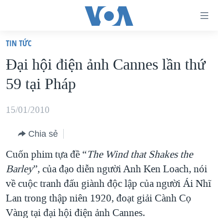
Đường
dẫn
TIN TỨC
truy
TRANG CHỦ
Ðại hội điện ảnh Cannes lần thứ
cập
VIỆT NAM
59 tại Pháp
Tới
HOA KỲ
nội
BIỂN ĐÔNG
15/01/2010
dung
THẾ GIỚI
chính
Chia sẻ
BLOG
Tới
Cuốn phim tựa đề “
The Wind that Shakes the
điều
DIỄN ĐÀN
Barley
”, của đạo diễn người Anh Ken Loach, nói
hướng
MỤC
về cuộc tranh đấu giành độc lập của người Ái Nhĩ
chính
CHUYÊN ĐỀ
TỰ DO BÁO CHÍ
Lan trong thập niên 1920, đoạt giải Cành Cọ
Đi
HỌC TIẾNG ANH
Vàng tại đại hội điện ảnh Cannes.
VẠCH TRẦN TIN GIẢ
CHIẾN TRANH THƯƠNG MẠI CỦA MỸ: QUÁ KHỨ VÀ HIỆN
tới