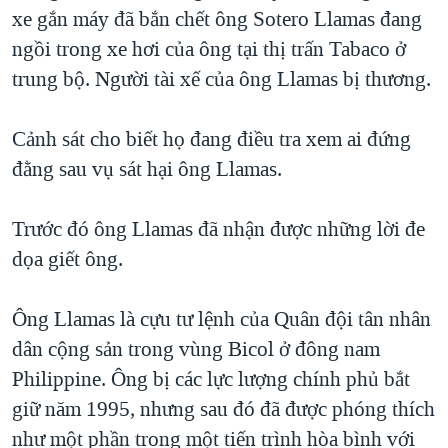
TẠI
xe gắn máy đã bắn chết ông Sotero Llamas đang
VIDEO
"Tìm"
NGƯỜI VIỆT HẢI NGOẠI
HÀNH TRÌNH BẦU CỬ 2024
ngồi trong xe hơi của ông tại thị trấn Tabaco ở
NGHE
ĐỜI SỐNG
trung bộ. Người tài xế của ông Llamas bị thương.
MỘT NĂM CHIẾN TRANH TẠI DẢI GAZA
KINH TẾ
MẠNG XÃ HỘI
GIẢI MÃ VÀNH ĐAI & CON ĐƯỜNG
KHOA HỌC
Cảnh sát cho biết họ đang điều tra xem ai đứng
NGÀY TỊ NẠN THẾ GIỚI
đằng sau vụ sát hại ông Llamas.
SỨC KHOẺ
TRỊNH VĨNH BÌNH - NGƯỜI HẠ 'BÊN THẮNG CUỘC'
Ngôn ngữ khác
VĂN HOÁ
GROUND ZERO – XƯA VÀ NAY
Trước đó ông Llamas đã nhận được những lời đe
THỂ THAO
dọa giết ông.
CHI PHÍ CHIẾN TRANH AFGHANISTAN
GIÁO DỤC
CÁC GIÁ TRỊ CỘNG HÒA Ở VIỆT NAM
Ông Llamas là cựu tư lệnh của Quân đội tân nhân
THƯỢNG ĐỈNH TRUMP-KIM TẠI VIỆT NAM
dân cộng sản trong vùng Bicol ở đông nam
TRỊNH VĨNH BÌNH VS. CHÍNH PHỦ VIỆT NAM
Philippine. Ông bị các lực lượng chính phủ bắt
NGƯ DÂN VIỆT VÀ LÀN SÓNG TRỘM HẢI SÂM
giữ năm 1995, nhưng sau đó đã được phóng thích
như một phần trong một tiến trình hòa bình với
BÊN KIA QUỐC LỘ: TIẾNG VỌNG TỪ NÔNG THÔN MỸ