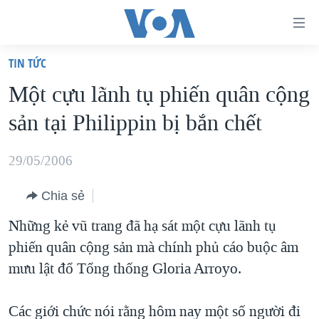
Đường
dẫn
TIN TỨC
truy
TRANG CHỦ
Một cựu lãnh tụ phiến quân cộng
cập
VIỆT NAM
sản tại Philippin bị bắn chết
Tới
HOA KỲ
nội
BIỂN ĐÔNG
29/05/2006
dung
THẾ GIỚI
chính
Chia sẻ
BLOG
Tới
Những kẻ vũ trang đã hạ sát một cựu lãnh tụ
điều
DIỄN ĐÀN
phiến quân cộng sản mà chính phủ cáo buộc âm
hướng
MỤC
mưu lật đổ Tổng thống Gloria Arroyo.
chính
CHUYÊN ĐỀ
TỰ DO BÁO CHÍ
Đi
HỌC TIẾNG ANH
Các giới chức nói rằng hôm nay một số người đi
VẠCH TRẦN TIN GIẢ
CHIẾN TRANH THƯƠNG MẠI CỦA MỸ: QUÁ KHỨ VÀ HIỆN
tới