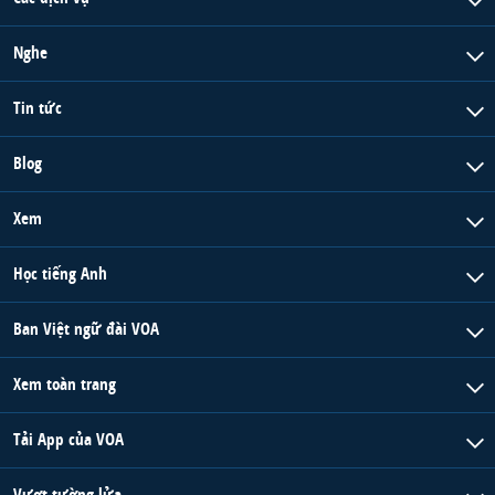
Nghe
Tin tức
Blog
Xem
Học tiếng Anh
Ban Việt ngữ đài VOA
Xem toàn trang
Tải App của VOA
Vượt tường lửa