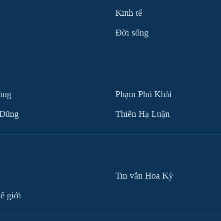
Kinh tế
Ðời sống
ùng
Phạm Phú Khải
 Dũng
Thiên Hạ Luận
Tin vắn Hoa Kỳ
ế giới