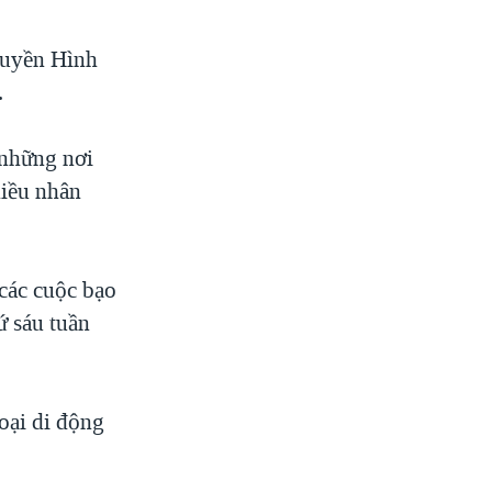
ruyền Hình
.
 những nơi
hiều nhân
 các cuộc bạo
ứ sáu tuần
oại di động