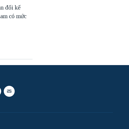
n đối kế
giam có mức