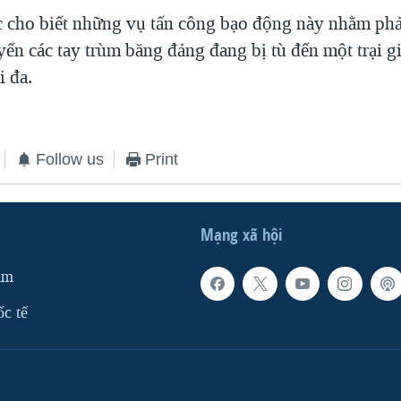
c cho biết những vụ tấn công bạo động này nhằm phả
yển các tay trùm băng đảng đang bị tù đến một trại 
i đa.
Follow us
Print
Mạng xã hội
am
ốc tế