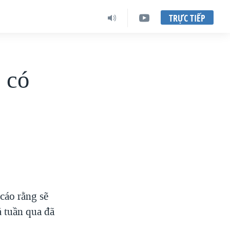
TRỰC TIẾP
 có
cáo rằng sẽ
ả tuần qua đã