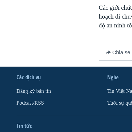
VIỆT NAM
Các giới chứ
hoạch di chu
NGƯ DÂN VIỆT VÀ LÀN SÓNG
TRỘM HẢI SÂM
độ an ninh tố
BÊN KIA QUỐC LỘ: TIẾNG VỌNG
TỪ NÔNG THÔN MỸ
QUAN HỆ VIỆT MỸ
Chia sẻ
Các dịch vụ
Nghe
Ðăng ký bản tin
Tin Việt N
Podcast/RSS
Thời sự qu
Tin tức