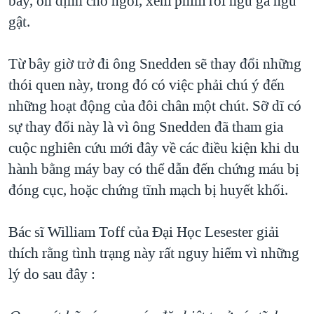
bay, ổn định chỗ ngồi, xem phim rồi ngủ gà ngủ
gật.
QUAN HỆ VIỆT MỸ
Từ bây giờ trở đi ông Snedden sẽ thay đổi những
thói quen này, trong đó có việc phải chú ý đến
những hoạt động của đôi chân một chút. Sỡ dĩ có
sự thay đổi này là vì ông Snedden đã tham gia
cuộc nghiên cứu mới đây về các điều kiện khi du
hành bằng máy bay có thể dẫn đến chứng máu bị
đóng cục, hoặc chứng tĩnh mạch bị huyết khối.
Bác sĩ William Toff của Đại Học Lesester giải
thích rằng tình trạng này rất nguy hiểm vì những
lý do sau đây :