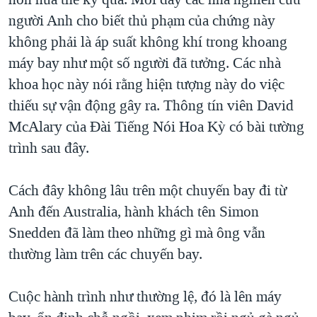
TẠI
VIDEO
"Tìm"
NGƯỜI VIỆT HẢI NGOẠI
người Anh cho biết thủ phạm của chứng này
HÀNH TRÌNH BẦU CỬ 2024
NGHE
không phải là áp suất không khí trong khoang
ĐỜI SỐNG
MỘT NĂM CHIẾN TRANH TẠI DẢI GAZA
máy bay như một số người đã tưởng. Các nhà
KINH TẾ
MẠNG XÃ HỘI
khoa học này nói rằng hiện tượng này do việc
GIẢI MÃ VÀNH ĐAI & CON ĐƯỜNG
KHOA HỌC
thiếu sự vận động gây ra. Thông tín viên David
NGÀY TỊ NẠN THẾ GIỚI
SỨC KHOẺ
McAlary của Đài Tiếng Nói Hoa Kỳ có bài tường
TRỊNH VĨNH BÌNH - NGƯỜI HẠ 'BÊN THẮNG CUỘC'
Ngôn ngữ khác
VĂN HOÁ
trình sau đây.
GROUND ZERO – XƯA VÀ NAY
THỂ THAO
CHI PHÍ CHIẾN TRANH AFGHANISTAN
Cách đây không lâu trên một chuyến bay đi từ
GIÁO DỤC
Anh đến Australia, hành khách tên Simon
CÁC GIÁ TRỊ CỘNG HÒA Ở VIỆT NAM
Snedden đã làm theo những gì mà ông vẫn
THƯỢNG ĐỈNH TRUMP-KIM TẠI VIỆT NAM
thường làm trên các chuyến bay.
TRỊNH VĨNH BÌNH VS. CHÍNH PHỦ VIỆT NAM
NGƯ DÂN VIỆT VÀ LÀN SÓNG TRỘM HẢI SÂM
Cuộc hành trình như thường lệ, đó là lên máy
BÊN KIA QUỐC LỘ: TIẾNG VỌNG TỪ NÔNG THÔN MỸ