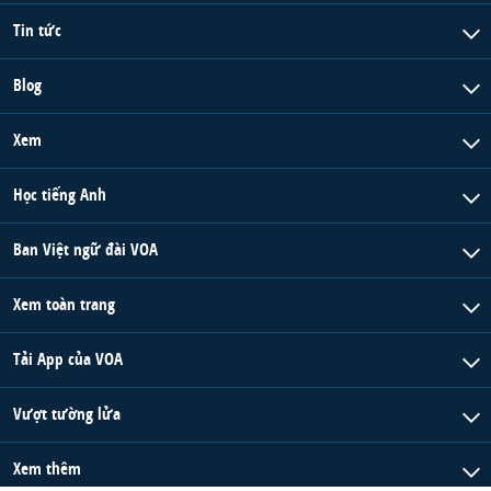
Tin tức
Blog
Xem
Học tiếng Anh
Ban Việt ngữ đài VOA
Xem toàn trang
Tải App của VOA
Vượt tường lửa
Xem thêm