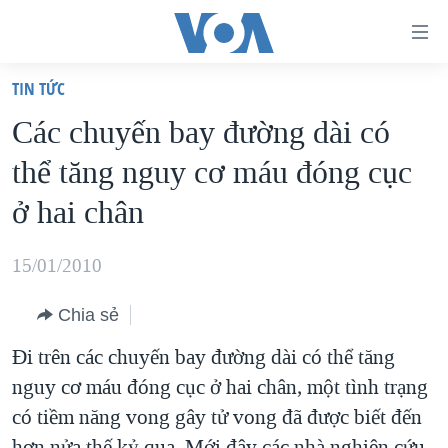
Đường
dẫn
TIN TỨC
truy
TRANG CHỦ
Các chuyến bay đường dài có
cập
VIỆT NAM
thể tăng nguy cơ máu đóng cục
Tới
HOA KỲ
nội
ở hai chân
BIỂN ĐÔNG
dung
THẾ GIỚI
chính
15/01/2010
BLOG
Tới
Chia sẻ
điều
DIỄN ĐÀN
hướng
Đi trên các chuyến bay đường dài có thể tăng
MỤC
chính
nguy cơ máu đóng cục ở hai chân, một tình trạng
CHUYÊN ĐỀ
TỰ DO BÁO CHÍ
Đi
có tiềm năng vong gây tử vong đã được biết đến
HỌC TIẾNG ANH
VẠCH TRẦN TIN GIẢ
CHIẾN TRANH THƯƠNG MẠI CỦA MỸ: QUÁ KHỨ VÀ HIỆN
tới
hơn nửa thế kỷ qua. Mới đây các nhà nghiên cứu