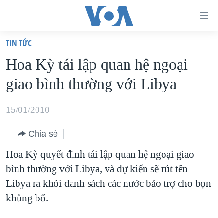
Đường
dẫn
TIN TỨC
truy
TRANG CHỦ
Hoa Kỳ tái lập quan hệ ngoại
cập
VIỆT NAM
giao bình thường với Libya
Tới
HOA KỲ
nội
BIỂN ĐÔNG
15/01/2010
dung
THẾ GIỚI
chính
Chia sẻ
BLOG
Tới
Hoa Kỳ quyết định tái lập quan hệ ngoại giao
điều
DIỄN ĐÀN
bình thường với Libya, và dự kiến sẽ rút tên
hướng
MỤC
Libya ra khỏi danh sách các nước bảo trợ cho bọn
chính
CHUYÊN ĐỀ
TỰ DO BÁO CHÍ
khủng bố.
Đi
HỌC TIẾNG ANH
VẠCH TRẦN TIN GIẢ
CHIẾN TRANH THƯƠNG MẠI CỦA MỸ: QUÁ KHỨ VÀ HIỆN
tới