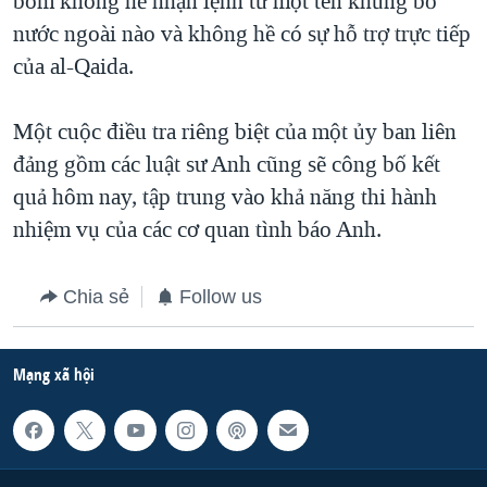
bom không hề nhận lệnh từ một tên khủng bố
nước ngoài nào và không hề có sự hỗ trợ trực tiếp
QUAN HỆ VIỆT MỸ
của al-Qaida.
Một cuộc điều tra riêng biệt của một ủy ban liên
đảng gồm các luật sư Anh cũng sẽ công bố kết
quả hôm nay, tập trung vào khả năng thi hành
nhiệm vụ của các cơ quan tình báo Anh.
Chia sẻ
Follow us
Mạng xã hội