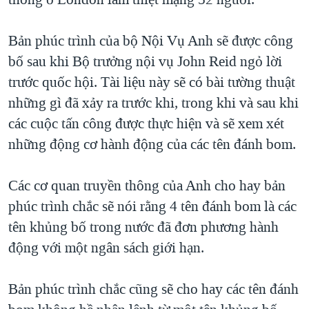
TẠI
VIDEO
"Tìm"
NGƯỜI VIỆT HẢI NGOẠI
HÀNH TRÌNH BẦU CỬ 2024
NGHE
Bản phúc trình của bộ Nội Vụ Anh sẽ được công
ĐỜI SỐNG
MỘT NĂM CHIẾN TRANH TẠI DẢI GAZA
bố sau khi Bộ trưởng nội vụ John Reid ngỏ lời
KINH TẾ
MẠNG XÃ HỘI
trước quốc hội. Tài liệu này sẽ có bài tường thuật
GIẢI MÃ VÀNH ĐAI & CON ĐƯỜNG
KHOA HỌC
những gì đã xảy ra trước khi, trong khi và sau khi
NGÀY TỊ NẠN THẾ GIỚI
SỨC KHOẺ
các cuộc tấn công được thực hiện và sẽ xem xét
TRỊNH VĨNH BÌNH - NGƯỜI HẠ 'BÊN THẮNG CUỘC'
Ngôn ngữ khác
VĂN HOÁ
những động cơ hành động của các tên đánh bom.
GROUND ZERO – XƯA VÀ NAY
THỂ THAO
CHI PHÍ CHIẾN TRANH AFGHANISTAN
Các cơ quan truyền thông của Anh cho hay bản
GIÁO DỤC
phúc trình chắc sẽ nói rằng 4 tên đánh bom là các
CÁC GIÁ TRỊ CỘNG HÒA Ở VIỆT NAM
tên khủng bố trong nước đã đơn phương hành
THƯỢNG ĐỈNH TRUMP-KIM TẠI VIỆT NAM
động với một ngân sách giới hạn.
TRỊNH VĨNH BÌNH VS. CHÍNH PHỦ VIỆT NAM
NGƯ DÂN VIỆT VÀ LÀN SÓNG TRỘM HẢI SÂM
Bản phúc trình chắc cũng sẽ cho hay các tên đánh
BÊN KIA QUỐC LỘ: TIẾNG VỌNG TỪ NÔNG THÔN MỸ