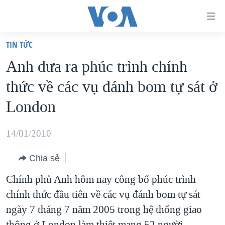
Đường
dẫn
TIN TỨC
truy
TRANG CHỦ
Anh đưa ra phúc trình chính
cập
VIỆT NAM
thức về các vụ đánh bom tự sát ở
Tới
HOA KỲ
nội
London
BIỂN ĐÔNG
dung
THẾ GIỚI
chính
14/01/2010
BLOG
Tới
Chia sẻ
điều
DIỄN ĐÀN
hướng
Chính phủ Anh hôm nay công bố phúc trình
MỤC
chính
chính thức đầu tiên về các vụ đánh bom tự sát
CHUYÊN ĐỀ
TỰ DO BÁO CHÍ
Đi
ngày 7 tháng 7 năm 2005 trong hệ thống giao
HỌC TIẾNG ANH
VẠCH TRẦN TIN GIẢ
CHIẾN TRANH THƯƠNG MẠI CỦA MỸ: QUÁ KHỨ VÀ HIỆN
tới
thông ở London làm thiệt mạng 52 người.