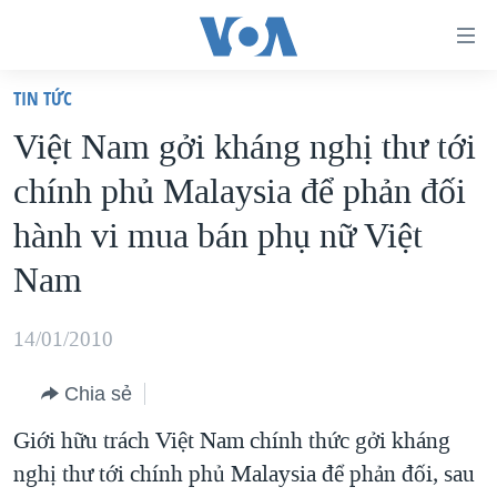
Đường
dẫn
TIN TỨC
truy
TRANG CHỦ
Việt Nam gởi kháng nghị thư tới
cập
VIỆT NAM
chính phủ Malaysia để phản đối
Tới
HOA KỲ
nội
hành vi mua bán phụ nữ Việt
BIỂN ĐÔNG
dung
Nam
THẾ GIỚI
chính
BLOG
Tới
14/01/2010
điều
DIỄN ĐÀN
hướng
Chia sẻ
MỤC
chính
Giới hữu trách Việt Nam chính thức gởi kháng
CHUYÊN ĐỀ
TỰ DO BÁO CHÍ
Đi
nghị thư tới chính phủ Malaysia để phản đối, sau
HỌC TIẾNG ANH
VẠCH TRẦN TIN GIẢ
CHIẾN TRANH THƯƠNG MẠI CỦA MỸ: QUÁ KHỨ VÀ HIỆN
tới