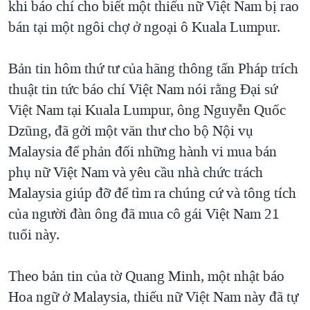
khi báo chí cho biết một thiếu nữ Việt Nam bị rao
TẠI
VIDEO
"Tìm"
NGƯỜI VIỆT HẢI NGOẠI
bán tại một ngôi chợ ở ngoại ô Kuala Lumpur.
HÀNH TRÌNH BẦU CỬ 2024
NGHE
ĐỜI SỐNG
MỘT NĂM CHIẾN TRANH TẠI DẢI GAZA
Bản tin hôm thứ tư của hãng thông tấn Pháp trích
KINH TẾ
MẠNG XÃ HỘI
GIẢI MÃ VÀNH ĐAI & CON ĐƯỜNG
thuật tin tức báo chí Việt Nam nói rằng Đại sứ
KHOA HỌC
NGÀY TỊ NẠN THẾ GIỚI
Việt Nam tại Kuala Lumpur, ông Nguyễn Quốc
SỨC KHOẺ
Dzũng, đã gởi một văn thư cho bộ Nội vụ
TRỊNH VĨNH BÌNH - NGƯỜI HẠ 'BÊN THẮNG CUỘC'
Ngôn ngữ khác
VĂN HOÁ
Malaysia để phản đối những hành vi mua bán
GROUND ZERO – XƯA VÀ NAY
THỂ THAO
phụ nữ Việt Nam và yêu cầu nhà chức trách
CHI PHÍ CHIẾN TRANH AFGHANISTAN
Malaysia giúp đỡ để tìm ra chúng cứ và tông tích
GIÁO DỤC
CÁC GIÁ TRỊ CỘNG HÒA Ở VIỆT NAM
của người đàn ông đã mua cô gái Việt Nam 21
THƯỢNG ĐỈNH TRUMP-KIM TẠI VIỆT NAM
tuổi này.
TRỊNH VĨNH BÌNH VS. CHÍNH PHỦ VIỆT NAM
Theo bản tin của tờ Quang Minh, một nhật báo
NGƯ DÂN VIỆT VÀ LÀN SÓNG TRỘM HẢI SÂM
Hoa ngữ ở Malaysia, thiếu nữ Việt Nam này đã tự
BÊN KIA QUỐC LỘ: TIẾNG VỌNG TỪ NÔNG THÔN MỸ