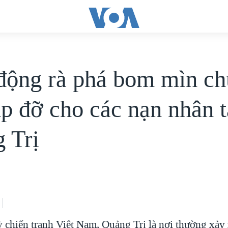
động rà phá bom mìn ch
úp đỡ cho các nạn nhân t
 Trị
ỳ chiến tranh Việt Nam, Quảng Trị là nơi thường xảy