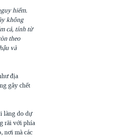
nguy hiểm.
này không
m cả, tính từ
còn theo
 hậu và
như địa
ng gây chết
i làng do dự
 rãi với phía
, nơi mà các