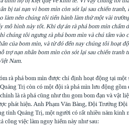
ia đình họ bị kiệt quệ về kinh tế. Vì vậy chúng tôi th
ân bị tai nạn vì bom mìn còn sót lại sau chiến tranh,
o làm nên chúng tôi tiến hành làm thử một vài trườn
ấy mô hình này tốt. Khi dự án rà phá bom mìn chấm d
hì chúng tôi ngưng rà phá bom mìn và chú tâm vào c
nhân của bom mìn, và từ đó đến nay chúng tôi hoạt đ
ỗ trợ nạn nhân bom mìn còn sót lại sau chiến tranh t
Việt Nam.
óm rà phá bom mìn được chỉ định hoạt động tại một 
h Quảng Trị còn có một đội rà phá mìn lưu động gồm 
chính là rà phá cũng như thu gom bom đạn và vật liệu
ược phát hiện. Anh Phạm Văn Bàng, Đội Trưởng Độ
 tỉnh Quảng Trị, một người có rất nhiều năm kinh 
tả công việc làm nguy hiểm này như sau: