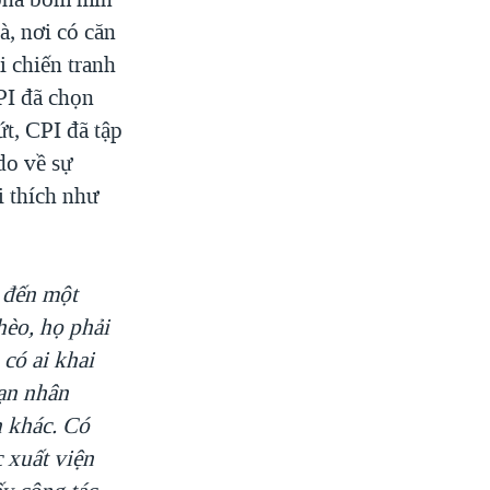
à, nơi có căn
 chiến tranh
PI đã chọn
t, CPI đã tập
do về sự
 thích như
ý đến một
hèo, họ phải
có ai khai
nạn nhân
n khác. Có
 xuất viện