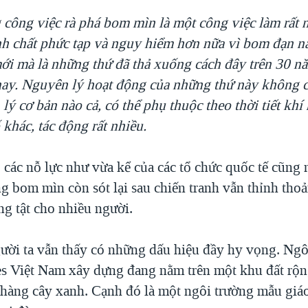
g công việc rà phá bom mìn là một công việc làm rất 
nh chất phức tạp và nguy hiểm hơn nữa vì bom đạn 
mới mà là những thứ đã thả xuống cách đây trên 30 nă
ay. Nguyên lý hoạt động của những thứ này không 
ý cơ bản nào cả, có thể phụ thuộc theo thời tiết khí
khác, tác động rất nhiều.
 các nỗ lực như vừa kể của các tổ chức quốc tế cũng 
 bom mìn còn sót lại sau chiến tranh vẫn thỉnh thoả
ng tật cho nhiều người.
ười ta vẫn thấy có những dấu hiệu đầy hy vọng. Ngô
es Việt Nam xây dựng đang nằm trên một khu đất rộng
 hàng cây xanh. Cạnh đó là một ngôi trường mẫu giáo