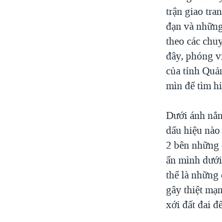
VIDEO
NGƯỜI VIỆT HẢI NGOẠI
trận giao tra
"Tìm"
HÀNH TRÌNH BẦU CỬ 2024
NGHE
ĐỜI SỐNG
đạn và những
MỘT NĂM CHIẾN TRANH TẠI DẢI
KINH TẾ
theo các chu
GAZA
đây, phóng v
KHOA HỌC
GIẢI MÃ VÀNH ĐAI & CON ĐƯỜNG
của tỉnh Quản
SỨC KHOẺ
NGÀY TỊ NẠN THẾ GIỚI
mìn để tìm hi
VĂN HOÁ
TRỊNH VĨNH BÌNH - NGƯỜI HẠ 'BÊN
THẮNG CUỘC'
THỂ THAO
Dưới ánh nắn
GROUND ZERO – XƯA VÀ NAY
GIÁO DỤC
dấu hiệu nào 
CHI PHÍ CHIẾN TRANH
2 bên những 
AFGHANISTAN
ẩn mình dưới
CÁC GIÁ TRỊ CỘNG HÒA Ở VIỆT
thể là những
NAM
gây thiệt mạ
THƯỢNG ĐỈNH TRUMP-KIM TẠI
xới đất đai để
VIỆT NAM
TRỊNH VĨNH BÌNH VS. CHÍNH PHỦ