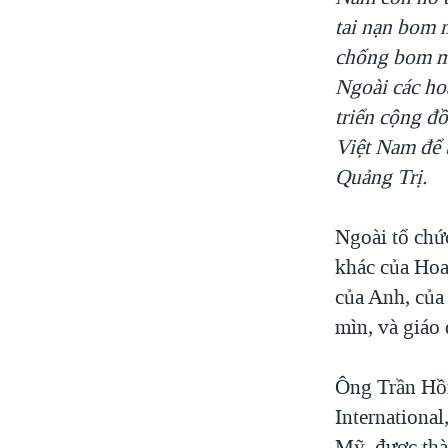
tai nạn bom 
chống bom mì
Ngoài các ho
triển cộng đ
Việt Nam để t
Quảng Trị.
Ngoài tổ chứ
khác của Hoa
của Anh, của
mìn, và giáo 
Ông Trần Hồn
International
Mỹ, được thà