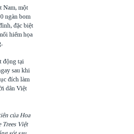
ệt Nam, một
300 ngàn bom
đình, đặc biệt
 mối hiểm họa
g.
 động tại
ngay sau khi
ục đích làm
i dân Việt
tiên của Hoa
 Trees Việt
ng sót sau