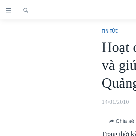
Đường
dẫn
Tìm
truy
TRANG CHỦ
TIN TỨC
VIỆT NAM
cập
Hoạt 
HOA KỲ
Tới
và gi
BIỂN ĐÔNG
nội
dung
THẾ GIỚI
Quảng
chính
BLOG
Tới
DIỄN ĐÀN
điều
14/01/2010
MỤC
hướng
CHUYÊN ĐỀ
chính
TỰ DO BÁO CHÍ
Chia sẻ
Đi
HỌC TIẾNG ANH
VẠCH TRẦN TIN GIẢ
CHIẾN TRANH THƯƠNG MẠI CỦA
Trong thời k
MỸ: QUÁ KHỨ VÀ HIỆN TẠI
tới