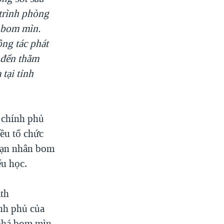
 trình phòng
 bom mìn.
ông tác phát
 đến thăm
tại tỉnh
 chính phủ
ều tổ chức
 nạn nhân bom
ểu học.
th
ính phủ của
 phá bom mìn