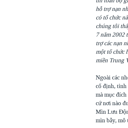
thì toàn bộ g
hỗ trợ nạn nh
có tổ chức nà
chúng tôi th
7 năm 2002 t
trợ các nạn 
một tổ chức h
miền Trung 
Ngoài các nh
cố định, tỉn
mà mục đích 
cứ nơi nào đ
Mìn Lưu Động
mìn bẫy, mô 