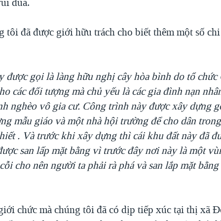
ui đùa.
 tôi đã được giới hữu trách cho biết thêm một số chi 
y được gọi là làng hữu nghị cây hòa bình do tổ chức
 cho các đối tượng mà chủ yếu là các gia đình nạn nh
ình nghèo vô gia cư. Công trình này được xây dựng 
ờng mẫu giáo và một nhà hội trường để cho dân trong
hiết . Và trước khi xây dựng thì cái khu đất này đã đ
ược san lấp mặt bằng vì trước đây nơi này là một vù
n cỗi cho nên người ta phải rà phá và san lắp mặt bằng
giới chức mà chúng tôi đã có dịp tiếp xúc tại thị xã 