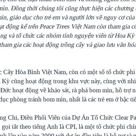
mìn. Đồng thời chúng tôi cũng thực hiện các chương
n, giáo dục cho trẻ em và người lớn về nguy cơ của
ạt động kể trên Peace Trees Việt Nam còn tham gia c
ồng và tổ chức các nhóm tình nguyện viên từ Hoa Kỳ
ham gia các hoạt động trồng cây và giao lưu văn hóa 
c Cây Hòa Bình Việt Nam, còn có một số tổ chức phi
 Kỳ cũng hoạt động trong khu vực này, cùng với nhi
 Đức hoạt động về khảo sát, rà phá bom mìn, hỗ trợ
dục phòng tránh bom mìn, nhất là các trẻ em ở bậc ti
g Chi, Điều Phối Viên của Dự Án Tổ Chức Clear Pa
, gọi tắt theo tiếng Anh là CPI, là một tổ chức phi ch
nh lập vào năm 2000 với dự án đầu tiên là hỗ trợ rà