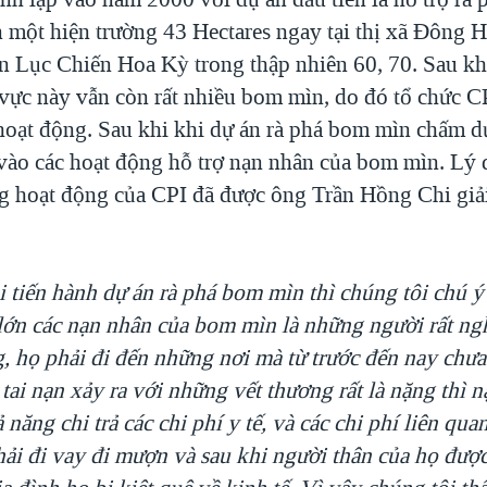
 một hiện trường 43 Hectares ngay tại thị xã Đông H
 Lục Chiến Hoa Kỳ trong thập nhiên 60, 70. Sau khi
 vực này vẫn còn rất nhiều bom mìn, do đó tổ chức C
oạt động. Sau khi khi dự án rà phá bom mìn chấm dứ
 vào các hoạt động hỗ trợ nạn nhân của bom mìn. Lý 
 hoạt động của CPI đã được ông Trần Hồng Chi giải
i tiến hành dự án rà phá bom mìn thì chúng tôi chú 
 lớn các nạn nhân của bom mìn là những người rất ng
, họ phải đi đến những nơi mà từ trước đến nay chưa 
tai nạn xảy ra với những vết thương rất là nặng thì 
năng chi trả các chi phí y tế, và các chi phí liên qua
ải đi vay đi mượn và sau khi người thân của họ được