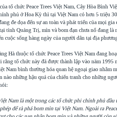
u của tổ chức Peace Trees Việt Nam, Cây Hòa Bình Vi
chính phủ ở Hoa Kỳ thì tại Việt Nam có hơn 5 triệu 
ang đe dọa đến sự an toàn và phát triển của mọi gia 
à tại tỉnh Quảng Trị, mìn và bom đạn chưa nổ đang là
n cuộc sống hàng ngày của người dân tại địa phươn
g Hà thuộc tổ chức Peace Trees Việt Nam đang hoạt
i rằng tổ chức này đã được thành lập vào năm 1995 
ệt Nam bình thường hóa quan hệ ngoại giao nhằm m
n nào những hậu quả của chiến tranh cho những ngườ
nói:
Việt Nam là một trong các tổ chức phi chính phủ đầu 
phép để rà phá bom mìn tại Việt Nam. Ngoài ra Peace
rợ cho các nạn nhân bom mìn và những người còn số