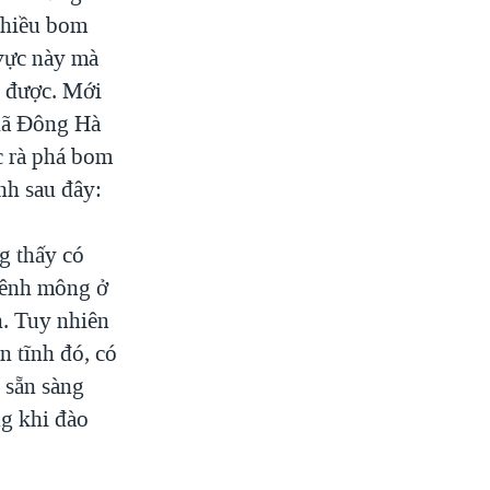
 nhiều bom
 vực này mà
t được. Mới
 xã Đông Hà
ác rà phá bom
nh sau đây:
g thấy có
 mênh mông ở
h. Tuy nhiên
n tĩnh đó, có
 sẵn sàng
ng khi đào