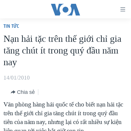
Đường
dẫn
TIN TỨC
truy
TRANG CHỦ
Nạn hải tặc trên thế giới chỉ gia
cập
VIỆT NAM
tăng chút ít trong quý đầu năm
Tới
HOA KỲ
nội
nay
BIỂN ĐÔNG
dung
THẾ GIỚI
chính
14/01/2010
BLOG
Tới
Chia sẻ
điều
DIỄN ĐÀN
hướng
Văn phòng hàng hải quốc tế cho biết nạn hải tặc
MỤC
chính
trên thế giới chỉ gia tăng chút ít trong quý đầu
CHUYÊN ĐỀ
TỰ DO BÁO CHÍ
Đi
tiên của năm nay, nhưng lại có rất nhiều sự kiện
HỌC TIẾNG ANH
VẠCH TRẦN TIN GIẢ
CHIẾN TRANH THƯƠNG MẠI CỦA MỸ: QUÁ KHỨ VÀ HIỆN
tới
liên quan tới việc bắt giữ con tin.