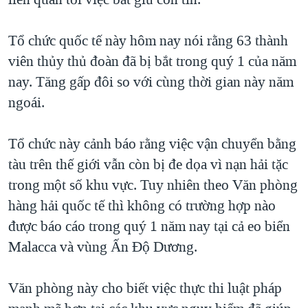
TẠI
VIDEO
"Tìm"
NGƯỜI VIỆT HẢI NGOẠI
HÀNH TRÌNH BẦU CỬ 2024
NGHE
Tổ chức quốc tế này hôm nay nói rằng 63 thành
ĐỜI SỐNG
MỘT NĂM CHIẾN TRANH TẠI DẢI GAZA
viên thủy thủ đoàn đã bị bắt trong quý 1 của năm
KINH TẾ
MẠNG XÃ HỘI
nay. Tăng gấp đôi so với cùng thời gian này năm
GIẢI MÃ VÀNH ĐAI & CON ĐƯỜNG
KHOA HỌC
ngoái.
NGÀY TỊ NẠN THẾ GIỚI
SỨC KHOẺ
TRỊNH VĨNH BÌNH - NGƯỜI HẠ 'BÊN THẮNG CUỘC'
Ngôn ngữ khác
VĂN HOÁ
Tổ chức này cảnh báo rằng việc vận chuyển bằng
GROUND ZERO – XƯA VÀ NAY
tàu trên thế giới vẫn còn bị đe dọa vì nạn hải tặc
THỂ THAO
CHI PHÍ CHIẾN TRANH AFGHANISTAN
trong một số khu vực. Tuy nhiên theo Văn phòng
GIÁO DỤC
hàng hải quốc tế thì không có trường hợp nào
CÁC GIÁ TRỊ CỘNG HÒA Ở VIỆT NAM
được báo cáo trong quý 1 năm nay tại cả eo biển
THƯỢNG ĐỈNH TRUMP-KIM TẠI VIỆT NAM
Malacca và vùng Ấn Ðộ Dương.
TRỊNH VĨNH BÌNH VS. CHÍNH PHỦ VIỆT NAM
NGƯ DÂN VIỆT VÀ LÀN SÓNG TRỘM HẢI SÂM
Văn phòng này cho biết việc thực thi luật pháp
BÊN KIA QUỐC LỘ: TIẾNG VỌNG TỪ NÔNG THÔN MỸ