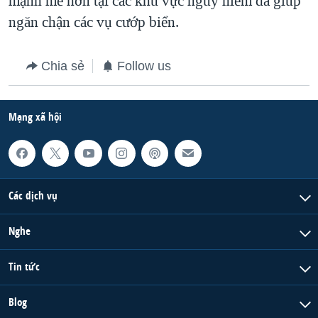
mạnh mẽ hơn tại các khu vực nguy hiểm đã giúp
ngăn chận các vụ cướp biển.
QUAN HỆ VIỆT MỸ
Chia sẻ
Follow us
Mạng xã hội
Các dịch vụ
Nghe
Tin tức
Blog