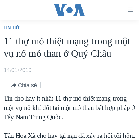
Đường
dẫn
TIN TỨC
truy
TRANG CHỦ
11 thợ mỏ thiệt mạng trong một
cập
VIỆT NAM
vụ nổ mỏ than ở Quý Châu
Tới
HOA KỲ
nội
BIỂN ĐÔNG
14/01/2010
dung
THẾ GIỚI
chính
Chia sẻ
BLOG
Tới
Tin cho hay ít nhất 11 thợ mỏ thiệt mạng trong
điều
DIỄN ĐÀN
một vụ nổ khí đốt tại một mỏ than bất hợp pháp ở
hướng
MỤC
Tây Nam Trung Quốc.
chính
CHUYÊN ĐỀ
TỰ DO BÁO CHÍ
Đi
HỌC TIẾNG ANH
Tân Hoa Xã cho hay tại nạn đã xảy ra hồi tối hôm
VẠCH TRẦN TIN GIẢ
CHIẾN TRANH THƯƠNG MẠI CỦA MỸ: QUÁ KHỨ VÀ HIỆN
tới