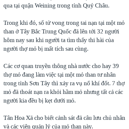
TẠI
qua tại quận Weining trong tỉnh Quý Châu.
VIDEO
"Tìm"
NGƯỜI VIỆT HẢI NGOẠI
HÀNH TRÌNH BẦU CỬ 2024
NGHE
ĐỜI SỐNG
Trong khi đó, số tử vong trong tai nạn tại một mỏ
MỘT NĂM CHIẾN TRANH TẠI DẢI GAZA
KINH TẾ
than ở Tây Bắc Trung Quốc đã lên tới 32 người
MẠNG XÃ HỘI
GIẢI MÃ VÀNH ĐAI & CON ĐƯỜNG
KHOA HỌC
hôm nay sau khi người ta tìm thấy thi hài của
NGÀY TỊ NẠN THẾ GIỚI
người thợ mỏ bị mất tích sau cùng.
SỨC KHOẺ
TRỊNH VĨNH BÌNH - NGƯỜI HẠ 'BÊN THẮNG CUỘC'
Ngôn ngữ khác
VĂN HOÁ
GROUND ZERO – XƯA VÀ NAY
Các cơ quan truyền thông nhà nước cho hay 39
THỂ THAO
thợ mỏ đang làm việc tại một mỏ than tư nhân
CHI PHÍ CHIẾN TRANH AFGHANISTAN
GIÁO DỤC
trong tỉnh Sơn Tây thì xảy ra vụ nổ khí đốt. 7 thợ
CÁC GIÁ TRỊ CỘNG HÒA Ở VIỆT NAM
mỏ đã thoát nạn ra khỏi hầm mỏ nhưng tất cả các
THƯỢNG ĐỈNH TRUMP-KIM TẠI VIỆT NAM
người kia đều bị kẹt dưới mỏ.
TRỊNH VĨNH BÌNH VS. CHÍNH PHỦ VIỆT NAM
NGƯ DÂN VIỆT VÀ LÀN SÓNG TRỘM HẢI SÂM
Tân Hoa Xã cho biết cảnh sát đã câu lưu chủ nhân
và các viên quản lý của mỏ than này.
BÊN KIA QUỐC LỘ: TIẾNG VỌNG TỪ NÔNG THÔN MỸ