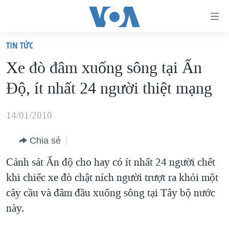
Đường
dẫn
TIN TỨC
truy
TRANG CHỦ
Xe đò đâm xuống sông tại Ấn
cập
VIỆT NAM
Ðộ, ít nhất 24 người thiệt mạng
Tới
HOA KỲ
nội
BIỂN ĐÔNG
14/01/2010
dung
THẾ GIỚI
chính
Chia sẻ
BLOG
Tới
Cảnh sát Ấn độ cho hay có ít nhất 24 người chết
điều
DIỄN ĐÀN
khi chiếc xe đò chật ních người trượt ra khỏi một
hướng
MỤC
cây cầu và đâm đầu xuống sông tại Tây bộ nước
chính
CHUYÊN ĐỀ
TỰ DO BÁO CHÍ
này.
Đi
HỌC TIẾNG ANH
VẠCH TRẦN TIN GIẢ
CHIẾN TRANH THƯƠNG MẠI CỦA MỸ: QUÁ KHỨ VÀ HIỆN
tới