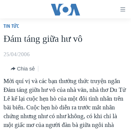
Đường
dẫn
TIN TỨC
truy
TRANG CHỦ
Ðám táng giữa hư vô
cập
VIỆT NAM
Tới
HOA KỲ
25/04/2006
nội
BIỂN ĐÔNG
dung
Chia sẻ
THẾ GIỚI
chính
Mời quí vị và các bạn thưởng thức truyện ngắn
BLOG
Tới
Ðám táng giữa hư vô của nhà văn, nhà thơ Du Tử
điều
DIỄN ĐÀN
Lê kể lại cuộc hẹn hò của một đôi tình nhân trên
hướng
MỤC
bãi biển. Cuộc hẹn hò diễn ra trước mắt nhân
chính
chứng nhưng như có như không, có khi chỉ là
CHUYÊN ĐỀ
TỰ DO BÁO CHÍ
Đi
một giấc mơ của người đàn bà giữa ngôi nhà
HỌC TIẾNG ANH
VẠCH TRẦN TIN GIẢ
CHIẾN TRANH THƯƠNG MẠI CỦA MỸ: QUÁ KHỨ VÀ HIỆN
tới