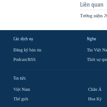
Liên quan
VIỆT NAM
NGƯ DÂN VIỆT VÀ LÀN SÓNG
Tưởng niệm 2
TRỘM HẢI SÂM
BÊN KIA QUỐC LỘ: TIẾNG VỌNG
TỪ NÔNG THÔN MỸ
Các dịch vụ
Nghe
QUAN HỆ VIỆT MỸ
Ðăng ký bản tin
Tin Việt N
Podcast/RSS
Thời sự qu
Tin tức
Việt Nam
Châu Á
Thế giới
Hoa Kỳ