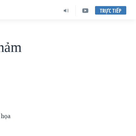
TRỰC TIẾP
thảm
 họa