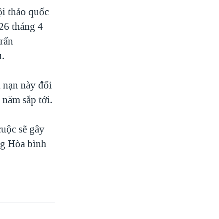
i thảo quốc
 26 tháng 4
trấn
u.
i nạn này đối
 năm sắp tới.
cuộc sẽ gây
ng Hòa bình