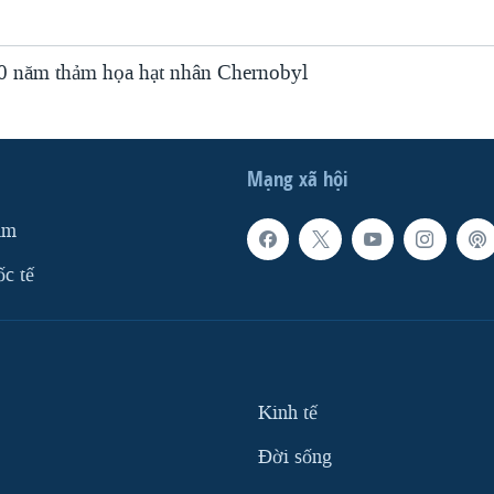
0 năm thảm họa hạt nhân Chernobyl
Mạng xã hội
am
ốc tế
Kinh tế
Ðời sống