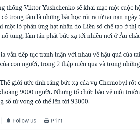
 thống Viktor Yushchenko sẽ khai mạc một cuộc hộ
, có trọng tâm là những bài học rút ra từ tai nạn ngày
 một lò phản ứng hạt nhân do Liên sô chế tạo ở thị 
nổ tung, làm tán phát bức xạ tới nhiều nơi ở Âu châ
a vẫn tiếp tục tranh luận với nhau về hậu quả của ta
của con người, trong 2 thập niên qua và trong những
 Thế giới ước tính rằng bức xạ của vụ Chernobyl rốt 
khoảng 9000 người. Nhưng tổ chức bảo vệ môi trườ
g số tử vong có thể lên tới 93000.
Follow us
Print