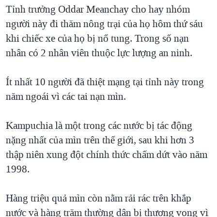
TẠI
Tỉnh trưởng Oddar Meanchay cho hay nhóm
VIDEO
"Tìm"
NGƯỜI VIỆT HẢI NGOẠI
HÀNH TRÌNH BẦU CỬ 2024
người này đi thăm nông trại của họ hôm thứ sáu
NGHE
ĐỜI SỐNG
khi chiếc xe của họ bị nổ tung. Trong số nạn
MỘT NĂM CHIẾN TRANH TẠI DẢI GAZA
KINH TẾ
nhân có 2 nhân viên thuộc lực lượng an ninh.
MẠNG XÃ HỘI
GIẢI MÃ VÀNH ĐAI & CON ĐƯỜNG
KHOA HỌC
NGÀY TỊ NẠN THẾ GIỚI
Ít nhất 10 người đã thiệt mạng tại tỉnh này trong
SỨC KHOẺ
TRỊNH VĨNH BÌNH - NGƯỜI HẠ 'BÊN THẮNG CUỘC'
năm ngoái vì các tai nạn mìn.
Ngôn ngữ khác
VĂN HOÁ
GROUND ZERO – XƯA VÀ NAY
THỂ THAO
Kampuchia là một trong các nước bị tác động
CHI PHÍ CHIẾN TRANH AFGHANISTAN
GIÁO DỤC
nặng nhất của mìn trên thế giới, sau khi hơn 3
CÁC GIÁ TRỊ CỘNG HÒA Ở VIỆT NAM
thập niên xung đột chính thức chấm dứt vào năm
THƯỢNG ĐỈNH TRUMP-KIM TẠI VIỆT NAM
1998.
TRỊNH VĨNH BÌNH VS. CHÍNH PHỦ VIỆT NAM
NGƯ DÂN VIỆT VÀ LÀN SÓNG TRỘM HẢI SÂM
Hàng triệu quả mìn còn nằm rải rác trên khắp
nước và hàng trăm thường dân bị thương vong vì
BÊN KIA QUỐC LỘ: TIẾNG VỌNG TỪ NÔNG THÔN MỸ