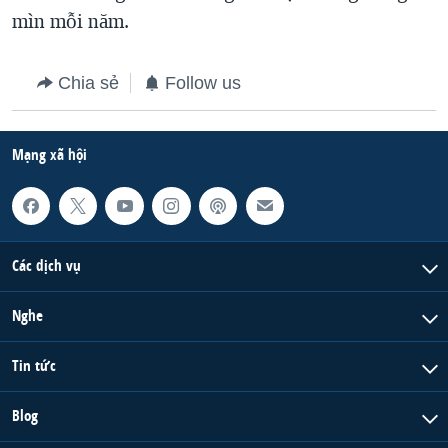
mìn mỗi năm.
QUAN HỆ VIỆT MỸ
Chia sẻ
Follow us
Mạng xã hội
Các dịch vụ
Nghe
Tin tức
Blog