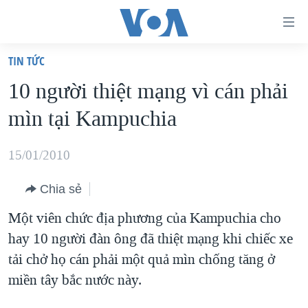
Đường
dẫn
TIN TỨC
truy
TRANG CHỦ
10 người thiệt mạng vì cán phải
cập
VIỆT NAM
mìn tại Kampuchia
Tới
HOA KỲ
nội
BIỂN ĐÔNG
15/01/2010
dung
THẾ GIỚI
chính
Chia sẻ
BLOG
Tới
Một viên chức địa phương của Kampuchia cho
điều
DIỄN ĐÀN
hay 10 người đàn ông đã thiệt mạng khi chiếc xe
hướng
MỤC
tải chở họ cán phải một quả mìn chống tăng ở
chính
CHUYÊN ĐỀ
TỰ DO BÁO CHÍ
miền tây bắc nước này.
Đi
HỌC TIẾNG ANH
VẠCH TRẦN TIN GIẢ
CHIẾN TRANH THƯƠNG MẠI CỦA MỸ: QUÁ KHỨ VÀ HIỆN
tới